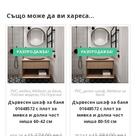
Също може да ви хареса…
РАЗПРОДАЖБА!
РАЗПРОДАЖБА!
PVC
,
мебел
,
Мебели за баня
,
PVC
,
долен шкаф
,
Мебели за
Плочки модели
,
По Поръчка
баня
Дървесен шкаф за баня
Дървесен шкаф за баня
01648572 с плот за
01648572 с плот за
мивка и долна част
мивка и долна част
ниша 60-42 см
ниша 80-50 см
(1,174.00 лв.)
(1,384.00 лв.)
600.26
€
707.63
€