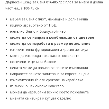
Дървесен шкаф за баня 01648572 с плот за мивка и долна
част ниша 100-45 см
мебел за баня с плот, чекмедже и долна ниша
изцяло изработено от ПВЦ
напълно Влаго и Водоустойчиво
може да се направи комбинация от цветове
може да се изработи в размер по желание
изключително функционален и красив артикул
може да изглежда така както пожелаете
посочените цени са базови
цената може да варира от вашите изисквания
направете вашето запитване за коректна цена
изключително бързи срокове на изработка
възможно най-високо качество
можем да изработим всичко което пожелаете
мивката се избира и купува отделно