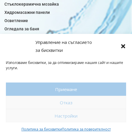
Стъклокерамична мозайка
Хидромасажни панели
Осветление
Огледала за баня
Плочки за баня
Управление на съгласието
Плочки за кухня
за бисквитки
Плочки модели
Подови лентова сифони
Използваме бисквитки, за да оптимизираме нашия сайт и нашите
услуги.
Подови плочки
Санитарен фаянс
Приемане
© Copyright 2026|baniaminerva
Отказ
Политика за поверителност
|
Общи условия
Изработка на онлайн магазин
–
WebsiteBuilderBG
Настройки
Политика за бисквитки
Политика за поверителност