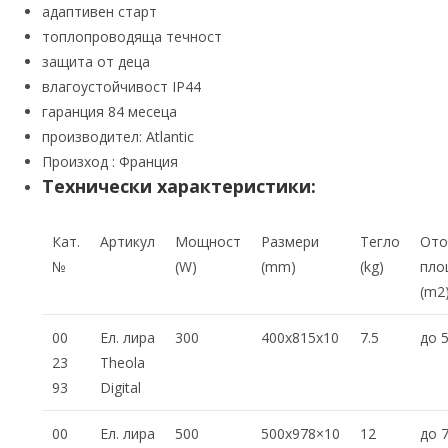
адаптивен старт
топлопроводяща течност
защита от деца
влагоустойчивост IP44
гаранция 84 месеца
производител: Atlantic
Произход : Франция
Технически характеристики:
Кат.
Артикул
Мощност
Размери
Тегло
Ото
№
(W)
(mm)
(kg)
пл
(m2
00
Ел. лира
300
400x815x10
7.5
до 
23
Theola
93
Digital
00
Ел. лира
500
500х978×10
12
до 