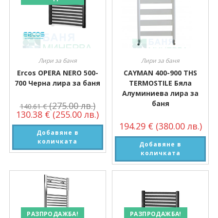
Лири за баня
Лири за баня
Ercos OPERA NERO 500-
CAYMAN 400-900 THS
700 Черна лира за баня
TERMOSTILE Бяла
Алуминиева лира за
баня
(275.00 лв.)
140.61
€
130.38
€
(255.00 лв.)
194.29
€
(380.00 лв.)
Добавяне в
количката
Добавяне в
количката
РАЗПРОДАЖБА!
РАЗПРОДАЖБА!