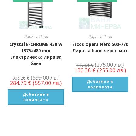
Лири за баня
Лири за баня
Crystal E-CHROME 450 W
Ercos Opera Nero 500-770
1375×480 mm
Лира за баня черен мат
Електрическа лира за
баня
(275.00 лв.)
140.61
€
130.38
€
(255.00 лв.)
(599.00 лв.)
306.26
€
Добавяне в
284.79
€
(557.00 лв.)
количката
Добавяне в
количката