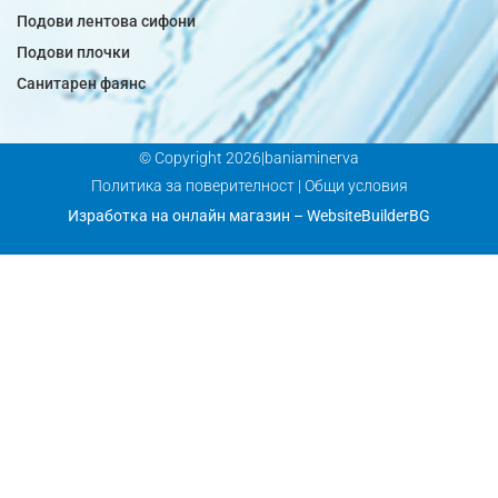
Подови лентова сифони
Подови плочки
Санитарен фаянс
© Copyright 2026|baniaminerva
Политика за поверителност
|
Общи условия
Изработка на онлайн магазин
–
WebsiteBuilderBG