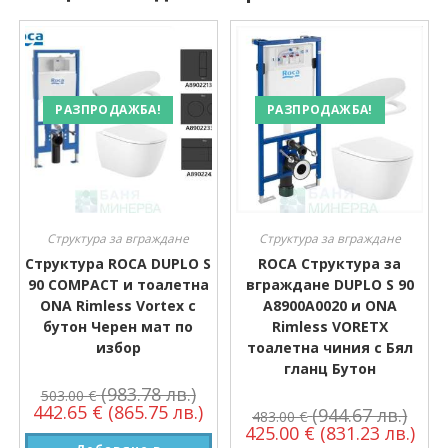
РАЗПРОДАЖБА!
РАЗПРОДАЖБА!
Структура за вграждане
Структура за вграждане
Структура ROCA DUPLO S
ROCA Структура за
90 COMPACT и тоалетна
вграждане DUPLO S 90
ONA Rimless Vortex с
A8900A0020 и ONA
бутон Черен мат по
Rimless VORETX
избор
тоалетна чиния с Бял
гланц Бутон
(983.78 лв.)
503.00
€
442.65
€
(865.75 лв.)
(944.67 лв.)
483.00
€
425.00
€
(831.23 лв.)