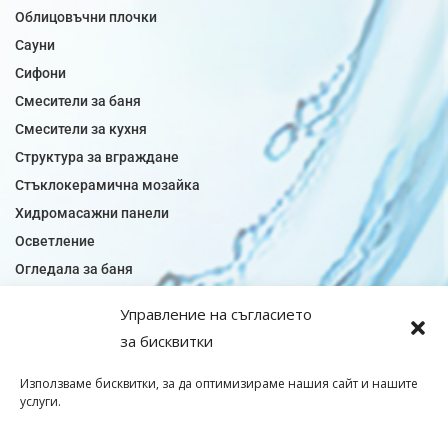
Облицовъчни плочки
Сауни
Сифони
Смесители за баня
Смесители за кухня
Структура за вграждане
Стъклокерамична мозайка
Хидромасажни панели
Осветление
Огледала за баня
Плочки за баня
Управление на съгласието
Плочки за кухня
за бисквитки
Плочки модели
Подови лентова сифони
Използваме бисквитки, за да оптимизираме нашия сайт и нашите
услуги.
Подови плочки
Санитарен фаянс