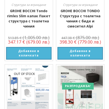
Структура за вграждане
Структура за вграждане
GROHE BOCCHI Tondo
GROHE BOCCHI TONDO
rimles Slim капак Пакет
Структура с тоалетна
структура с тоалетна
чиния с биде и
чиния
смесител Alpi
(1,005.00 лв.)
(875.00 лв.)
513.85
€
447.38
€
347.17
€
(679.00 лв.)
398.30
€
(779.00 лв.)
Добавяне в
Добавяне в
количката
количката
OUT OF STOCK
РАЗПРОДАЖБА!