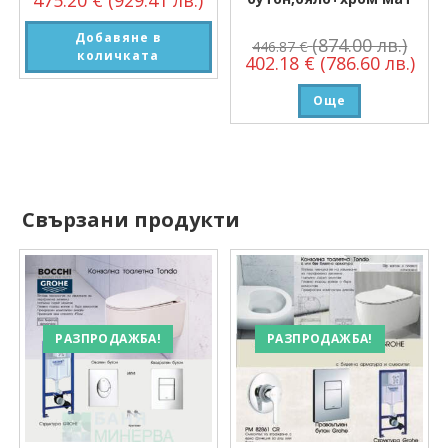
Добавяне в
(874.00 лв.)
446.87
€
количката
402.18
€
(786.60 лв.)
Още
Свързани продукти
РАЗПРОДАЖБА!
РАЗПРОДАЖБА!