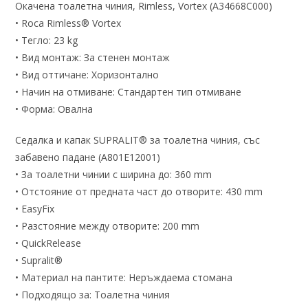
Окачена тоалетна чиния, Rimless, Vortex (A34668C000)
• Roca Rimless® Vortex
• Тегло: 23 kg
• Вид монтаж: За стенен монтаж
• Вид оттичане: Хоризонтално
• Начин на отмиване: Стандартен тип отмиване
• Форма: Овална
Седалка и капак SUPRALIT® за тоалетна чиния, със
забавено падане (A801E12001)
• За тоалетни чинии с ширина до: 360 mm
• Отстояние от предната част до отворите: 430 mm
• EasyFix
• Разстояние между отворите: 200 mm
• QuickRelease
• Supralit®
• Материал на пантите: Неръждаема стомана
• Подходящо за: Тоалетна чиния