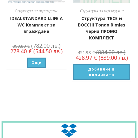
Структура за вграждане
Структура за вграждане
IDEALSTANDARD I.LIFE A
Структура TECE и
WC Комплект за
BOCCHI Tondo Rimles
вграждане
черна ПРОМО
КОМПЛЕКТ
(782.00 лв.)
399.83
€
278.40
€
(544.50 лв.)
(884.00 лв.)
451.98
€
428.97
€
(839.00 лв.)
Още
Добавяне в
количката