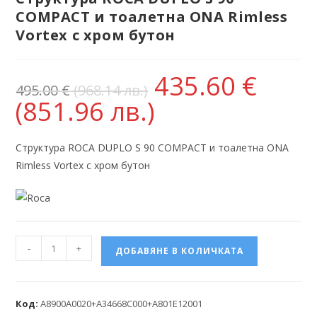
COMPACT и тоалетна ONA Rimless
Vortex с хром бутон
435.60
€
495.00
€
(968.14 лв.)
(851.96 лв.)
Структура ROCA DUPLO S 90 COMPACT и тоалетна ONA
Rimless Vortex с хром бутон
-
+
ДОБАВЯНЕ В КОЛИЧКАТА
Код:
A8900A0020+A34668C000+A801E12001