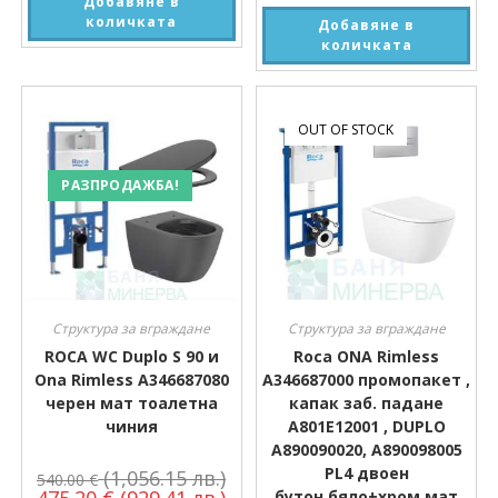
Добавяне в
количката
Добавяне в
количката
OUT OF STOCK
РАЗПРОДАЖБА!
Структура за вграждане
Структура за вграждане
ROCA WC Duplo S 90 и
Roca ONA Rimless
Ona Rimless A346687080
A346687000 промопакет ,
черен мат тоалетна
капак заб. падане
чиния
A801E12001 , DUPLO
A890090020, A890098005
PL4 двоен
(1,056.15 лв.)
540.00
€
475.20
€
(929.41 лв.)
бутон,бяло+хром мат