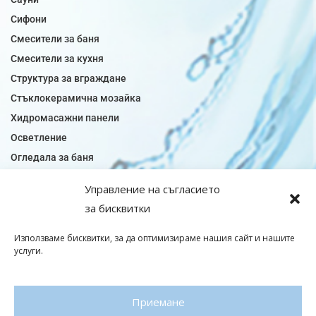
Сифони
Смесители за баня
Смесители за кухня
Структура за вграждане
Стъклокерамична мозайка
Хидромасажни панели
Осветление
Огледала за баня
Плочки за баня
Управление на съгласието
Плочки за кухня
за бисквитки
Плочки модели
Подови лентова сифони
Използваме бисквитки, за да оптимизираме нашия сайт и нашите
услуги.
Подови плочки
Санитарен фаянс
Приемане