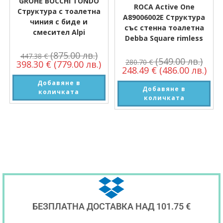
GROHE BOCCHI TONDO
ROCA Active One
Структура с тоалетна
A89006002E Структура
чиния с биде и
със стенна тоалетна
смесител Alpi
Debba Square rimless
(875.00 лв.)
447.38
€
(549.00 лв.)
280.70
€
398.30
€
(779.00 лв.)
248.49
€
(486.00 лв.)
Добавяне в
Добавяне в
количката
количката
БЕЗПЛАТНА ДОСТАВКА НАД 101.75 €