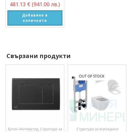
481.13
€
(941.00 лв.)
Добавяне в
количката
Свързани продукти
OUT OF STOCK
Бутон /Активатор
,
Структура за
Структура за вграждане