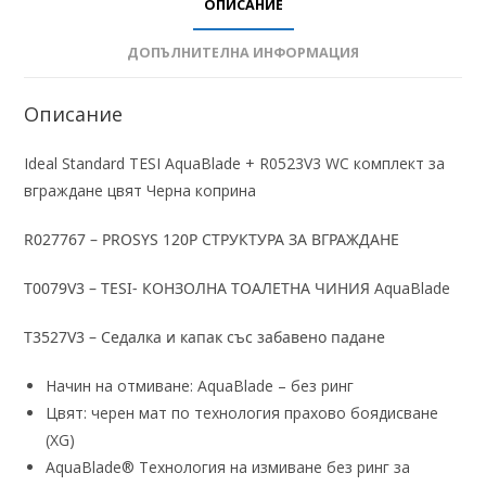
ОПИСАНИЕ
ДОПЪЛНИТЕЛНА ИНФОРМАЦИЯ
Описание
Ideal Standard TESI AquaBlade + R0523V3 WC комплект за
вграждане цвят Черна коприна
R027767 – PROSYS 120P СТРУКТУРА ЗА ВГРАЖДАНЕ
T0079V3 – TESI- КОНЗОЛНА ТОАЛЕТНА ЧИНИЯ
AquaBlade
T3527V3 – Седалка и капак със забавено падане
Начин на отмиване: AquaBlade – без ринг
Цвят: черен мат по технология прахово боядисване
(XG)
АquaBlade® Технология на измиване без ринг за