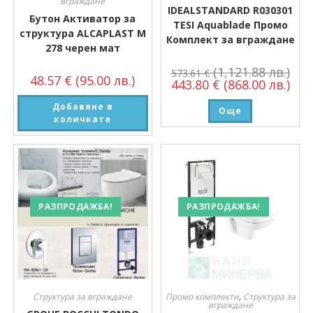
вграждане
IDEALSTANDARD R030301
Бутон Активатор за
TESI Aquablade Промо
структура ALCAPLAST M
Комплект за вграждане
278 черен мат
(1,121.88 лв.)
573.61
€
48.57
€
(95.00 лв.)
443.80
€
(868.00 лв.)
Добавяне в
Още
количката
РАЗПРОДАЖБА!
РАЗПРОДАЖБА!
Структура за вграждане
Промо комплекти
,
Структура за
вграждане