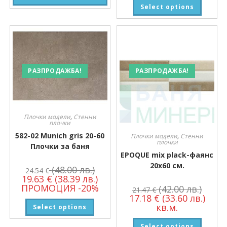
Select options
РАЗПРОДАЖБА!
РАЗПРОДАЖБА!
Плочки модели
,
Стенни
плочки
582-02 Munich gris 20-60
Плочки модели
,
Стенни
плочки
Плочки за баня
EPOQUE mix plack-фаянс
20х60 см.
(48.00 лв.)
24.54
€
19.63
€
(38.39 лв.)
ПРОМОЦИЯ -20%
(42.00 лв.)
21.47
€
17.18
€
(33.60 лв.)
кв.м.
Select options
Select options