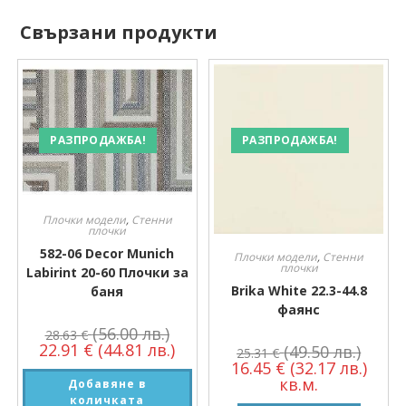
Свързани продукти
РАЗПРОДАЖБА!
РАЗПРОДАЖБА!
Плочки модели
,
Стенни
плочки
582-06 Decor Munich
Плочки модели
,
Стенни
плочки
Labirint 20-60 Плочки за
Brika White 22.3-44.8
баня
фаянс
(56.00 лв.)
28.63
€
22.91
€
(44.81 лв.)
(49.50 лв.)
25.31
€
16.45
€
(32.17 лв.)
кв.м.
Добавяне в
количката