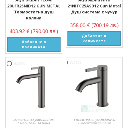
20UFR25NID12 GUN METAL
21NITC25ASB12 Gun Metal
Термостатна душ
Душ система с чучур
колона
358.00
€
(700.19 лв.)
403.92
€
(790.00 лв.)
Добавяне в
количката
Добавяне в
количката
смесител за умивалник
,
смесител за умивалник
,
Смесители за баня
Смесители за баня