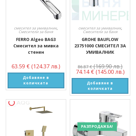
смесител за умивалник
,
смесител за умивалник
,
Смесители за баня
Смесители за баня
FERRO Algeo BAG3
GROHE BAUFLOW
Смесител за мивка
23751000 СМЕСИТЕЛ ЗА
стенен
УМИВАЛНИК
63.59
€
(124.37 лв.)
(169.90 лв.)
86.87
€
74.14
€
(145.00 лв.)
Добавяне в
количката
Добавяне в
количката
РАЗПРОДАЖБА!