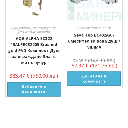
Душ колони
,
за вграждане
,
Смесители за баня
Смесители за баня
Seva Top BC402AA /
AQG ALPHA EC322
Смесител за вана душ /
19ALPEC32209 Brushed
VIDIMA
gold PVD Комплект Душ
за вграждане Злато
(146.39 лв.)
74.85
€
мат с чучур
67.37
€
(131.76 лв.)
383.47
€
(750.00 лв.)
Добавяне в
количката
Добавяне в
количката