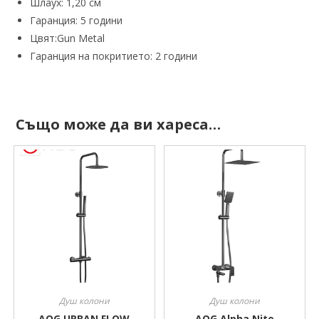
Шлаух: 1,20 см
Гаранция: 5 години
Цвят:Gun Metal
Гаранция на покритието: 2 години
Също може да ви хареса…
Душ колони
Душ колони
AQG URBAN FLOW
AQG Alpha Nite