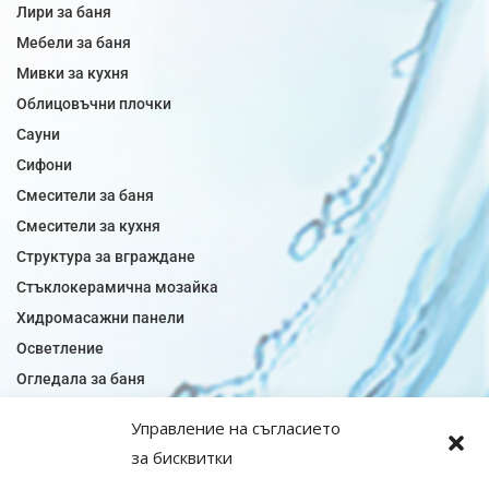
Лири за баня
Мебели за баня
Мивки за кухня
Облицовъчни плочки
Сауни
Сифони
Смесители за баня
Смесители за кухня
Структура за вграждане
Стъклокерамична мозайка
Хидромасажни панели
Осветление
Огледала за баня
Плочки за баня
Управление на съгласието
Плочки за кухня
за бисквитки
Плочки модели