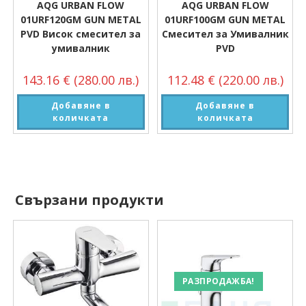
AQG URBAN FLOW
AQG URBAN FLOW
01URF120GM GUN METAL
01URF100GM GUN METAL
PVD Висок смесител за
Смесител за Умивалник
умивалник
PVD
143.16
€
(280.00 лв.)
112.48
€
(220.00 лв.)
Добавяне в
Добавяне в
количката
количката
Свързани продукти
РАЗПРОДАЖБА!