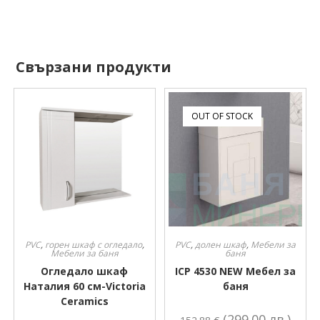
Свързани продукти
OUT OF STOCK
PVC
,
горен шкаф с огледало
,
PVC
,
долен шкаф
,
Мебели за
Мебели за баня
баня
Огледало шкаф
ICP 4530 NEW Мебел за
Наталия 60 см-Victoria
баня
Ceramics
(299.00 лв.)