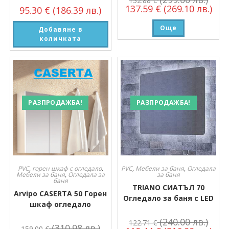
152.88
€
137.59
€
(269.10 лв.)
95.30
€
(186.39 лв.)
Още
Добавяне в
количката
РАЗПРОДАЖБА!
РАЗПРОДАЖБА!
PVC
,
горен шкаф с огледало
,
PVC
,
Мебели за баня
,
Огледала
Мебели за баня
,
Огледала за
за баня
баня
TRIANO СИАТЪЛ 70
Arvipo CASERTA 50 Горен
Огледало за баня с LED
шкаф огледало
(240.00 лв.)
122.71
€
(310.98 лв.)
159.00
€