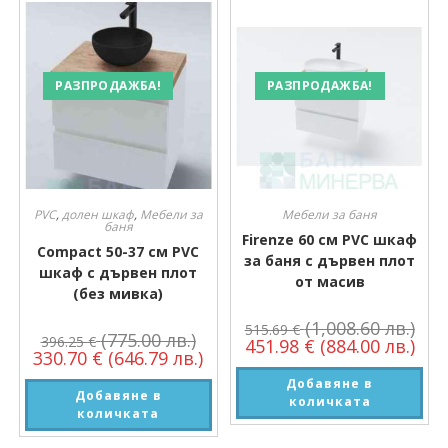
РАЗПРОДАЖБА!
РАЗПРОДАЖБА!
PVC
,
долен шкаф
,
Мебели за
Мебели за баня
баня
Firenze 60 см PVC шкаф
Compact 50-37 см PVC
за баня с дървен плот
шкаф с дървен плот
от масив
(без мивка)
(1,008.60 лв.)
515.69
€
(775.00 лв.)
396.25
€
451.98
€
(884.00 лв.)
330.70
€
(646.79 лв.)
Добавяне в
Добавяне в
количката
количката