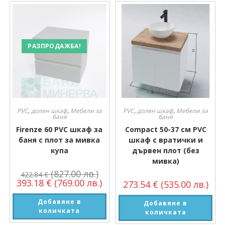
РАЗПРОДАЖБА!
PVC
,
долен шкаф
,
Мебели за
PVC
,
долен шкаф
,
Мебели за
баня
баня
Firenze 60 PVC шкаф за
Compact 50-37 см PVC
баня с плот за мивка
шкаф с вратички и
купа
дървен плот (без
мивка)
(827.00 лв.)
422.84
€
393.18
€
(769.00 лв.)
273.54
€
(535.00 лв.)
Добавяне в
Добавяне в
количката
количката