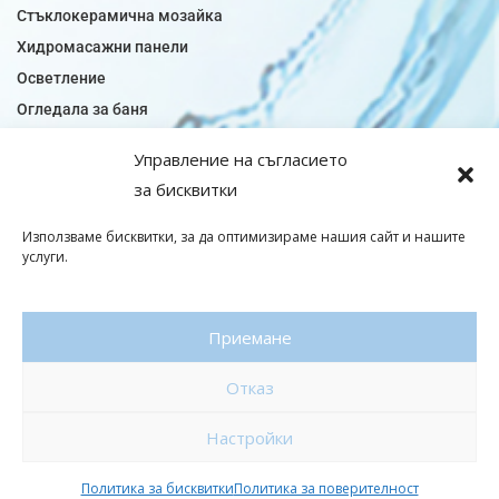
Стъклокерамична мозайка
Хидромасажни панели
Осветление
Огледала за баня
Плочки за баня
Управление на съгласието
Плочки за кухня
за бисквитки
Плочки модели
Подови лентова сифони
Използваме бисквитки, за да оптимизираме нашия сайт и нашите
услуги.
Подови плочки
Санитарен фаянс
Приемане
© Copyright 2026|baniaminerva
Отказ
Политика за поверителност
|
Общи условия
Изработка на онлайн магазин
–
WebsiteBuilderBG
Настройки
Политика за бисквитки
Политика за поверителност