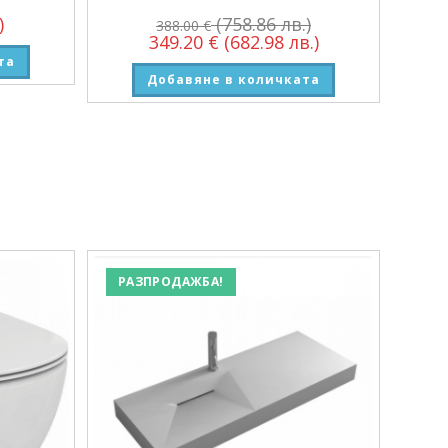
)
(758.86 лв.)
388.00
€
349.20
€
(682.98 лв.)
та
Добавяне в количката
РАЗПРОДАЖБА!