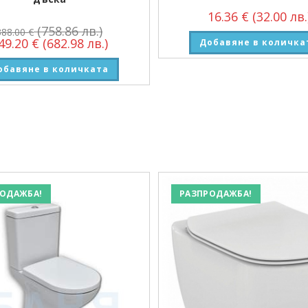
16.36
€
(32.00 лв.
(758.86 лв.)
388.00
€
49.20
€
(682.98 лв.)
Добавяне в количка
обавяне в количката
ОДАЖБА!
РАЗПРОДАЖБА!