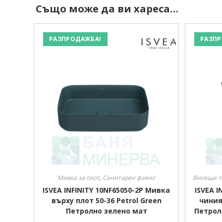
Също може да ви хареса…
РАЗПРОДАЖБА!
РАЗПР
Мивка за плот
,
Санитарен фаянс
Висящи т
ISVEA INFINITY 10NF65050-2P Мивка
ISVEA 
върху плот 50-36 Petrol Green
чиния 
Петролно зелено мат
Петрол