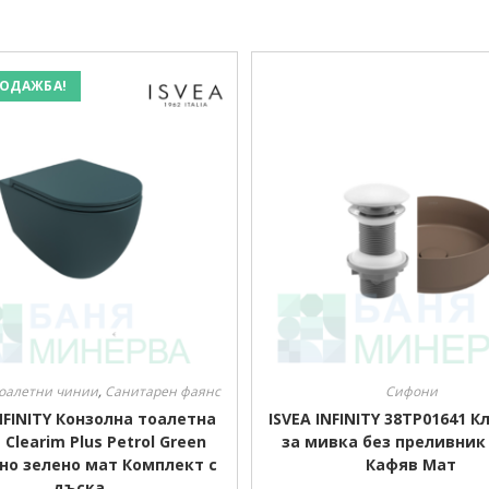
ОДАЖБА!
оалетни чинии
,
Санитарен фаянс
Сифони
INFINITY Конзолна тоалетна
ISVEA INFINITY 38TP01641 К
Clearim Plus Petrol Green
за мивка без преливник
но зелено мат Комплект с
Кафяв Мат
дъска