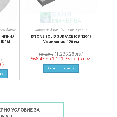
рен фаянс
Мивка за баня
,
Санитарен фаянс
А ЧИНИЯ
ISTONE SOLID SURFACE ICB 12047
 IDEAL
Умивалник 120 см
(1,235.28 лв.)
631.59
€
568.43
€
(1,111.75 лв.)
кв.м.
)
.)
Select options
та
РНО УСЛОВИЕ ЗА
ВКА 3