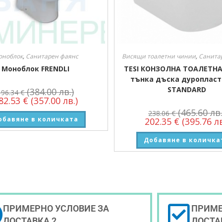
оноблок
,
Санитарен фаянс
Висящи тоалетни чинии
,
Санита
Моноблок FRENDLI
TESI КОНЗОЛНА ТОАЛЕТН
тънка дъска дуропласт
STANDARD
(384.00 лв.)
196.34
€
82.53
€
(357.00 лв.)
(465.60 лв.
238.06
€
обавяне в количката
202.35
€
(395.76 лв
Добавяне в количка
ПРИМЕРНО УСЛОВИЕ ЗА
ПРИМЕ
ДОСТАВКА 2
ДОСТА