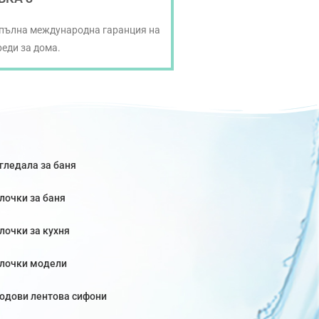
 пълна международна гаранция на
реди за дома.
гледала за баня
лочки за баня
лочки за кухня
лочки модели
одови лентова сифони