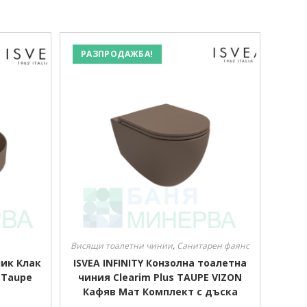
РАЗПРОДАЖБА!
Висящи тоалетни чинии
,
Санитарен фаянс
лик Клак
ISVEA INFINITY Конзолна тоалетна
 Taupe
чиния Clearim Plus TAUPE VIZON
Кафяв Мат Комплект с дъска