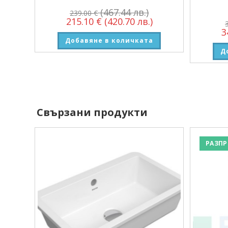
(467.44 лв.)
239.00
€
215.10
€
(420.70 лв.)
3
Добавяне в количката
Д
Свързани продукти
РАЗПР