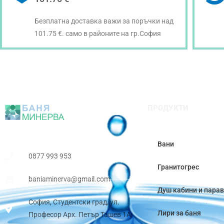
Безплатна доставка важи за поръчки над
101.75 €. само в районите на гр.София
ПРОДУКТИ
Вани
0877 993 953
Гранитогрес
baniaminerva@gmail.com
Душ кабини и пара
София, Студентски град, ул.
Лири за баня
Професор Арх. Петър Ташев 1А