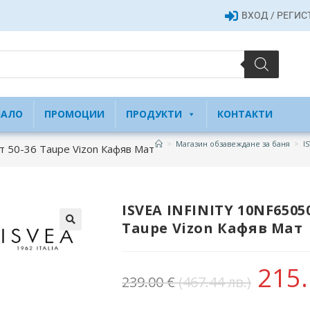
ВХОД / РЕГИ
ЧАЛО
ПРОМОЦИИ
ПРОДУКТИ
КОНТАКТИ
>
Магазин обзавеждане за баня
>
I
т 50-36 Taupe Vizon Кафяв Мат
ISVEA INFINITY 10NF6505
Taupe Vizon Кафяв Мат
215
239.00
€
(467.44 лв.)