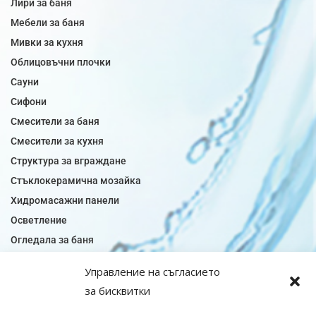
Лири за баня
Мебели за баня
Мивки за кухня
Облицовъчни плочки
Сауни
Сифони
Смесители за баня
Смесители за кухня
Структура за вграждане
Стъклокерамична мозайка
Хидромасажни панели
Осветление
Огледала за баня
Плочки за баня
Управление на съгласието
Плочки за кухня
за бисквитки
Плочки модели