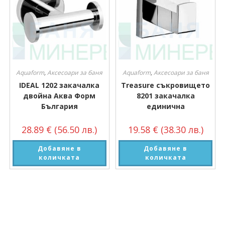
Aquaform
,
Аксесоари за баня
Aquaform
,
Аксесоари за баня
IDEAL 1202 закачалка
Treasure съкровището
двойна Аква Форм
8201 закачалка
България
единична
28.89
€
(56.50 лв.)
19.58
€
(38.30 лв.)
Добавяне в
Добавяне в
количката
количката