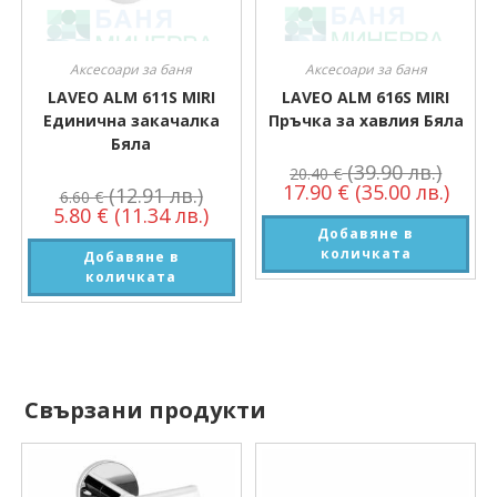
Аксесоари за баня
Аксесоари за баня
LAVEO ALM 611S MIRI
LAVEO ALM 616S MIRI
Единична закачалка
Пръчка за хавлия Бяла
Бяла
(39.90 лв.)
20.40
€
17.90
€
(35.00 лв.)
(12.91 лв.)
6.60
€
5.80
€
(11.34 лв.)
Добавяне в
количката
Добавяне в
количката
Свързани продукти