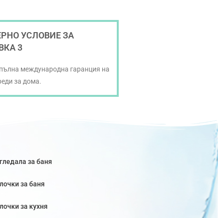
РНО УСЛОВИЕ ЗА
ВКА 3
 пълна международна гаранция на
реди за дома.
гледала за баня
лочки за баня
лочки за кухня