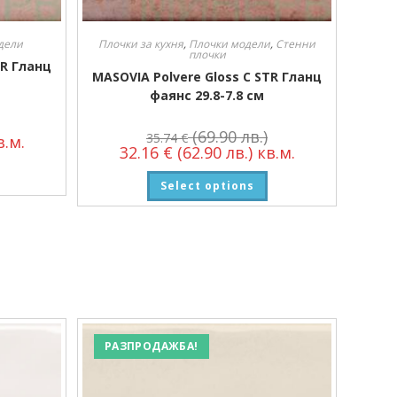
дели
Плочки за кухня
,
Плочки модели
,
Стенни
плочки
TR Гланц
MASOVIA Polvere Gloss C STR Гланц
фаянс 29.8-7.8 см
(69.90 лв.)
35.74
€
.м.
32.16
€
(62.90 лв.)
кв.м.
Select options
РАЗПРОДАЖБА!