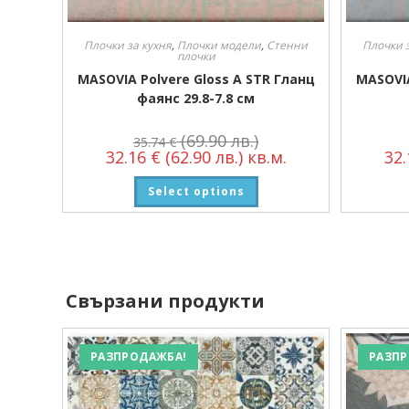
Плочки за кухня
,
Плочки модели
,
Стенни
Плочки 
плочки
MASOVIA Polvere Gloss A STR Гланц
MASOVIA
фаянс 29.8-7.8 см
(69.90 лв.)
35.74
€
32.16
€
(62.90 лв.)
кв.м.
32
Select options
Свързани продукти
РАЗПРОДАЖБА!
РАЗПР