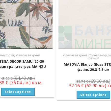
анитогрес
,
Плочки за кухня
Плочки за кухня
,
Плочки модели
плочки
TEGA DECOR SAMUI 20-20
MASOVIA Blanco Gloss ST
ран гранитогрес MAINZU
фаянс 29.8-7.8 см
(84.49 лв.)
43.20
€
(69.90 лв.)
35.74
€
.88
€
(76.04 лв.)
кв.м.
32.16
€
(62.90 лв.)
кв
Select options
Select options