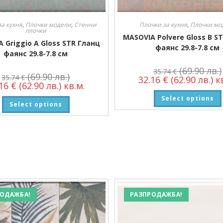
за кухня
,
Плочки модели
,
Стенни
Плочки за кухня
,
Плочки мо
плочки
MASOVIA Polvere Gloss B S
 Griggio A Gloss STR Гланц
фаянс 29.8-7.8 см
фаянс 29.8-7.8 см
(69.90 лв.)
35.74
€
(69.90 лв.)
35.74
€
32.16
€
(62.90 лв.)
кв
.16
€
(62.90 лв.)
кв.м.
Select options
Select options
ОДАЖБА!
РАЗПРОДАЖБА!