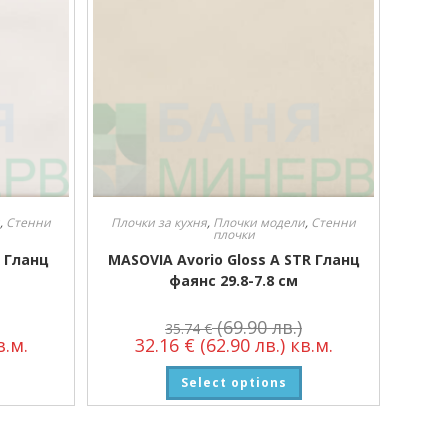
,
Стенни
Плочки за кухня
,
Плочки модели
,
Стенни
плочки
R Гланц
MASOVIA Avorio Gloss A STR Гланц
фаянс 29.8-7.8 см
(69.90 лв.)
35.74
€
.м.
32.16
€
(62.90 лв.)
кв.м.
Select options