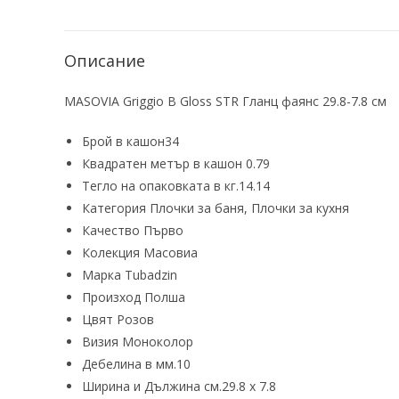
Описание
MASOVIA Griggio B Gloss STR Гланц фаянс 29.8-7.8 см
Брой в кашон
34
Квадратен метър в кашон
0.79
Тегло на опаковката в кг.
14.14
Категория
Плочки за баня, Плочки за кухня
Качество
Първо
Колекция
Масовиа
Марка
Tubadzin
Произход
Полша
Цвят Розов
Визия
Моноколор
Дебелина в мм.
10
Ширина и Дължина см.
29.8 х 7.8