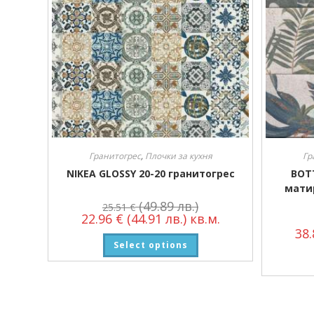
Гранитогрес
,
Плочки за кухня
Гр
NIKEA GLOSSY 20-20 гранитогрес
BOT
мати
(49.89 лв.)
25.51
€
22.96
€
(44.91 лв.)
кв.м.
38
Select options