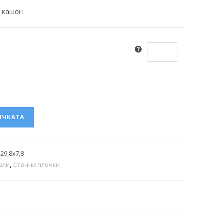
/ кашон
ИЧКАТА
29,8x7,8
ели
,
Стенни плочки