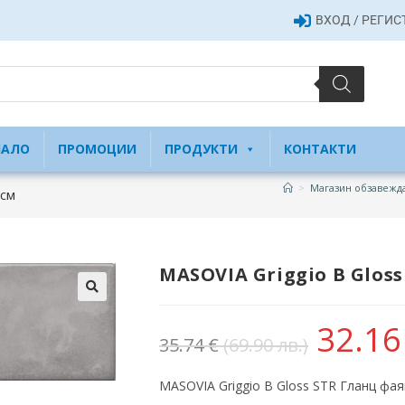
ВХОД / РЕГИ
ЧАЛО
ПРОМОЦИИ
ПРОДУКТИ
КОНТАКТИ
>
Магазин обзавежда
 см
MASOVIA Griggio B Gloss
32.1
35.74
€
(69.90 лв.)
MASOVIA Griggio B Gloss STR Гланц фаян