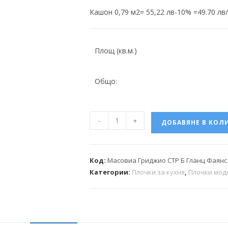
Кашон 0,79 м2= 55,22 лв-10% =49.70 лв
Площ (кв.м.)
Общо:
-
+
ДОБАВЯНЕ В КОЛ
Код:
Масовиа Гриджио СТР Б Гланц Фаянс 
Категории:
Плочки за кухня
,
Плочки мод