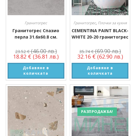
Гранитогрес
Гранитогрес
,
Плочки за кухня
Гранитогрес Спазио
CEMENTINA PAINT BLACK-
перла 31.6х60.8 см.
WHITE 20-20 гранитогрес
(46.00 лв.)
(69.90 лв.)
23.52
€
35.74
€
18.82
€
(36.81 лв.)
32.16
€
(62.90 лв.)
Добавяне в
Добавяне в
количката
количката
РАЗПРОДАЖБА!