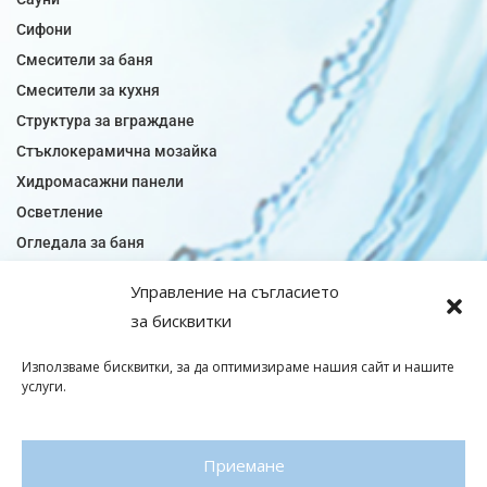
Сифони
Смесители за баня
Смесители за кухня
Структура за вграждане
Стъклокерамична мозайка
Хидромасажни панели
Осветление
Огледала за баня
Плочки за баня
Управление на съгласието
Плочки за кухня
за бисквитки
Плочки модели
Подови лентова сифони
Използваме бисквитки, за да оптимизираме нашия сайт и нашите
услуги.
Подови плочки
Санитарен фаянс
Приемане