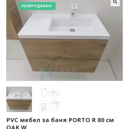
РАЗПРОДАЖБА!
PVC мебел за баня PORTO R 80 см
OAK W