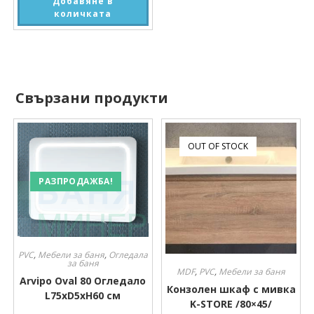
Добавяне в
количката
Свързани продукти
OUT OF STOCK
РАЗПРОДАЖБА!
PVC
,
Мебели за баня
,
Огледала
за баня
MDF
,
PVC
,
Мебели за баня
Arvipo Oval 80 Огледало
Конзолен шкаф с мивка
L75xD5xH60 см
K-STORE /80×45/