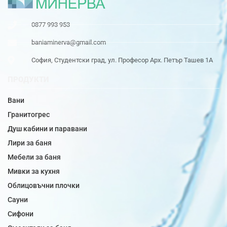
0877 993 953
baniaminerva@gmail.com
София, Студентски град, ул. Професор Арх. Петър Ташев 1А
ПРОДУКТИ
Вани
Гранитогрес
Душ кабини и паравани
Лири за баня
Мебели за баня
Мивки за кухня
Облицовъчни плочки
Сауни
Сифони