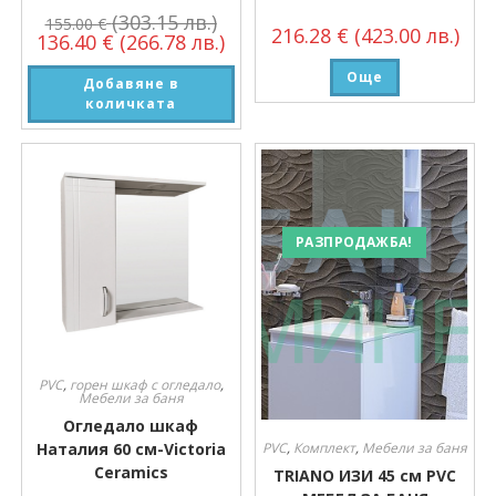
(303.15 лв.)
155.00
€
216.28
€
(423.00 лв.)
136.40
€
(266.78 лв.)
Още
Добавяне в
количката
РАЗПРОДАЖБА!
PVC
,
горен шкаф с огледало
,
Мебели за баня
Огледало шкаф
PVC
,
Комплект
,
Мебели за баня
Наталия 60 см-Victoria
Ceramics
TRIANO ИЗИ 45 см PVC