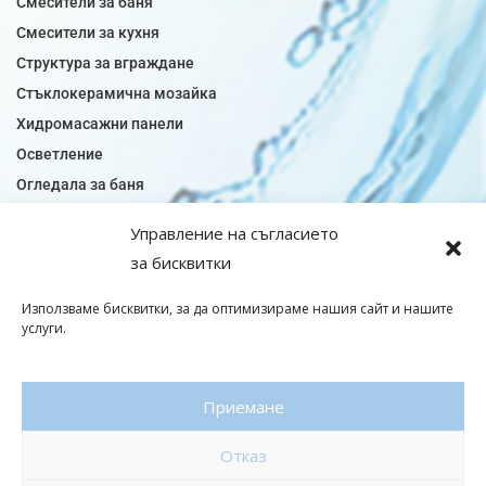
Смесители за баня
Смесители за кухня
Структура за вграждане
Стъклокерамична мозайка
Хидромасажни панели
Осветление
Огледала за баня
Плочки за баня
Управление на съгласието
Плочки за кухня
за бисквитки
Плочки модели
Подови лентова сифони
Използваме бисквитки, за да оптимизираме нашия сайт и нашите
услуги.
Подови плочки
Санитарен фаянс
Приемане
© Copyright 2026|baniaminerva
Отказ
Политика за поверителност
|
Общи условия