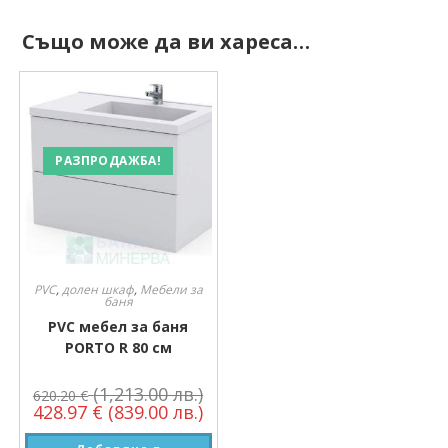
Също може да ви хареса…
РАЗПРОДАЖБА!
PVC
,
долен шкаф
,
Мебели за
баня
PVC мебел за баня
PORTO R 80 см
(1,213.00 лв.)
620.20
€
428.97
€
(839.00 лв.)