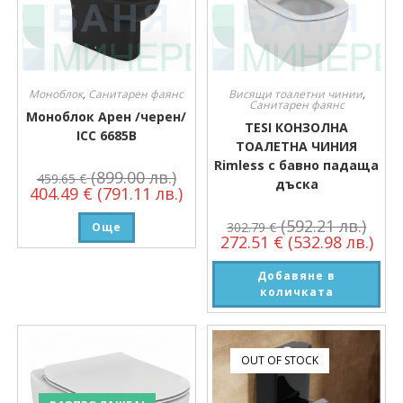
Моноблок
,
Санитарен фаянс
Висящи тоалетни чинии
,
Санитарен фаянс
Моноблок Арен /черен/
TESI КОНЗОЛНА
ICC 6685B
ТОАЛЕТНА ЧИНИЯ
Rimless с бавно падаща
(899.00 лв.)
459.65
€
дъска
404.49
€
(791.11 лв.)
(592.21 лв.)
302.79
€
Още
272.51
€
(532.98 лв.)
Добавяне в
количката
OUT OF STOCK