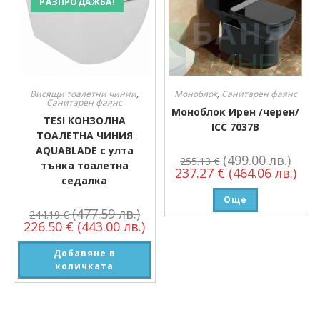
РАЗПРОДАЖБА!
Висящи тоалетни чинии
,
Моноблок
,
Санитарен фаянс
Санитарен фаянс
Моноблок Ирен /черен/
TESI КОНЗОЛНА
ICC 7037B
ТОАЛЕТНА ЧИНИЯ
AQUABLADE с улта
(499.00 лв.)
255.13
€
тънка тоалетна
237.27
€
(464.06 лв.)
седалка
Още
(477.59 лв.)
244.19
€
226.50
€
(443.00 лв.)
Добавяне в
количката