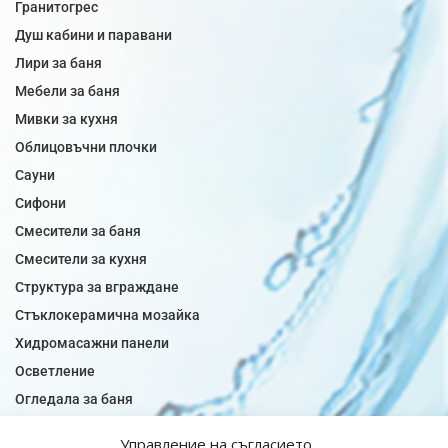
Гранитогрес
Душ кабини и паравани
Лири за баня
Мебели за баня
Мивки за кухня
Облицовъчни плочки
Сауни
Сифони
Смесители за баня
Смесители за кухня
Структура за вграждане
Стъклокерамична мозайка
Хидромасажни панели
Осветление
Огледала за баня
Плочки за баня
Управление на съгласието