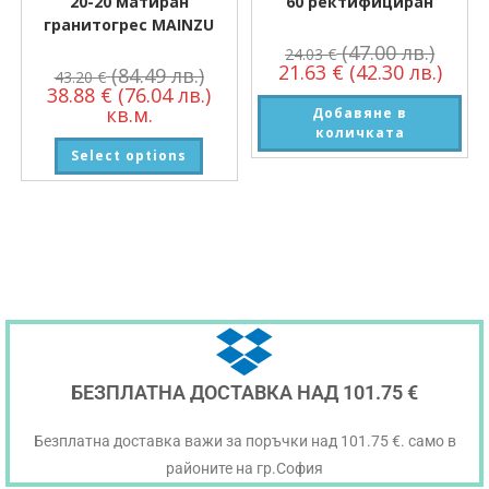
20-20 матиран
60 ректифициран
гранитогрес MAINZU
(47.00 лв.)
24.03
€
21.63
€
(42.30 лв.)
(84.49 лв.)
43.20
€
38.88
€
(76.04 лв.)
кв.м.
Добавяне в
количката
Select options
БЕЗПЛАТНА ДОСТАВКА НАД 101.75 €
Безплатна доставка важи за поръчки над 101.75 €. само в
районите на гр.София