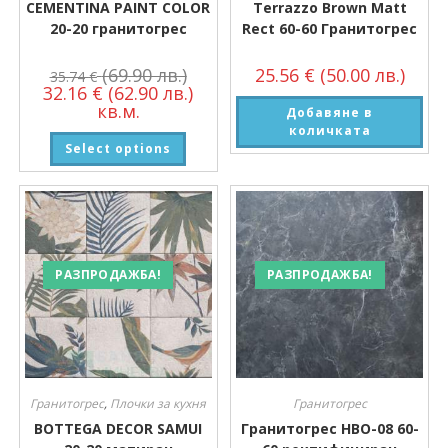
CEMENTINA PAINT COLOR
Terrazzo Brown Matt
20-20 гранитогрес
Rect 60-60 Гранитогрес
(69.90 лв.)
25.56
€
(50.00 лв.)
35.74
€
32.16
€
(62.90 лв.)
кв.м.
Добавяне в
количката
Select options
РАЗПРОДАЖБА!
РАЗПРОДАЖБА!
Гранитогрес
,
Плочки за кухня
Гранитогрес
BOTTEGA DECOR SAMUI
Гранитогрес HBO-08 60-