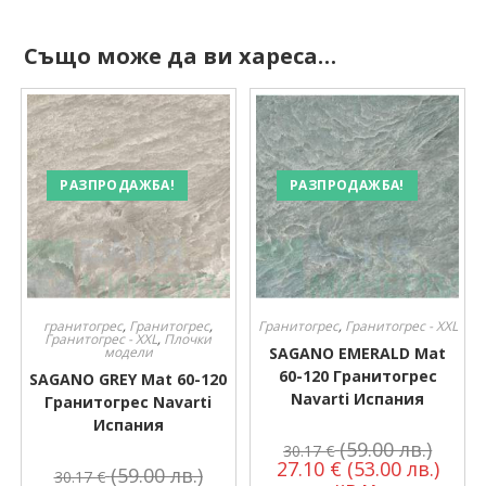
Също може да ви хареса…
РАЗПРОДАЖБА!
РАЗПРОДАЖБА!
гранитогрес
,
Гранитогрес
,
Гранитогрес
,
Гранитогрес - XXL
Гранитогрес - XXL
,
Плочки
модели
SAGANO EMERALD Mat
60-120 Гранитогрес
SAGANO GREY Mat 60-120
Navarti Испания
Гранитогрес Navarti
Испания
(59.00 лв.)
30.17
€
27.10
€
(53.00 лв.)
(59.00 лв.)
30.17
€