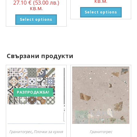
кв.м.
27.10
€
(53.00 лв.)
кв.м.
Select options
Select options
Свързани продукти
РАЗПРОДАЖБА!
Гранитогрес
,
Плочки за кухня
Гранитогрес