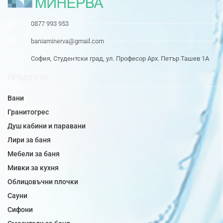
0877 993 953
baniaminerva@gmail.com
София, Студентски град, ул. Професор Арх. Петър Ташев 1А
ПРОДУКТИ
Вани
Гранитогрес
Душ кабини и паравани
Лири за баня
Мебели за баня
Мивки за кухня
Облицовъчни плочки
Сауни
Сифони