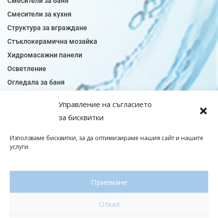
Смесители за баня
Смесители за кухня
Структура за вграждане
Стъклокерамична мозайка
Хидромасажни панели
Осветление
Огледала за баня
Плочки за баня
Управление на съгласието
Плочки за кухня
за бисквитки
Плочки модели
Подови лентова сифони
Използваме бисквитки, за да оптимизираме нашия сайт и нашите
услуги.
Подови плочки
Санитарен фаянс
Приемане
© Copyright 2026|baniaminerva
Отказ
Политика за поверителност
|
Общи условия