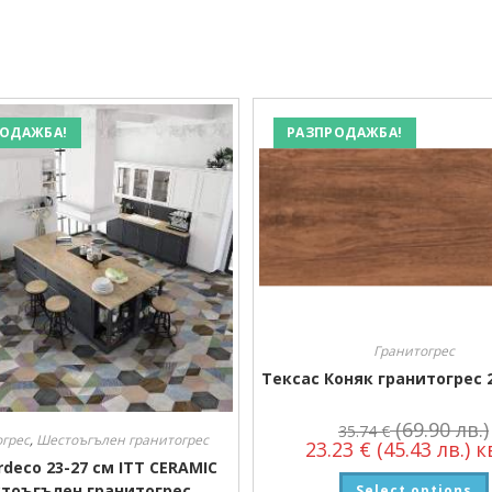
ОДАЖБА!
РАЗПРОДАЖБА!
Гранитогрес
Тексас Коняк гранитогрес 2
(69.90 лв.)
35.74
€
огрес
,
Шестоъгълен гранитогрес
23.23
€
(45.43 лв.)
кв
rdeco 23-27 см ITT CERAMIC
тоъгълен гранитогрес
Select options