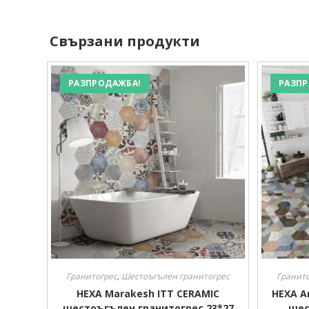
Свързани продукти
РАЗПРОДАЖБА!
РАЗПР
Гранитогрес
,
Шестоъгълен гранитогрес
Гранит
HEXA Marakesh ITT CERAMIC
HEXA A
шестоъгълен гранитогрес 23*27
шес