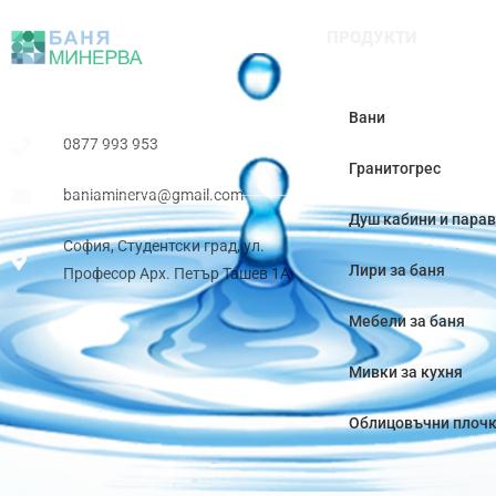
ПРОДУКТИ
Вани
0877 993 953
Гранитогрес
baniaminerva@gmail.com
Душ кабини и пара
София, Студентски град, ул.
Лири за баня
Професор Арх. Петър Ташев 1А
Мебели за баня
Мивки за кухня
Облицовъчни плоч