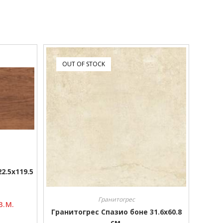
OUT OF STOCK
2.5х119.5
Гранитогрес
.м.
Гранитогрес Спазио боне 31.6х60.8
см.