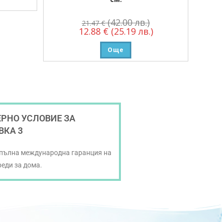
(42.00 лв.)
21.47
€
12.88
€
(25.19 лв.)
Още
РНО УСЛОВИЕ ЗА
ВКА 3
 пълна международна гаранция на
реди за дома.