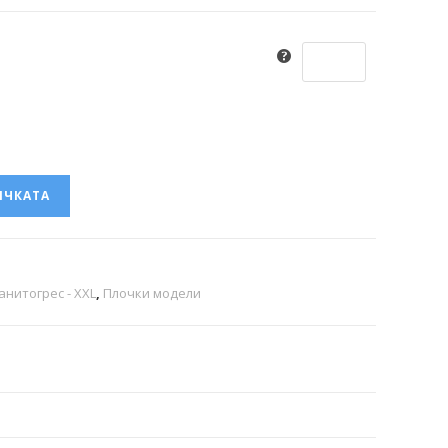
ИЧКАТА
анитогрес - XXL
,
Плочки модели