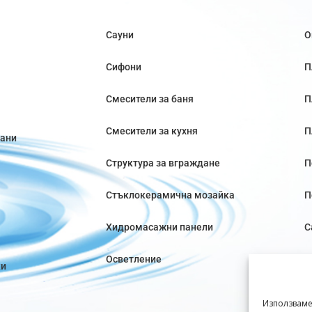
Сауни
О
Сифони
П
Смесители за баня
П
Смесители за кухня
П
вани
Структура за вграждане
П
Стъклокерамична мозайка
П
Хидромасажни панели
С
Осветление
ки
Използваме