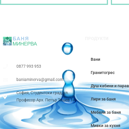
ПРОДУКТИ
Вани
0877 993 953
Гранитогрес
baniaminerva@gmail.com
Душ кабини и пара
София, Студентски град, ул.
Лири за баня
Професор Арх. Петър Ташев 1А
Мебели за баня
Мивки за кухня