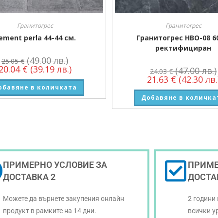
Гранитогрес
Гранитогрес
ement perla 44-44 см.
Гранитогрес HBO-08 6
ректифициран
(49.00 лв.)
25.05
€
20.04
€
(39.19 лв.)
(47.00 лв.)
24.03
€
21.63
€
(42.30 лв.
обавяне в количката
Добавяне в количка
ПРИМЕРНО УСЛОВИЕ ЗА
ПРИМЕ
ДОСТАВКА 2
ДОСТА
Можете да върнете закупения онлайн
2 години
продукт в рамките на 14 дни.
всички у