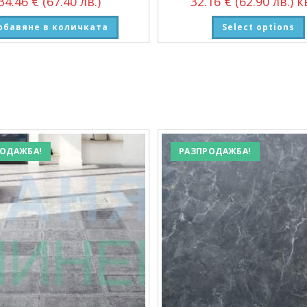
34.46
€
(67.40 лв.)
32.16
€
(62.90 лв.)
кв
обавяне в количката
Select options
ОДАЖБА!
РАЗПРОДАЖБА!