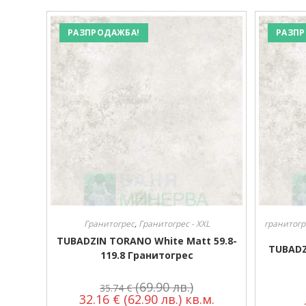
РАЗПРОДАЖБА!
РАЗПР
Гранитогрес
,
Гранитогрес - XXL
гранитогр
TUBADZIN TORANO White Matt 59.8-
TUBADZ
119.8 Гранитогрес
(69.90 лв.)
35.74
€
32.16
€
(62.90 лв.)
кв.м.