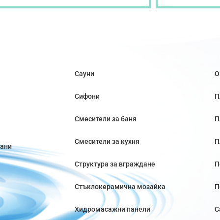
Сауни
О
Сифони
П
Смесители за баня
П
Смесители за кухня
П
вани
Структура за вграждане
П
Стъклокерамична мозайка
П
Хидромасажни панели
С