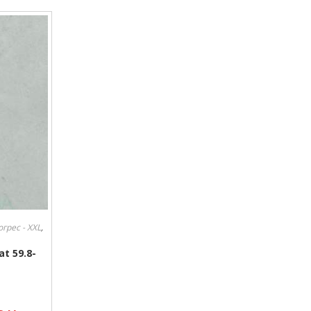
грес - XXL
,
t 59.8-