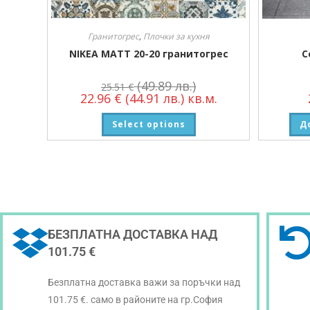
Гранитогрес
,
Плочки за кухня
NIKEA MATT 20-20 гранитогрес
C
(49.89 лв.)
25.51
€
22.96
€
(44.91 лв.)
кв.м.
Select options
Д
БЕЗПЛАТНА ДОСТАВКА НАД
101.75 €
Безплатна доставка важи за поръчки над
101.75 €. само в районите на гр.София