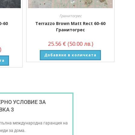
Гранитогрес
0-60
Terrazzo Brown Matt Rect 60-60
Гранитогрес
25.56
€
(50.00 лв.)
)
Добавяне в количката
та
РНО УСЛОВИЕ ЗА
ВКА 3
 пълна международна гаранция на
реди за дома.