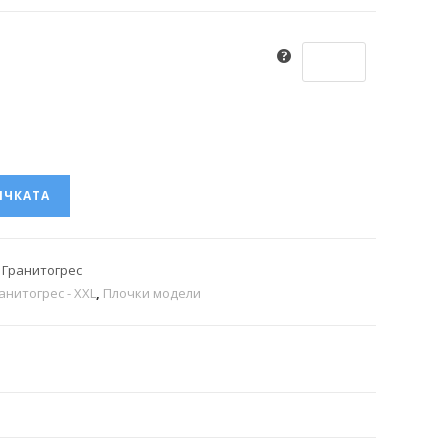
ИЧКАТА
8 Гранитогрес
анитогрес - XXL
,
Плочки модели