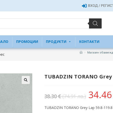
ВХОД / РЕГИ
ЧАЛО
ПРОМОЦИИ
ПРОДУКТИ
КОНТАКТИ
>
Магазин обзавежд
рес
TUBADZIN TORANO Grey L
34.4
38.30
€
(74.91 лв.)
TUBADZIN TORANO Grey Lap 59.8-119.8