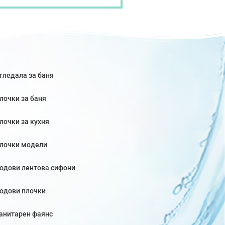
гледала за баня
лочки за баня
лочки за кухня
лочки модели
одови лентова сифони
одови плочки
анитарен фаянс