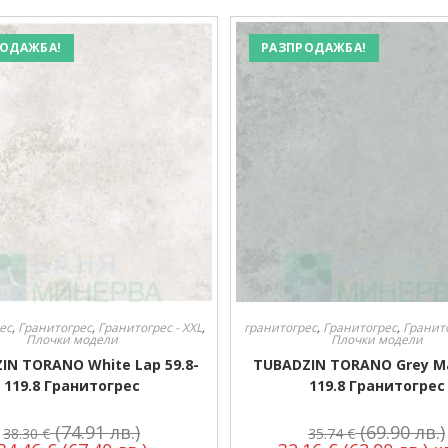
ОДАЖБА!
РАЗПРОДАЖБА!
ес
,
Гранитогрес
,
Гранитогрес - XXL
,
гранитогрес
,
Гранитогрес
,
Гранито
Плочки модели
Плочки модели
IN TORANO White Lap 59.8-
TUBADZIN TORANO Grey Ma
119.8 Гранитогрес
119.8 Гранитогрес
(74.91 лв.)
(69.90 лв.)
38.30
€
35.74
€