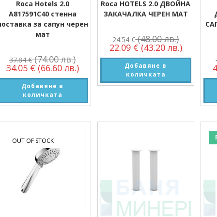
Roca Hotels 2.0
Roca HOTELS 2.0 ДВОЙНА
A817591C40 стенна
ЗАКАЧАЛКА ЧЕРЕН МАТ
поставка за сапун черен
СА
мат
(48.00 лв.)
24.54
€
22.09
€
(43.20 лв.)
(74.00 лв.)
37.84
€
Добавяне в
34.05
€
(66.60 лв.)
количката
Добавяне в
количката
OUT OF STOCK