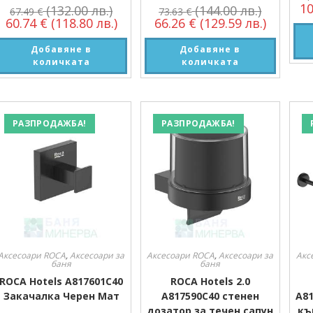
1
(132.00 лв.)
(144.00 лв.)
67.49
€
73.63
€
60.74
€
(118.80 лв.)
66.26
€
(129.59 лв.)
Добавяне в
Добавяне в
количката
количката
РАЗПРОДАЖБА!
РАЗПРОДАЖБА!
Аксесоари ROCA
,
Аксесоари за
Аксесоари ROCA
,
Аксесоари за
Акс
баня
баня
ROCA Hotels A817601C40
ROCA Hotels 2.0
Закачалка Черен Мат
A817590C40 стенен
A81
дозатор за течен сапун
къ