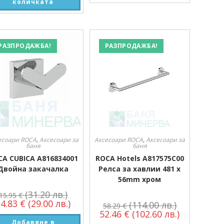
количката
РАЗПРОДАЖБА!
РАЗПРОДАЖБА!
есоари ROCA
,
Аксесоари за
Аксесоари ROCA
,
Аксесоари за
баня
баня
CA CUBICA A816834001
ROCA Hotels A817575C00
Двойна закачалка
Релса за хавлии 481 x
56mm хром
(31.20 лв.)
15.95
€
14.83
€
(29.00 лв.)
(114.00 лв.)
58.29
€
52.46
€
(102.60 лв.)
Добавяне в