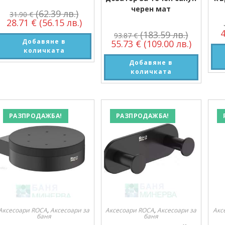
черен мат
(62.39 лв.)
31.90
€
28.71
€
(56.15 лв.)
(183.59 лв.)
93.87
€
Добавяне в
55.73
€
(109.00 лв.)
количката
Добавяне в
количката
РАЗПРОДАЖБА!
РАЗПРОДАЖБА!
Аксесоари ROCA
,
Аксесоари за
Аксесоари ROCA
,
Аксесоари за
Акс
баня
баня