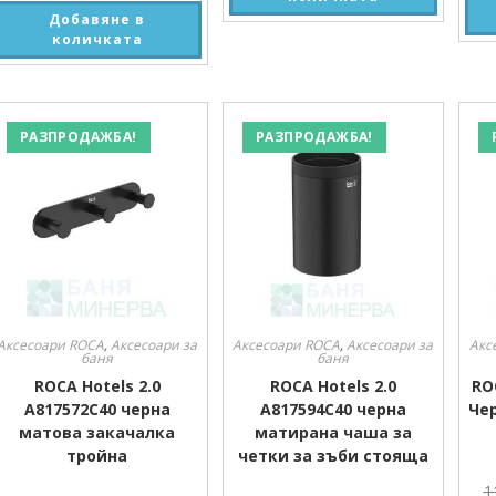
Добавяне в
количката
РАЗПРОДАЖБА!
РАЗПРОДАЖБА!
Аксесоари ROCA
,
Аксесоари за
Аксесоари ROCA
,
Аксесоари за
Акс
баня
баня
ROCA Hotels 2.0
ROCA Hotels 2.0
RO
A817572C40 черна
A817594C40 черна
Че
матова закачалка
матирана чаша за
тройна
четки за зъби стояща
1