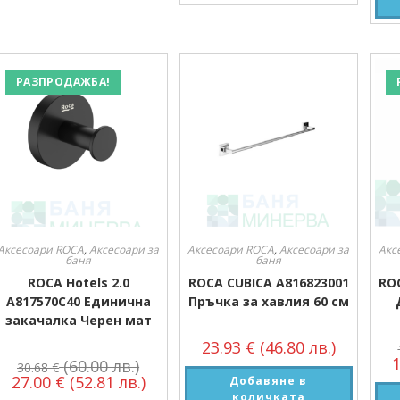
РАЗПРОДАЖБА!
Аксесоари ROCA
,
Аксесоари за
Аксесоари ROCA
,
Аксесоари за
Акс
баня
баня
ROCA Hotels 2.0
ROCA CUBICA A816823001
RO
A817570C40 Единична
Пръчка за хавлия 60 см
закачалка Черен мат
23.93
€
(46.80 лв.)
(60.00 лв.)
30.68
€
27.00
€
(52.81 лв.)
Добавяне в
количката