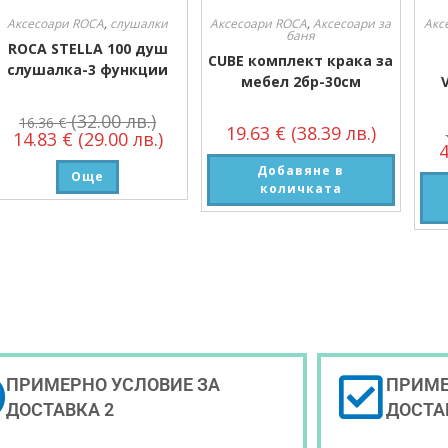
Аксесоари ROCA
,
слушалки
Аксесоари ROCA
,
Аксесоари за
Акс
баня
ROCA STELLA 100 душ
CUBE комплект крака за
слушалка-3 функции
мебел 2бр-30см
(32.00 лв.)
16.36
€
19.63
€
(38.39 лв.)
14.83
€
(29.00 лв.)
Добавяне в
Още
количката
ПРИМЕРНО УСЛОВИЕ ЗА
ПРИМЕ
ДОСТАВКА 2
ДОСТА