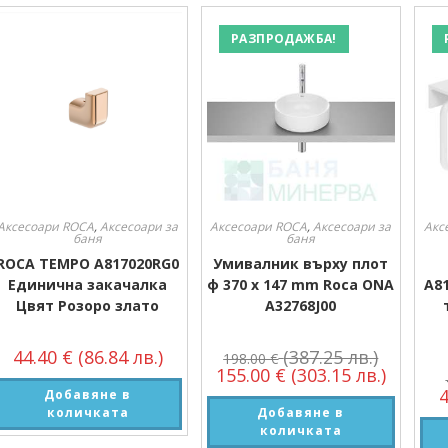
Производител
РАЗПРОДАЖБА!
Производител
Аксесоари ROCA
,
Аксесоари за
Аксесоари ROCA
,
Аксесоари за
Акс
баня
баня
ROCA TEMPO A817020RG0
Умивалник върху плот
Единична закачалка
ф 370 х 147 mm Roca ONA
A8
Цвят Розоро злато
A32768J00
44.40
€
(86.84 лв.)
(387.25 лв.)
198.00
€
155.00
€
(303.15 лв.)
Добавяне в
количката
Добавяне в
количката