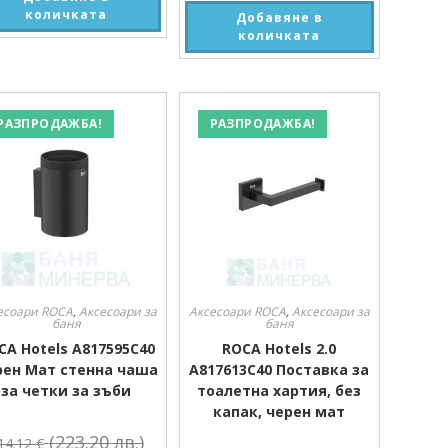
количката
Добавяне в
количката
РАЗПРОДАЖБА!
РАЗПРОДАЖБА!
есоари ROCA
,
Аксесоари за
Аксесоари ROCA
,
Аксесоари за
баня
баня
CA Hotels A817595C40
ROCA Hotels 2.0
рен Мат стенна чаша
A817613C40 Поставка за
за четки за зъби
тоалетна хартия, без
капак, черен мат
(223.20 лв.)
14.12
€