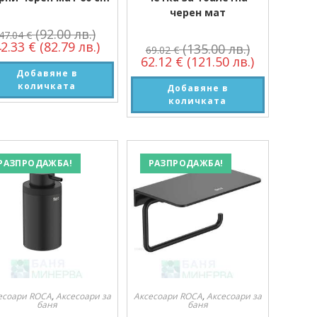
черен мат
(92.00 лв.)
47.04
€
42.33
€
(82.79 лв.)
(135.00 лв.)
69.02
€
62.12
€
(121.50 лв.)
Добавяне в
количката
Добавяне в
количката
РАЗПРОДАЖБА!
РАЗПРОДАЖБА!
есоари ROCA
,
Аксесоари за
Аксесоари ROCA
,
Аксесоари за
баня
баня