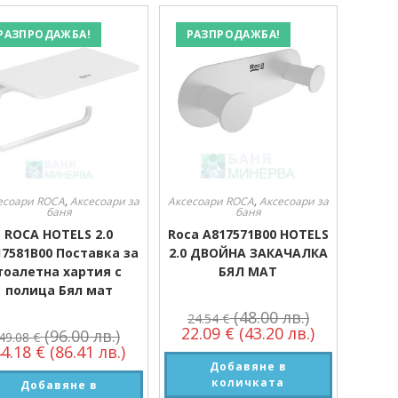
РАЗПРОДАЖБА!
РАЗПРОДАЖБА!
есоари ROCA
,
Аксесоари за
Аксесоари ROCA
,
Аксесоари за
баня
баня
ROCA HOTELS 2.0
Roca A817571B00 HOTELS
17581B00 Поставка за
2.0 ДВОЙНА ЗАКАЧАЛКА
тоалетна хартия с
БЯЛ МАТ
полица Бял мат
(48.00 лв.)
24.54
€
22.09
€
(43.20 лв.)
(96.00 лв.)
49.08
€
44.18
€
(86.41 лв.)
Добавяне в
количката
Добавяне в