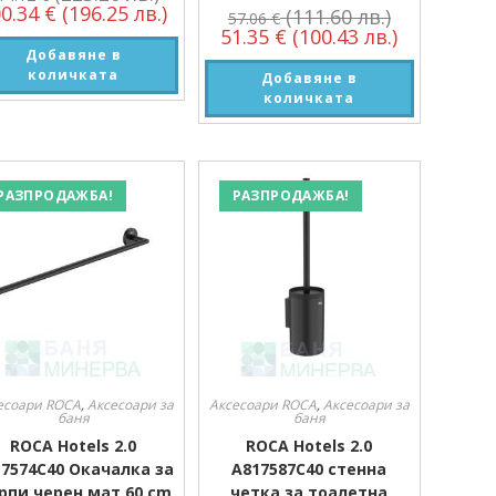
00.34
€
(196.25 лв.)
(111.60 лв.)
57.06
€
51.35
€
(100.43 лв.)
Добавяне в
количката
Добавяне в
количката
РАЗПРОДАЖБА!
РАЗПРОДАЖБА!
есоари ROCA
,
Аксесоари за
Аксесоари ROCA
,
Аксесоари за
баня
баня
ROCA Hotels 2.0
ROCA Hotels 2.0
7574C40 Окачалка за
A817587C40 стенна
рпи черен мат 60 сm
четка за тоалетна