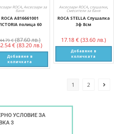
есоари ROCA
,
Аксесоари за
Аксесоари ROCA
,
слушалки
,
баня
Смесители за баня
ROCA A816661001
ROCA STELLA Слушалка
VICTORIA полица 60
3ф 8см
(87.60 лв.)
17.18
€
(33.60 лв.)
44.79
€
42.54
€
(83.20 лв.)
Добавяне в
Добавяне в
количката
количката
1
2
РНО УСЛОВИЕ ЗА
ВКА 3