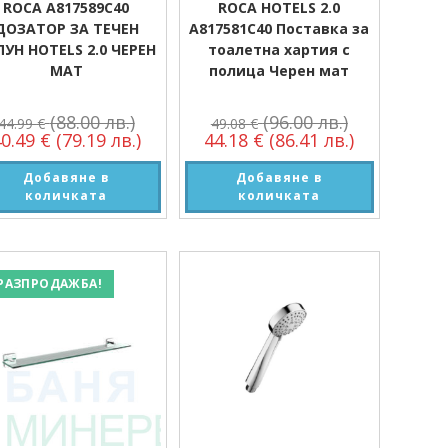
ROCA A817589C40
ROCA HOTELS 2.0
ДОЗАТОР ЗА ТЕЧЕН
A817581C40 Поставка за
ПУН HOTELS 2.0 ЧЕРЕН
тоалетна хартия с
МАТ
полица Черен мат
(88.00 лв.)
(96.00 лв.)
44.99
€
49.08
€
40.49
€
(79.19 лв.)
44.18
€
(86.41 лв.)
Добавяне в
Добавяне в
количката
количката
РАЗПРОДАЖБА!