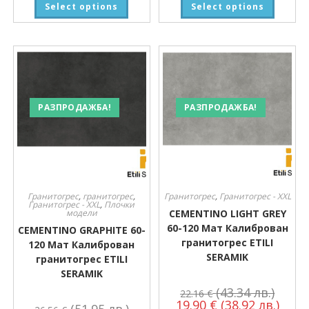
Select options
Select options
РАЗПРОДАЖБА!
РАЗПРОДАЖБА!
Гранитогрес
,
гранитогрес
,
Гранитогрес
,
Гранитогрес - XXL
Гранитогрес - XXL
,
Плочки
модели
CEMENTINO LIGHT GREY
60-120 Мат Калиброван
CEMENTINO GRAPHITE 60-
гранитогрес ETILI
120 Мат Калиброван
SERAMIK
гранитогрес ETILI
SERAMIK
(43.34 лв.)
22.16
€
19.90
€
(38.92 лв.)
(51.95 лв.)