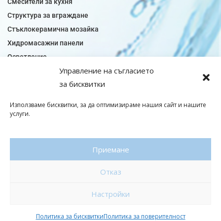
Смесители за кухня
Структура за вграждане
Стъклокерамична мозайка
Хидромасажни панели
Осветление
Управление на съгласието
Огледала за баня
за бисквитки
Плочки за баня
Плочки за кухня
Използваме бисквитки, за да оптимизираме нашия сайт и нашите
Плочки модели
услуги.
Подови лентова сифони
Подови плочки
Приемане
Санитарен фаянс
Отказ
© Copyright 2026|baniaminerva
Настройки
Политика за поверителност
|
Общи условия
Изработка на онлайн магазин
–
WebsiteBuilderBG
Политика за бисквитки
Политика за поверителност