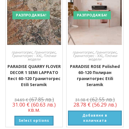
РАЗПРОДАЖБА!
РАЗПРОДАЖБА!
гранитогрес
,
Гранитогрес
,
гранитогрес
,
Гранитогрес
,
Гранитогрес - XXL
,
Плочки
Гранитогрес - XXL
,
Плочки
модели
модели
PARADISE QUARRY FLOVER
PARADISE ROSE Polished
DECOR 1 SEMI LAPPATO
60-120 Полиран
Rect 60-120 Гранитогрес
гранитогрес Etili
Etili Seramik
Seramik
(67.85 лв.)
(62.55 лв.)
34.69
€
31.98
€
31.00
€
(60.63 лв.)
28.78
€
(56.29 лв.)
кв.м.
Добавяне в
Select options
количката