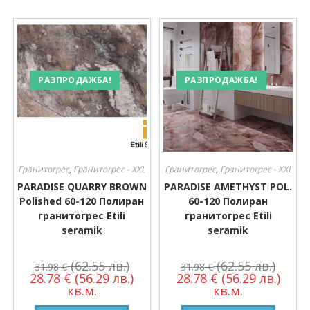
РАЗПРОДАЖБА!
РАЗПРОДАЖБА!
Гранитогрес
,
Гранитогрес - XXL
Гранитогрес
,
Гранитогрес - XXL
PARADISE QUARRY BROWN
PARADISE AMETHYST POL.
Polished 60-120 Полиран
60-120 Полиран
гранитогрес Etili
гранитогрес Etili
seramik
seramik
(62.55 лв.)
(62.55 лв.)
31.98
€
31.98
€
28.78
€
(56.29 лв.)
28.78
€
(56.29 лв.)
кв.м.
кв.м.