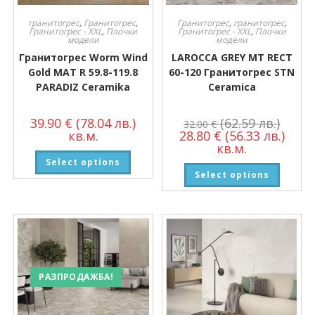
гранитогрес
,
Гранитогрес
,
Гранитогрес
,
гранитогрес
,
Гранитогрес - XXL
,
Плочки
Гранитогрес - XXL
,
Плочки
модели
модели
Гранитогрес Worm Wind
LAROCCA GREY MT RECT
Gold MAT R 59.8-119.8
60-120 Гранитогрес STN
PARADIZ Ceramika
Ceramica
39.90
€
(78.04 лв.)
(62.59 лв.)
32.00
€
кв.м.
28.80
€
(56.33 лв.)
кв.м.
Select options
Select options
РАЗПРОДАЖБА!