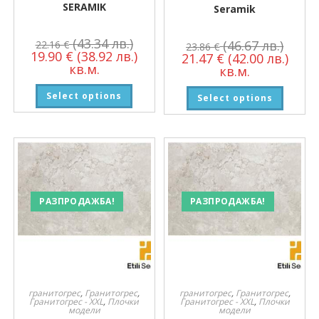
SERAMIK
Seramik
(43.34 лв.)
(46.67 лв.)
22.16
€
23.86
€
19.90
€
(38.92 лв.)
21.47
€
(42.00 лв.)
кв.м.
кв.м.
Select options
Select options
РАЗПРОДАЖБА!
РАЗПРОДАЖБА!
гранитогрес
,
Гранитогрес
,
гранитогрес
,
Гранитогрес
,
Гранитогрес - XXL
,
Плочки
Гранитогрес - XXL
,
Плочки
модели
модели