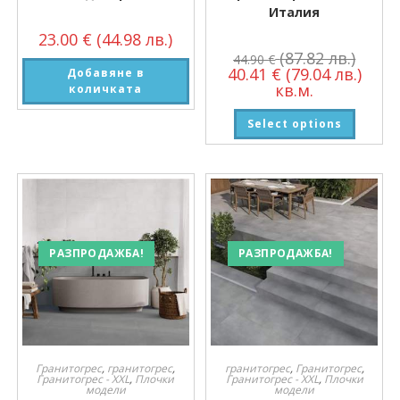
Италия
23.00
€
(44.98 лв.)
(87.82 лв.)
44.90
€
40.41
€
(79.04 лв.)
Добавяне в
кв.м.
количката
Select options
РАЗПРОДАЖБА!
РАЗПРОДАЖБА!
Гранитогрес
,
гранитогрес
,
гранитогрес
,
Гранитогрес
,
Гранитогрес - XXL
,
Плочки
Гранитогрес - XXL
,
Плочки
модели
модели