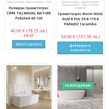
Гранитогрес
,
Гранитогрес - XXL
Гранитогрес
,
гранитогрес
,
Гранитогрес - XXL
,
Плочки
Полиран гранитогрес
модели
CIFRE TAJ MAHAL NATURE
Гранитогрес Worm Wind
Polished 60-120
Gold R PUL 59.8-119.8
PARADIZ Ceramika
40.00
€
(78.23 лв.)
кв.м.
54.90
€
(107.38 лв.)
Select options
Добавяне в
количката
РАЗПРОДАЖБА!