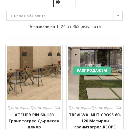
12 €
113 €
Първо най-новите
12
Показване на 1–24 от 363 резултата
37
63
88
113
Производител
Производител
Размер
Размер
РАЗПРОДАЖБА!
Гранитогрес
,
Гранитогрес - XXL
Гранитогрес
,
Гранитогрес - XXL
ATELIER PIN 60-120
TREVI WALNUT CROSS 60-
Гранитогрес Дървесен
120 Матиран
декор
гранитогрес KEOPE