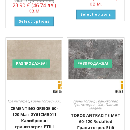
26.56
€
кв.м.
23.90
€
(46.74 лв.)
кв.м.
Select options
Select options
РАЗПРОДАЖБА!
РАЗПРОДАЖБА!
Гранитогрес
,
Гранитогрес - XXL
гранитогрес
,
Гранитогрес
,
Гранитогрес - XXL
,
Плочки
CEMENTINO GREIGE 60-
модели
120 Мат GY61CMR011
TOROS ANTRACITE MAT
Калиброван
60-120 Rectified
гранитогрес ETILI
Гранитогрес Etili