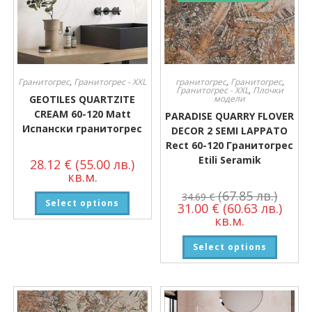
Гранитогрес
,
Гранитогрес - XXL
гранитогрес
,
Гранитогрес
,
Гранитогрес - XXL
,
Плочки
GEOTILES QUARTZITE
модели
CREAM 60-120 Matt
PARADISE QUARRY FLOVER
Испански гранитогрес
DECOR 2 SEMI LAPPATO
Rect 60-120 Гранитогрес
Etili Seramik
28.12
€
(55.00 лв.)
кв.м.
(67.85 лв.)
34.69
€
Select options
31.00
€
(60.63 лв.)
кв.м.
Select options