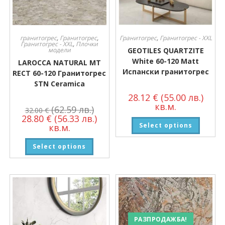
гранитогрес
,
Гранитогрес
,
Гранитогрес
,
Гранитогрес - XXL
Гранитогрес - XXL
,
Плочки
модели
GEOTILES QUARTZITE
White 60-120 Matt
LAROCCA NATURAL MT
Испански гранитогрес
RECT 60-120 Гранитогрес
STN Ceramica
28.12
€
(55.00 лв.)
кв.м.
(62.59 лв.)
32.00
€
28.80
€
(56.33 лв.)
Select options
кв.м.
Select options
РАЗПРОДАЖБА!