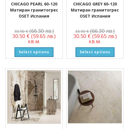
CHICAGO PEARL 60-120
CHICAGO GREY 60-120
Матиран гранитогрес
Матиран гранитогрес
OSET Испания
OSET Испания
(66.30 лв.)
(66.30 лв.)
33.90
€
33.90
€
30.50
€
(59.65 лв.)
30.50
€
(59.65 лв.)
кв.м.
кв.м.
Select options
Select options