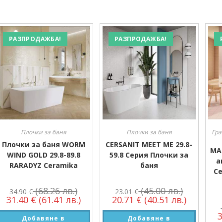
РАЗПРОДАЖБА!
РАЗПРОДАЖБА!
Плочки за баня
Плочки за баня
Гра
Плочки за баня WORM
CERSANIT MEET ME 29.8-
MA
WIND GOLD 29.8-89.8
59.8 Серия Плочки за
a
RARADYZ Ceramika
баня
Се
(68.26 лв.)
(45.00 лв.)
34.90
€
23.01
€
31.40
€
(61.41 лв.)
20.71
€
(40.51 лв.)
Добавяне в
Добавяне в