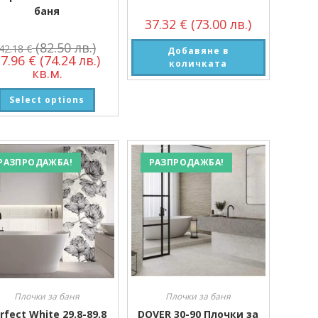
баня
37.32
€
(73.00 лв.)
(82.50 лв.)
42.18
€
Добавяне в
37.96
€
(74.24 лв.)
количката
кв.м.
Select options
РАЗПРОДАЖБА!
РАЗПРОДАЖБА!
Плочки за баня
Плочки за баня
rfect White 29.8-89.8
DOVER 30-90 Плочки за