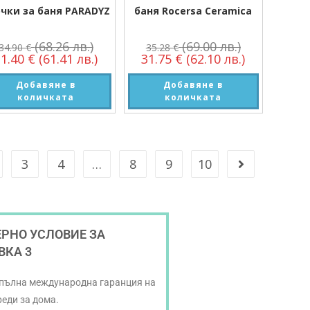
чки за баня PARADYZ
баня Rocersa Ceramica
(68.26 лв.)
(69.00 лв.)
34.90
€
35.28
€
31.40
€
(61.41 лв.)
31.75
€
(62.10 лв.)
Добавяне в
Добавяне в
количката
количката
3
4
…
8
9
10
РНО УСЛОВИЕ ЗА
ВКА 3
 пълна международна гаранция на
реди за дома.