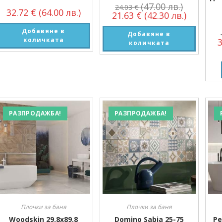
(47.00 лв.)
24.03
€
32.72
€
(64.00 лв.)
21.63
€
(42.30 лв.)
Добавяне в
Добавяне в
количката
количката
РАЗПРОДАЖБА!
РАЗПРОДАЖБА!
Плочки за баня
Плочки за баня
Woodskin 29.8х89.8
Domino Sabia 25-75
Pe