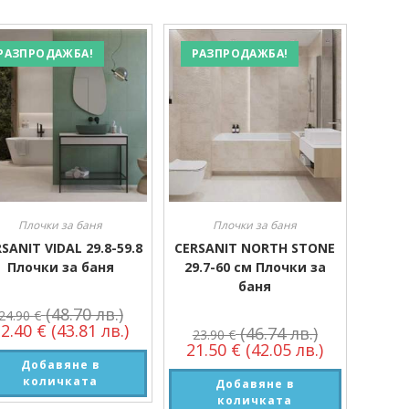
РАЗПРОДАЖБА!
РАЗПРОДАЖБА!
Плочки за баня
Плочки за баня
SANIT VIDAL 29.8-59.8
CERSANIT NORTH STONE
Плочки за баня
29.7-60 см Плочки за
баня
(48.70 лв.)
24.90
€
22.40
€
(43.81 лв.)
(46.74 лв.)
23.90
€
21.50
€
(42.05 лв.)
Добавяне в
количката
Добавяне в
количката