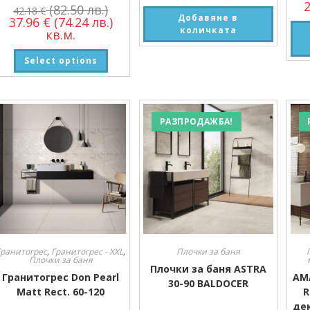
(82.50 лв.)
42.18
€
Добавяне в
37.96
€
(74.24 лв.)
количката
кв.м.
Select options
РАЗПРОДАЖБА!
Гранитогрес
,
Гранитогрес - XXL
,
Плочки за баня
Плочки за баня
Плочки за баня ASTRA
Гранитогрес Don Pearl
AM
30-90 BALDOCER
Matt Rect. 60-120
R
де