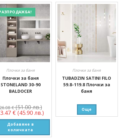
РАЗПРОДАЖБА!
Плочки за баня
Плочки за баня
Плочки за баня
TUBADZIN SATINI FILO
STONELAND 30-90
59.8-119.8 Плочки за
BALDOCER
баня
(51.00 лв.)
26.08
€
Още
23.47
€
(45.90 лв.)
Добавяне в
количката