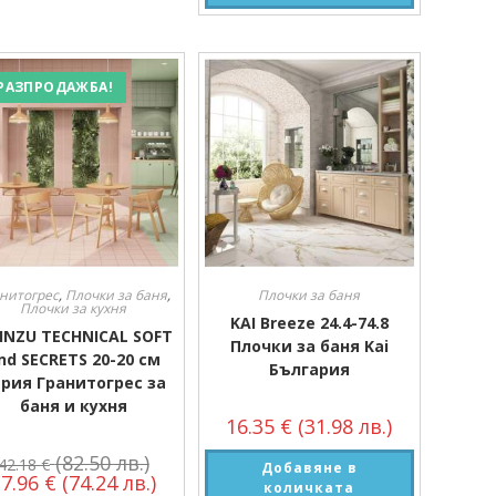
РАЗПРОДАЖБА!
нитогрес
,
Плочки за баня
,
Плочки за баня
Плочки за кухня
KAI Breeze 24.4-74.8
INZU TECHNICAL SOFT
Плочки за баня Kai
nd SECRETS 20-20 см
България
рия Гранитогрес за
баня и кухня
16.35
€
(31.98 лв.)
(82.50 лв.)
42.18
€
Добавяне в
37.96
€
(74.24 лв.)
количката