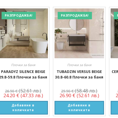
РАЗПРОДАЖБА!
РАЗПРОДАЖБА!
Плочки за баня
Плочки за баня
PARADYZ SILENCE BEIGE
TUBADZIN VERSUS BEIGE
CER
29.8-59.8 Плочки за баня
30.8-60.8 Плочки за баня
(52.61 лв.)
(58.48 лв.)
26.90
€
29.90
€
24.20
€
(47.33 лв.)
26.90
€
(52.61 лв.)
Добавяне в
Добавяне в
количката
количката