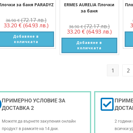
Плочки за баня PARADYZ
ERMES AURELIA Плочки
Пло
за баня
(72.17 лв.)
36.90
€
33.20
€
(64.93 лв.)
(72.17 лв.)
36.90
€
33.20
€
(64.93 лв.)
Добавяне в
количката
Добавяне в
количката
1
2
ПРИМЕРНО УСЛОВИЕ ЗА
ПРИМЕ
ДОСТАВКА 2
ДОСТА
Можете да върнете закупения онлайн
2 години
продукт в рамките на 14 дни.
всички у