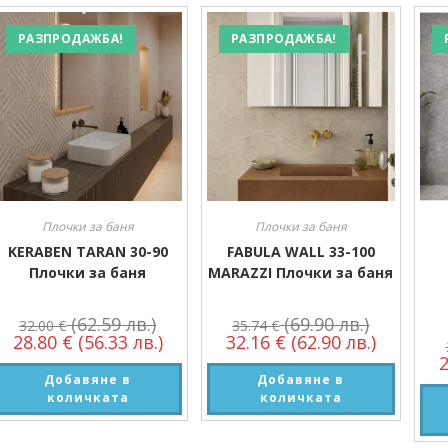
Производител
РАЗПРОДАЖБА!
РАЗПРОДАЖБА!
Производител
Размер
Размер
Плочки за баня
Плочки за баня
KERABEN TARAN 30-90
FABULA WALL 33-100
Плочки за баня
MARAZZI Плочки за баня
(62.59 лв.)
(69.90 лв.)
32.00
€
35.74
€
28.80
€
(56.33 лв.)
32.16
€
(62.90 лв.)
Добавяне в
Добавяне в
количката
количката