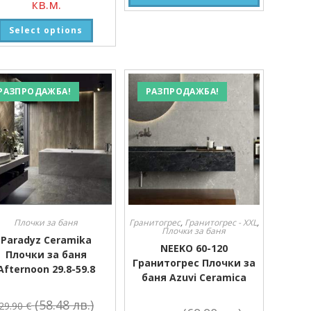
кв.м.
Select options
РАЗПРОДАЖБА!
РАЗПРОДАЖБА!
Плочки за баня
Гранитогрес
,
Гранитогрес - XXL
,
Плочки за баня
Paradyz Ceramika
NEEKO 60-120
Плочки за баня
Гранитогрес Плочки за
Afternoon 29.8-59.8
баня Azuvi Ceramica
(58.48 лв.)
29.90
€