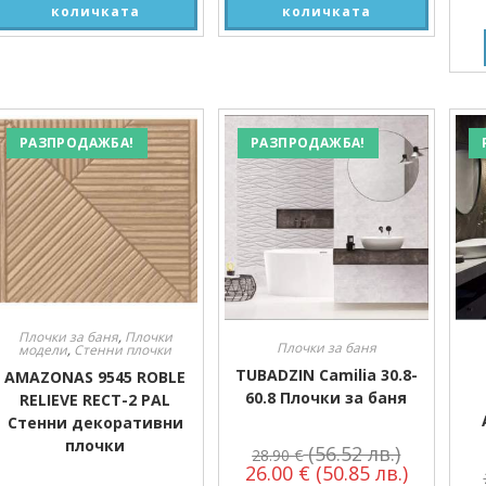
количката
количката
РАЗПРОДАЖБА!
РАЗПРОДАЖБА!
Плочки за баня
,
Плочки
Плочки за баня
модели
,
Стенни плочки
TUBADZIN Camilia 30.8-
AMAZONAS 9545 ROBLE
60.8 Плочки за баня
RELIEVE RECT-2 PAL
Стенни декоративни
плочки
(56.52 лв.)
28.90
€
26.00
€
(50.85 лв.)