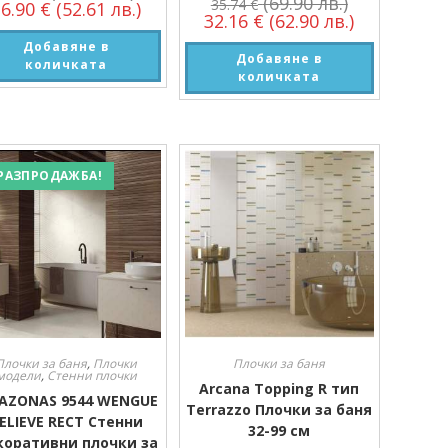
(69.90 лв.)
35.74
€
26.90
€
(52.61 лв.)
32.16
€
(62.90 лв.)
Добавяне в
Добавяне в
количката
количката
РАЗПРОДАЖБА!
Плочки за баня
,
Плочки
Плочки за баня
модели
,
Стенни плочки
Arcana Topping R тип
AZONAS 9544 WENGUE
Terrazzo Плочки за баня
ELIEVE RECT Стенни
32-99 см
коративни плочки за