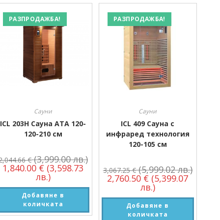
Производител
РАЗПРОДАЖБА!
РАЗПРОДАЖБА!
Производител
Сауни
Сауни
ICL 203H Сауна АТА 120-
ICL 409 Сауна с
120-210 см
инфраред технология
120-105 см
(3,999.00 лв.)
2,044.66
€
1,840.00
€
(3,598.73
(5,999.02 лв.)
3,067.25
€
лв.)
2,760.50
€
(5,399.07
лв.)
Добавяне в
количката
Добавяне в
количката