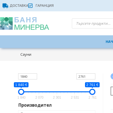
ДОСТАВКА
ГАРАНЦИЯ
НА
Сауни
1 840 €
2 761 €
1 840
2 070
2 301
2 531
2 761
Производител