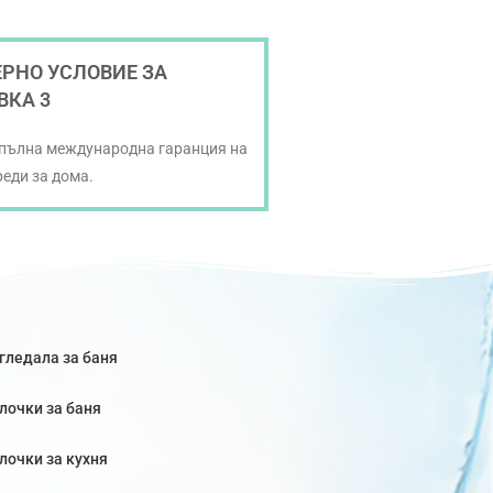
РНО УСЛОВИЕ ЗА
ВКА 3
 пълна международна гаранция на
реди за дома.
гледала за баня
лочки за баня
лочки за кухня