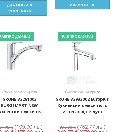
количката
Добавяне в
количката
РАЗПРОДАЖБА!
РАЗПРОДАЖБА!
Смесители за кухня
Смесители за кухня
GROHE 33281003
GROHE 33933002 Europlus
EUROSMART NEW
Кухненски смесител с
ухненски смесител
изтеглящ се душ
(199.00 лв.)
(762.77 лв.)
01.75
€
390.00
€