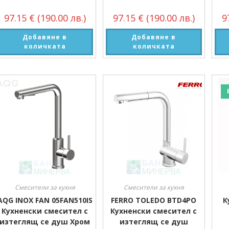
97.15
€
(190.00 лв.)
97.15
€
(190.00 лв.)
9
Добавяне в
Добавяне в
количката
количката
Смесители за кухня
Смесители за кухня
AQG INOX FAN 05FAN510IS
FERRO TOLEDO BTD4PO
К
Кухненски смесител с
Кухненски смесител с
изтеглящ се душ Хром
изтеглящ се душ