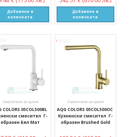
9.48
€
(175.00 лв.)
342.57
€
(670.00 лв.)
Добавяне в
Добавяне в
количката
количката
Смесители за кухня
Смесители за кухня
G COLORS 05COL500BL
AQG COLORS 05COL500OC
хненски смесител Г-
Кухненски смесител Г-
образен Бял Мат
образен Brushed Gold