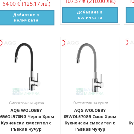
107.37
€
(210.00 лв.)
1
64.00
€
(125.17 лв.)
Добавяне в
Добавяне в
количката
количката
Смесители за кухня
Смесители за кухня
AQG WOLOBBY
AQG WOLOBBY
05WOL570NG Черно Хром
05WOL570GR Сиво Хром
Кухненски смесител с
Кухненски смесител с
Ку
Гъвкав Чучур
Гъвкав Чучур