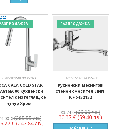
РАЗПРОДАЖБА!
РАЗПРОДАЖБА!
Смесители за кухня
Смесители за кухня
OCA CALA COLD STAR
Кухненски месингов
A816EC00 Кухненски
стенен смесител LINNI
сител с изтеглящ се
ICF 5452152
чучур Хром
(66.00 лв.)
33.74
€
30.37
€
(59.40 лв.)
(285.55 лв.)
46.00
€
26.72
€
(247.84 лв.)
Добавяне в