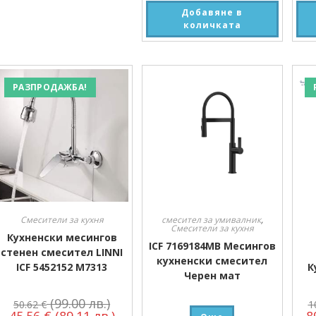
Добавяне в
количката
РАЗПРОДАЖБА!
Смесители за кухня
смесител за умивалник
,
Смесители за кухня
Кухненски месингов
ICF 7169184MB Месингов
стенен смесител LINNI
кухненски смесител
ICF 5452152 M7313
К
Черен мат
(99.00 лв.)
50.62
€
1