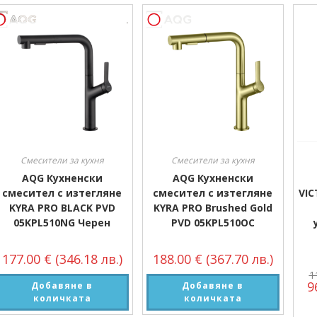
Производител
Производител
Смесители за кухня
Смесители за кухня
AQG Кухненски
AQG Кухненски
смесител с изтегляне
смесител с изтегляне
VIC
KYRA PRO BLACK PVD
KYRA PRO Brushed Gold
05KPL510NG Черен
PVD 05KPL510OC
177.00
€
(346.18 лв.)
188.00
€
(367.70 лв.)
1
9
Добавяне в
Добавяне в
количката
количката