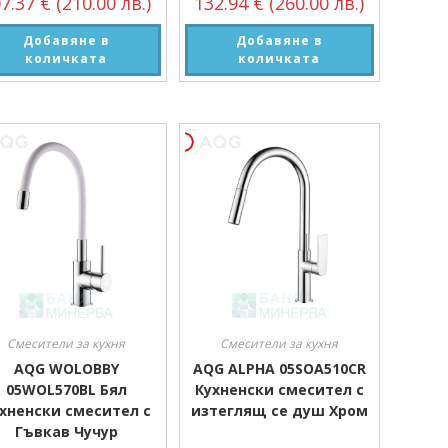
07.37
€
(210.00 лв.)
132.94
€
(260.00 лв.)
Добавяне в
Добавяне в
количката
количката
Смесители за кухня
Смесители за кухня
AQG WOLOBBY
AQG ALPHA 05SOA510CR
05WOL570BL Бял
Кухненски смесител с
хненски смесител с
изтеглящ се душ Хром
Гъвкав Чучур