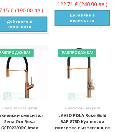
122.71
€
(240.00 лв.)
7.15
€
(190.00 лв.)
Добавяне в
количката
Добавяне в
количката
РАЗПРОДАЖБА!
РАЗПРОДАЖБА!
Смесители за кухня
Смесители за кухня
ухненски смесител
LAVEO POLA Rose Gold
Sena Oro Rosa
BAP 878D Кухненски
GCE022/ORC Imex
смесител с изтеглящ се