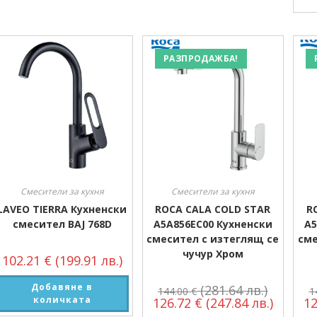
РАЗПРОДАЖБА!
Смесители за кухня
Смесители за кухня
LAVEO TIERRA Кухненски
ROCA CALA COLD STAR
R
смесител BAJ 768D
A5A856EC00 Кухненски
A5
смесител с изтеглящ се
сме
чучур Хром
102.21
€
(199.91 лв.)
Добавяне в
(281.64 лв.)
144.00
€
1
количката
126.72
€
(247.84 лв.)
1