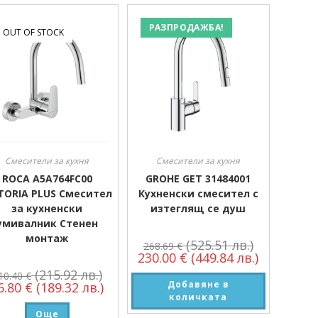
РАЗПРОДАЖБА!
OUT OF STOCK
Смесители за кухня
Смесители за кухня
ROCA A5A764FC00
GROHE GET 31484001
TORIA PLUS Смесител
Кухненски смесител с
за кухненски
изтеглящ се душ
умивалник Стенен
монтаж
(525.51 лв.)
268.69
€
230.00
€
(449.84 лв.)
(215.92 лв.)
10.40
€
Добавяне в
6.80
€
(189.32 лв.)
количката
Още