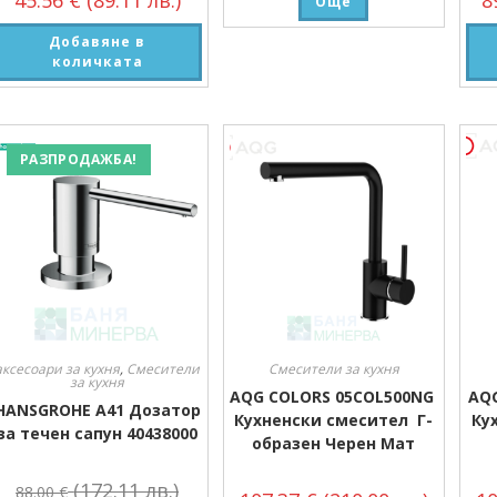
45.56
€
(89.11 лв.)
8
Още
Добавяне в
количката
РАЗПРОДАЖБА!
аксесоари за кухня
,
Смесители
Смесители за кухня
за кухня
AQG COLORS 05COL500NG
AQ
HANSGROHE A41 Дозатор
Кухненски смесител Г-
Ку
за течен сапун 40438000
образен Черен Мат
(172.11 лв.)
88.00
€