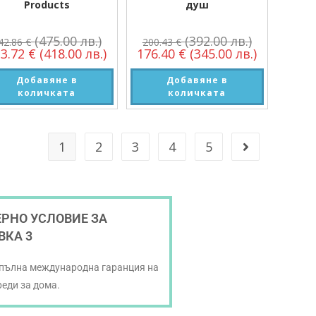
Products
душ
(475.00 лв.)
(392.00 лв.)
42.86
€
200.43
€
13.72
€
(418.00 лв.)
176.40
€
(345.00 лв.)
Добавяне в
Добавяне в
количката
количката
1
2
3
4
5
РНО УСЛОВИЕ ЗА
ВКА 3
 пълна международна гаранция на
реди за дома.