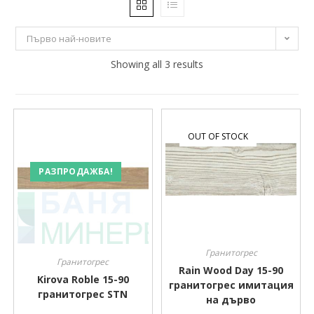
12 €
21 €
Първо най-новите
12
14
Showing all 3 results
17
19
21
Производител
Производител
OUT OF STOCK
РАЗПРОДАЖБА!
Гранитогрес
Гранитогрес
Rain Wood Day 15-90
Kirova Roble 15-90
гранитогрес имитация
гранитогрес STN
на дърво