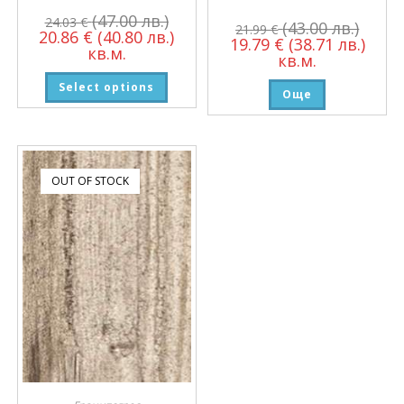
(47.00 лв.)
24.03
€
(43.00 лв.)
21.99
€
20.86
€
(40.80 лв.)
19.79
€
(38.71 лв.)
кв.м.
кв.м.
Select options
Още
OUT OF STOCK