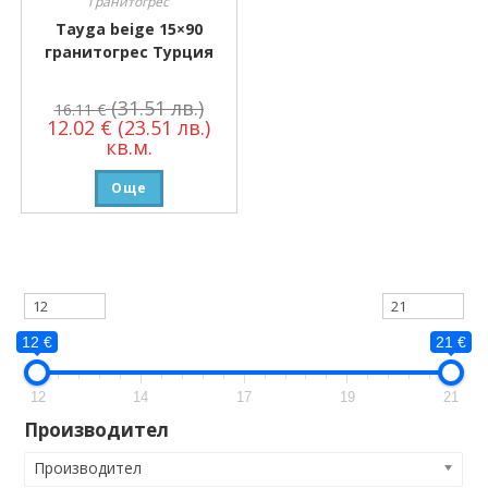
Гранитогрес
Tayga beige 15×90
гранитогрес Турция
(31.51 лв.)
16.11
€
12.02
€
(23.51 лв.)
кв.м.
Още
12 €
21 €
12
14
17
19
21
Производител
Производител