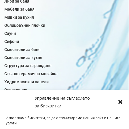
Лири за баня
Мебели за баня
Мивки за кухня
Облицовъчни плочки
Сауни
Сифони
Смесители за баня
Смесители за кухня
Структура за вграждане
Стъклокерамична мозайка
Хидромасажни панели
Осветление
Управление на съгласието
Огледала за баня
за бисквитки
Плочки за баня
Плочки за кухня
Използваме бисквитки, за да оптимизираме нашия сайт и нашите
Плочки модели
услуги.