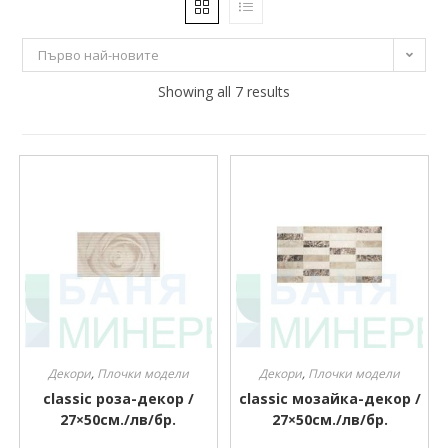
2 €
11 €
Първо най-новите
2
4
Showing all 7 results
7
9
11
Производител
Производител
Декори
,
Плочки модели
Декори
,
Плочки модели
classic роза-декор /
classic мозайка-декор /
27×50см./лв/бр.
27×50см./лв/бр.