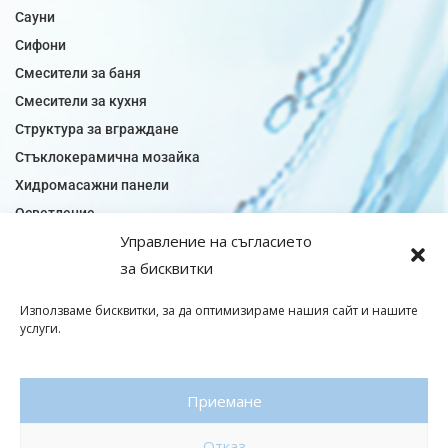
Сауни
Сифони
Смесители за баня
Смесители за кухня
Структура за вграждане
Стъклокерамична мозайка
Хидромасажни панели
Осветление
Управление на съгласието
Огледала за баня
за бисквитки
Плочки за баня
Плочки за кухня
Използваме бисквитки, за да оптимизираме нашия сайт и нашите
Плочки модели
услуги.
Подови лентова сифони
Подови плочки
Приемане
Санитарен фаянс
Отказ