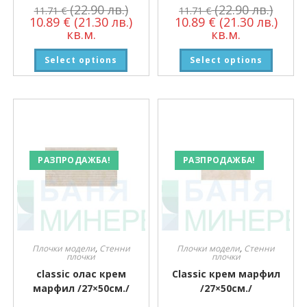
(22.90 лв.)
(22.90 лв.)
11.71
€
11.71
€
10.89
€
(21.30 лв.)
10.89
€
(21.30 лв.)
кв.м.
кв.м.
Select options
Select options
РАЗПРОДАЖБА!
РАЗПРОДАЖБА!
Плочки модели
,
Стенни
Плочки модели
,
Стенни
плочки
плочки
classic олас крем
Classic крем марфил
марфил /27×50см./
/27×50см./