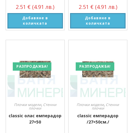
2.51
€
(4.91 лв.)
2.51
€
(4.91 лв.)
Добавяне в
Добавяне в
количката
количката
РАЗПРОДАЖБА!
РАЗПРОДАЖБА!
Плочки модели
,
Стенни
Плочки модели
,
Стенни
плочки
плочки
classic олас емперадор
classic емперадор
27×50
/27×50см./