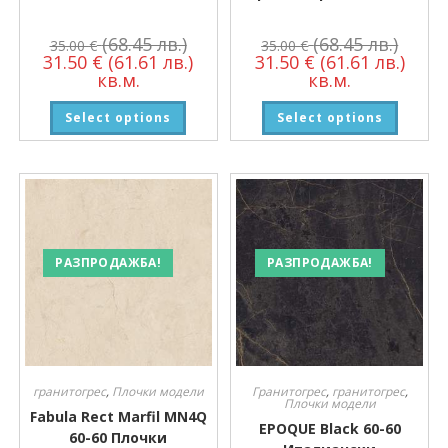
(68.45 лв.)
(68.45 лв.)
35.00
€
35.00
€
31.50
€
(61.61 лв.)
31.50
€
(61.61 лв.)
кв.м.
кв.м.
Select options
Select options
РАЗПРОДАЖБА!
РАЗПРОДАЖБА!
гранитогрес
,
Плочки модели
Гранитогрес
,
гранитогрес
,
Плочки модели
Fabula Rect Marfil MN4Q
EPOQUE Black 60-60
60-60 Плочки