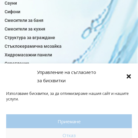
Сауни
Сифони
Смесители за баня
Смесители за кухня
Структура за вграждане
Стъклокерамична мозайка
Хидромасажни панели
Осветление
Управление на съгласието
Огледала за баня
за бисквитки
Плочки за баня
Плочки за кухня
Използваме бисквитки, за да оптимизираме нашия сайт и нашите
Плочки модели
услуги.
Подови лентова сифони
Подови плочки
Приемане
Санитарен фаянс
Отказ