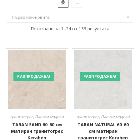
16 €
51 €
Първо най-новите
16
Показване на 1–24 от 133 резултата
25
34
42
51
Производител
Производител
РАЗПРОДАЖБА!
РАЗПРОДАЖБА!
гранитогрес
,
Плочки модели
гранитогрес
,
Плочки модели
TARAN SAND 60-60 см
TARAN NATURAL 60-60
Матиран гранитогрес
см Матиран
Keraben
гранитогрес Keraben