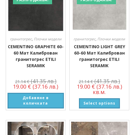
гранитогрес
,
Плочки модели
гранитогрес
,
Плочки модели
CEMENTINO GRAPHITE 60-
CEMENTINO LIGHT GREY
60 Мат Калиброван
60-60 Мат Калиброван
гранитогрес ETILI
гранитогрес ETILI
SERAMIK
SERAMIK
(41.35 лв.)
(41.35 лв.)
21.14
€
21.14
€
19.00
€
(37.16 лв.)
19.00
€
(37.16 лв.)
кв.м.
Добавяне в
количката
Select options