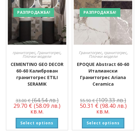
РАЗПРОДАЖБА!
РАЗПРОДАЖБА!
гранитогрес
,
Гранитогрес
,
Гранитогрес
,
гранитогрес
,
Плочки модели
Плочки модели
CEMENTINO GEO DECOR
EPOQUE Abstract 60-60
60-60 Калиброван
Италиански
гранитогрес ETILI
Гранитогрес Ariana
SERAMIK
Ceramica
(64.54 лв.)
(109.33 лв.)
33.00
€
55.90
€
29.70
€
(58.09 лв.)
50.31
€
(98.40 лв.)
кв.м.
кв.м.
Select options
Select options