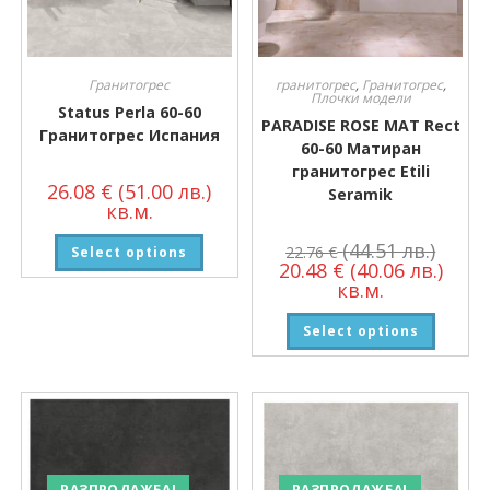
Гранитогрес
гранитогрес
,
Гранитогрес
,
Плочки модели
Status Perla 60-60
PARADISE ROSE MAT Rect
Гранитогрес Испания
60-60 Матиран
гранитогрес Etili
26.08
€
(51.00 лв.)
Seramik
кв.м.
(44.51 лв.)
22.76
€
Select options
20.48
€
(40.06 лв.)
кв.м.
Select options
РАЗПРОДАЖБА!
РАЗПРОДАЖБА!