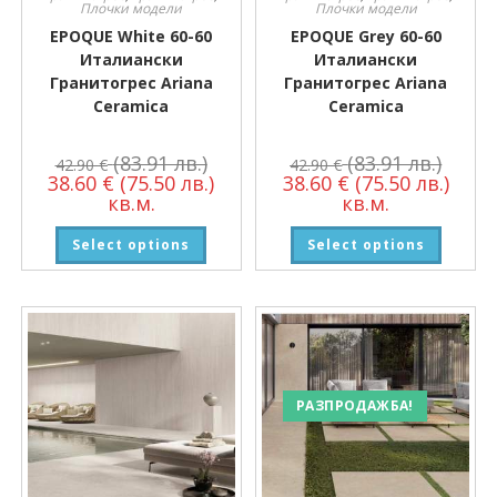
Плочки модели
Плочки модели
EPOQUE White 60-60
EPOQUE Grey 60-60
Италиански
Италиански
Гранитогрес Ariana
Гранитогрес Ariana
Ceramica
Ceramica
(83.91 лв.)
(83.91 лв.)
42.90
€
42.90
€
38.60
€
(75.50 лв.)
38.60
€
(75.50 лв.)
кв.м.
кв.м.
Select options
Select options
РАЗПРОДАЖБА!