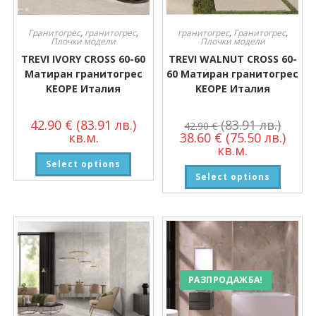
Гранитогрес
,
гранитогрес
,
гранитогрес
,
Гранитогрес
,
Плочки модели
Плочки модели
TREVI IVORY CROSS 60-60
TREVI WALNUT CROSS 60-
Матиран гранитогрес
60 Матиран гранитогрес
KEOPE Италия
KEOPE Италия
42.90
€
(83.91 лв.)
(83.91 лв.)
42.90
€
кв.м.
38.60
€
(75.50 лв.)
кв.м.
Select options
Select options
РАЗПРОДАЖБА!