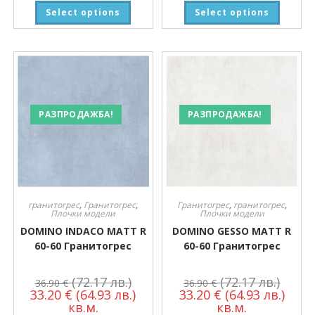
Select options
Select options
РАЗПРОДАЖБА!
РАЗПРОДАЖБА!
гранитогрес
,
Гранитогрес
,
Гранитогрес
,
гранитогрес
,
Плочки модели
Плочки модели
DOMINO INDACO MATT R
DOMINO GESSO MATT R
60-60 Гранитогрес
60-60 Гранитогрес
(72.17 лв.)
(72.17 лв.)
36.90
€
36.90
€
33.20
€
(64.93 лв.)
33.20
€
(64.93 лв.)
кв.м.
кв.м.