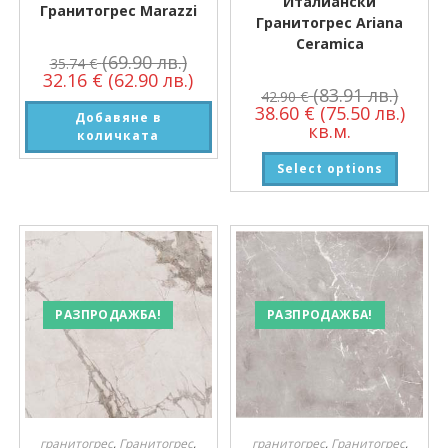
Италиански
Гранитогрес Marazzi
Гранитогрес Ariana
Ceramica
(69.90 лв.)
35.74
€
32.16
€
(62.90 лв.)
(83.91 лв.)
42.90
€
38.60
€
(75.50 лв.)
Добавяне в
кв.м.
количката
Select options
РАЗПРОДАЖБА!
РАЗПРОДАЖБА!
гранитогрес
,
Гранитогрес
,
гранитогрес
,
Гранитогрес
,