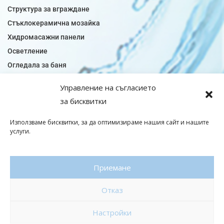
Структура за вграждане
Стъклокерамична мозайка
Хидромасажни панели
Осветление
Огледала за баня
Плочки за баня
Управление на съгласието
Плочки за кухня
за бисквитки
Плочки модели
Подови лентова сифони
Използваме бисквитки, за да оптимизираме нашия сайт и нашите
услуги.
Подови плочки
Санитарен фаянс
Приемане
© Copyright 2026|baniaminerva
Отказ
Политика за поверителност
|
Общи условия
Изработка на онлайн магазин
–
WebsiteBuilderBG
Настройки