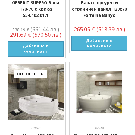
GEBERIT SUPERO Вана
Вана с преден и
170-70 с крака
страничен панел 120х70
554.102.01.1
Formina Banyo
(661.44 лв.)
265.05
€
(518.39 лв.)
338.19
€
291.69
€
(570.50 лв.)
Добавяне в
Добавяне в
количката
количката
OUT OF STOCK
Вани
Вани