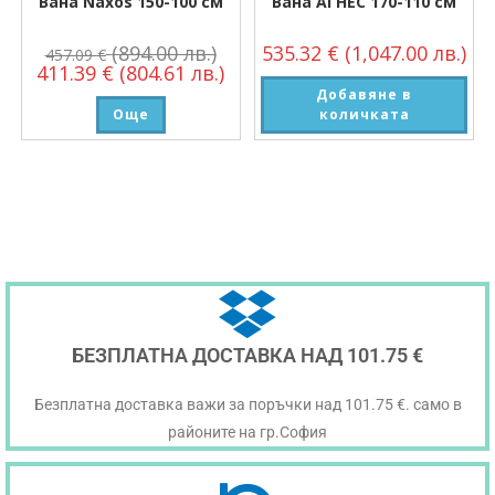
Вана Naxos 150-100 см
Вана АГНЕС 170-110 см
(894.00 лв.)
535.32
€
(1,047.00 лв.)
457.09
€
411.39
€
(804.61 лв.)
Добавяне в
Още
количката
БЕЗПЛАТНА ДОСТАВКА НАД 101.75 €
Безплатна доставка важи за поръчки над 101.75 €. само в
районите на гр.София