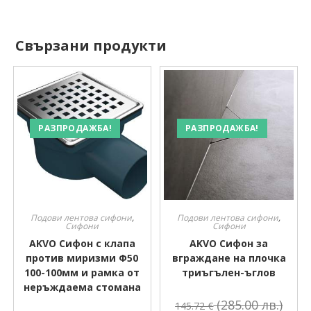
Свързани продукти
РАЗПРОДАЖБА!
РАЗПРОДАЖБА!
Подови лентова сифони
,
Подови лентова сифони
,
Сифони
Сифони
AKVO Сифон с клапа
AKVO Сифон за
против миризми Ф50
вграждане на плочка
100-100мм и рамка от
триъгълен-ъглов
неръждаема стомана
(285.00 лв.)
145.72
€