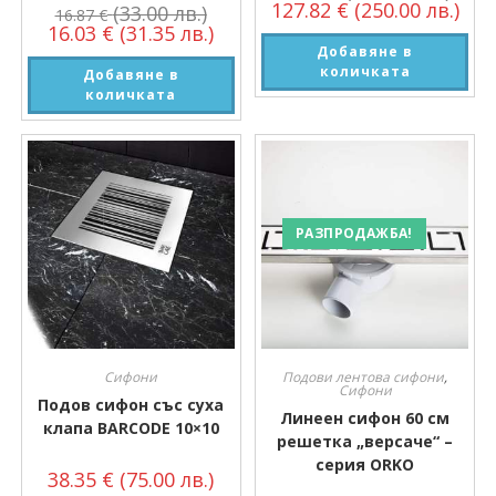
127.82
€
(250.00 лв.)
(33.00 лв.)
16.87
€
16.03
€
(31.35 лв.)
Добавяне в
количката
Добавяне в
количката
РАЗПРОДАЖБА!
Сифони
Подови лентова сифони
,
Сифони
Подов сифон със суха
Линеен сифон 60 см
клапа BARCODE 10×10
решетка „версаче“ –
серия ORKO
38.35
€
(75.00 лв.)