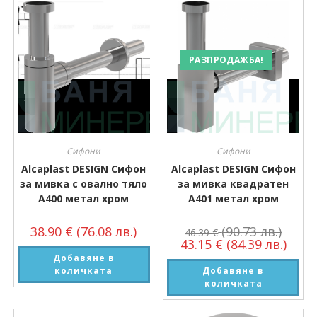
РАЗПРОДАЖБА!
Сифони
Сифони
Alcaplast DESIGN Сифон
Alcaplast DESIGN Сифон
за мивка с овално тяло
за мивка квадратен
A400 метал хром
A401 метал хром
38.90
€
(76.08 лв.)
(90.73 лв.)
46.39
€
43.15
€
(84.39 лв.)
Добавяне в
количката
Добавяне в
количката