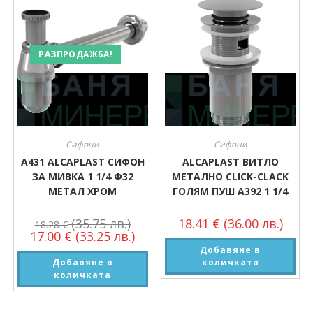
РАЗПРОДАЖБА!
Сифони
Сифони
А431 ALCAPLAST СИФОН
ALCAPLAST ВИТЛО
ЗА МИВКА 1 1/4 Ф32
МЕТАЛНО CLICK-CLACK
МЕТАЛ ХРОМ
ГОЛЯМ ПУШ A392 1 1/4
(35.75 лв.)
18.41
€
(36.00 лв.)
18.28
€
17.00
€
(33.25 лв.)
Добавяне в
Добавяне в
количката
количката