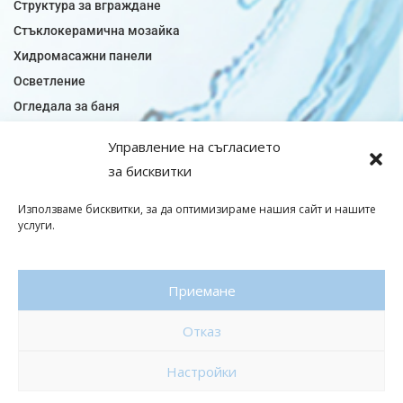
Структура за вграждане
Стъклокерамична мозайка
Хидромасажни панели
Осветление
Огледала за баня
Плочки за баня
Управление на съгласието
Плочки за кухня
за бисквитки
Плочки модели
Подови лентова сифони
Използваме бисквитки, за да оптимизираме нашия сайт и нашите
услуги.
Подови плочки
Санитарен фаянс
Приемане
© Copyright 2026|baniaminerva
Отказ
Политика за поверителност
|
Общи условия
Изработка на онлайн магазин
–
WebsiteBuilderBG
Настройки