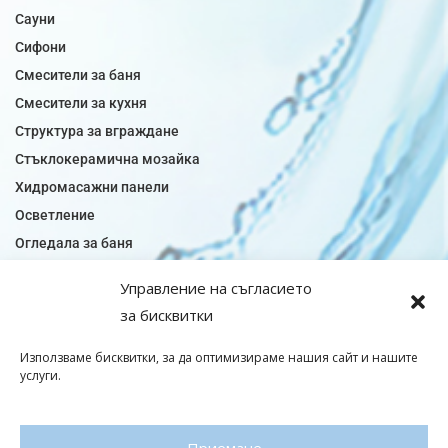
Сауни
Сифони
Смесители за баня
Смесители за кухня
Структура за вграждане
Стъклокерамична мозайка
Хидромасажни панели
Осветление
Огледала за баня
Плочки за баня
Управление на съгласието
Плочки за кухня
за бисквитки
Плочки модели
Подови лентова сифони
Използваме бисквитки, за да оптимизираме нашия сайт и нашите
услуги.
Подови плочки
Санитарен фаянс
Приемане