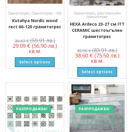
Гранитогрес
,
Гранитогрес - XXL
Гранитогрес
,
Шестоъгълен
гранитогрес
Kutahya Nordic wood
HEXA Ardeco 23-27 см ITT
rect 60-120 гранитогрес
CERAMIC шестоъгълен
гранитогрес
(59.91 лв.)
30.63
€
29.09
€
(56.90 лв.)
(83.91 лв.)
кв.м.
42.90
€
38.60
€
(75.50 лв.)
кв.м.
Select options
Select options
РАЗПРОДАЖБА!
РАЗПРОДАЖБА!