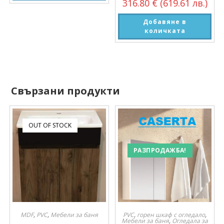
316.80
€
(619.61 лв.)
Добавяне в
количката
Свързани продукти
OUT OF STOCK
РАЗПРОДАЖБА!
MDF
,
PVC
,
Мебели за баня
PVC
,
горен шкаф с огледало
,
Мебели за баня
,
Огледала за