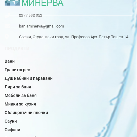
0877 993 953
baniaminerva@gmail.com
София, Студентски град, ул. Професор Арх. Петър Ташев 1А
ПРОДУКТИ
Вани
Гранитогрес
Душ кабини и паравани
Лири за баня
Мебели за баня
Мивки за кухня
Облицовъчни плочки
Сауни
Сифони