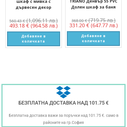
TRIANO Денвър 55 PVC
шкаф с мивка с
Долен шкаф за баня
дървесен декор
(719.75 лв.)
(1,096.11 лв.)
368.00
€
560.43
€
331.20
€
(647.77 лв.)
493.18
€
(964.58 лв.)
Добавяне в
Добавяне в
количката
количката
БЕЗПЛАТНА ДОСТАВКА НАД 101.75 €
Безплатна доставка важи за поръчки над 101.75 €. само в
районите на гр.София