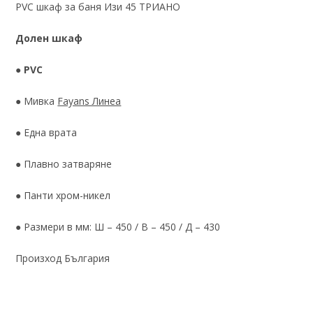
PVC шкаф за баня Изи 45 ТРИАНО
Долен шкаф
●
PVC
● Мивка
Fayans Линеа
● Една врата
● Плавно затваряне
● Панти хром-никел
● Размери в мм: Ш – 450 / В – 450 / Д – 430
Произход България