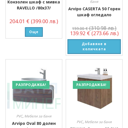
Конзолен шкаф с мивка
баня
RAVELLO /80х37/
Arvipo CASERTA 50 Горен
шкаф огледало
204.01
€
(399.00 лв.)
(310.98 лв.)
159.00
€
Още
139.92
€
(273.66 лв.)
Добавяне в
количката
РАЗПРОДАЖБА!
РАЗПРОДАЖБА!
PVC
,
Мебели за баня
PVC
,
Мебели за баня
Arvipo Oval 80 долен