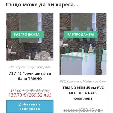
Също може да ви хареса…
РАЗПРОДАЖБА!
РАЗПРОДАЖБА!
PVC
,
горен шкаф с огледало
ИЗИ 45 Горен шкаф за
баня TRIANO
PVC
,
Комплект
,
Мебели за баня
TRIANO ИЗИ 45 см PVC
(299.24 лв.)
153.00
€
МЕБЕЛ ЗА БАНЯ
137.70
€
(269.32 лв.)
комплект
Добавяне в
количката
(688.45 лв.)
352.00
€