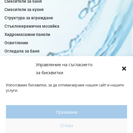
Смесители за баня
Смесители за кухня
Структура за вграждане
Стъклокерамична мозайка
Хидромасажни панели
Осветление
Огледала за баня
Плочки за баня
Управление на съгласието
Плочки за кухня
за бисквитки
Плочки модели
Подови лентова сифони
Използваме бисквитки, за да оптимизираме нашия сайт и нашите
услуги.
Подови плочки
Санитарен фаянс
Приемане
© Copyright 2026|baniaminerva
Отказ
Политика за поверителност
|
Общи условия