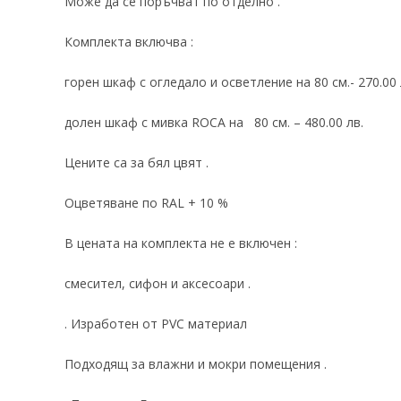
Може да се поръчват по отделно .
Комплекта включва :
горен шкаф с огледало и осветление на 80 см.- 270.00 
долен шкаф с мивка ROCA на 80 см. – 480.00 лв.
Цените са за бял цвят .
Оцветяване по RAL + 10 %
В цената на комплекта не е включен :
смесител, сифон и аксесоари .
. Изработен от PVC материал
Подходящ за влажни и мокри помещения .