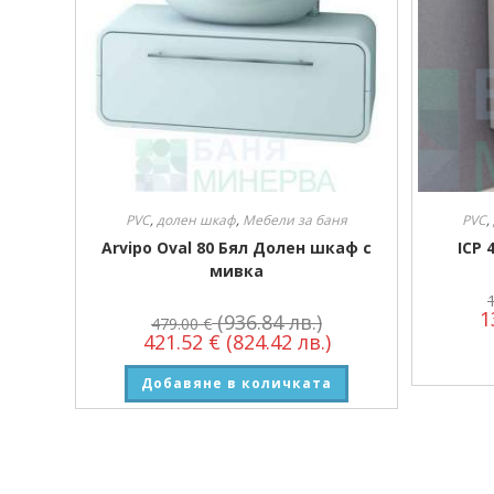
PVC
,
долен шкаф
,
Мебели за баня
PVC
,
Arvipo Oval 80 Бял Долен шкаф с
ICP 
мивка
1
(936.84 лв.)
479.00
€
421.52
€
(824.42 лв.)
Добавяне в количката