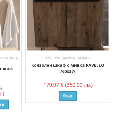
и за баня
,
MDF
,
PVC
,
Мебели за баня
Конзолен шкаф с мивка RAVELLO
н шкаф
/60х37/
179.97
€
(352.00 лв.)
)
.)
Още
та