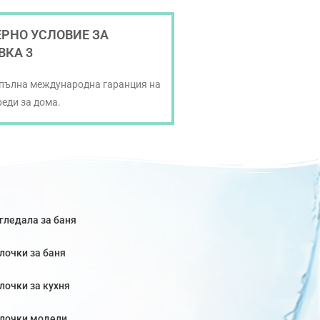
РНО УСЛОВИЕ ЗА
ВКА 3
 пълна международна гаранция на
реди за дома.
гледала за баня
лочки за баня
лочки за кухня
лочки модели