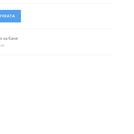
ИЧКАТА
л за баня
ня