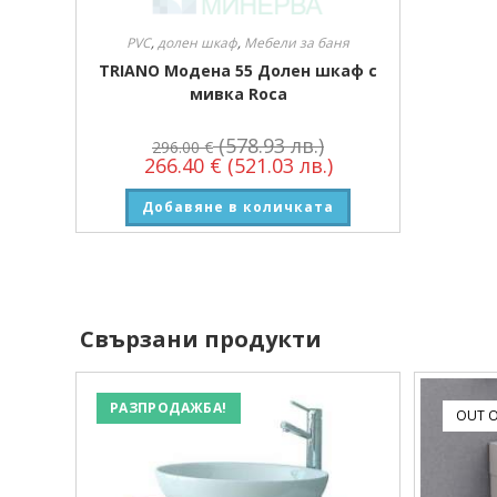
PVC
,
долен шкаф
,
Мебели за баня
TRIANO Модена 55 Долен шкаф с
мивка Roca
(578.93 лв.)
296.00
€
266.40
€
(521.03 лв.)
Добавяне в количката
Свързани продукти
РАЗПРОДАЖБА!
OUT O