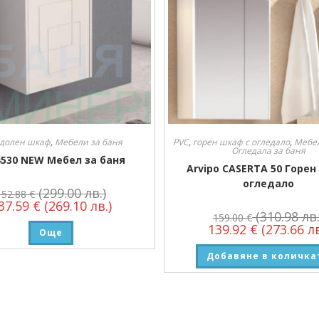
долен шкаф
,
Мебели за баня
PVC
,
горен шкаф с огледало
,
Мебел
Огледала за баня
4530 NEW Мебел за баня
Arvipo CASERTA 50 Горе
огледало
(299.00 лв.)
152.88
€
37.59
€
(269.10 лв.)
(310.98 лв.
159.00
€
139.92
€
(273.66 лв
Още
Добавяне в количка