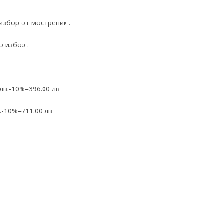
избор от мостреник .
о избор .
 лв.-10%=396.00 лв
.-10%=711.00 лв