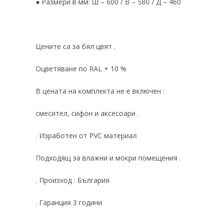
● Размери в мм: Ш – 600 / В – 580 / Д – 460
Цените са за бял цвят .
Оцветяване по RAL + 10 %
В цената на комплекта не е включен :
смесител, сифон и аксесоари .
. Изработен от PVC материал
Подходящ за влажни и мокри помещения .
. Произход : България
. Гаранция 3 години