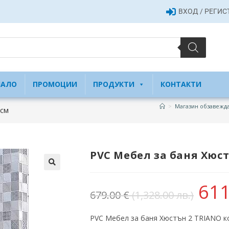
ВХОД / РЕГИ
ЧАЛО
ПРОМОЦИИ
ПРОДУКТИ
КОНТАКТИ
>
Магазин обзавежда
 см
PVC Мебел за баня Хюст
61
679.00
€
(1,328.00 лв.)
PVC Мебел за баня Хюстън 2 TRIANO к