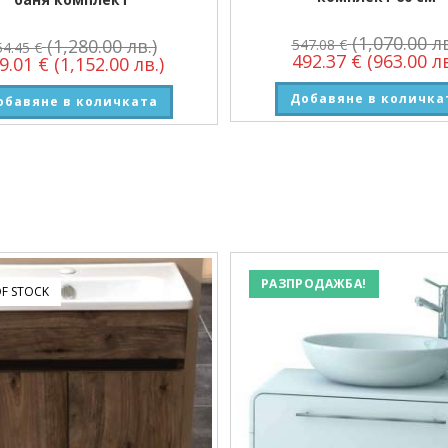
(1,070.00 лв
(1,280.00 лв.)
547.08
€
54.45
€
492.37
€
(963.00 лв
9.01
€
(1,152.00 лв.)
Добавяне в количка
обавяне в количката
РАЗПРОДАЖБА!
F STOCK