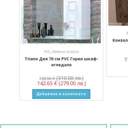
Конзол
PVC
,
Мебели за баня
Triano Дея 70 см PVC Горен шкаф-
1
огледало
(310.00 лв.)
158.50
€
142.65
€
(279.00 лв.)
Добавяне в количката