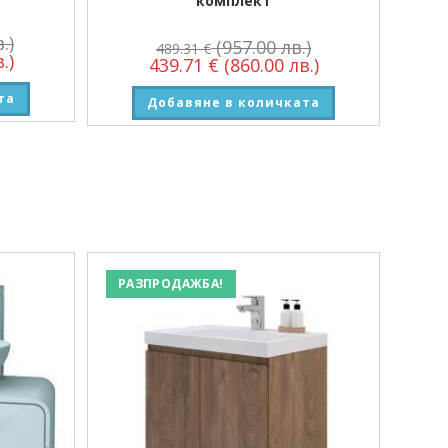
комплект
.)
(957.00 лв.)
489.31
€
.)
439.71
€
(860.00 лв.)
та
Добавяне в количката
РАЗПРОДАЖБА!