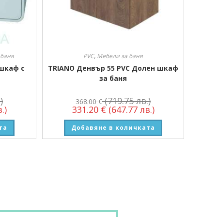
 баня
PVC
,
Мебели за баня
 шкаф с
TRIANO Денвър 55 PVC Долен шкаф
за баня
)
(719.75 лв.)
368.00
€
.)
331.20
€
(647.77 лв.)
та
Добавяне в количката