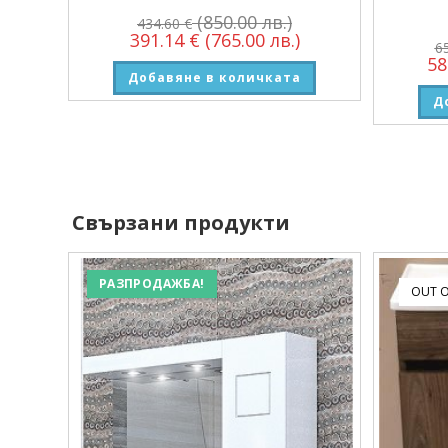
(850.00 лв.)
434.60
€
391.14
€
(765.00 лв.)
6
58
Добавяне в количката
Д
Свързани продукти
РАЗПРОДАЖБА!
OUT O