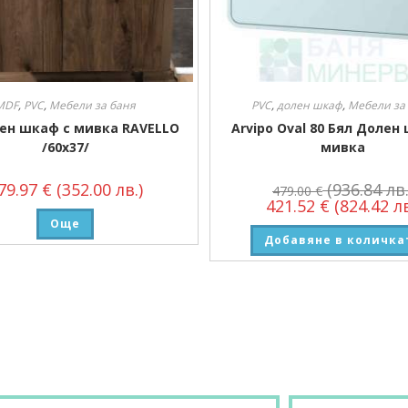
MDF
,
PVC
,
Мебели за баня
PVC
,
долен шкаф
,
Мебели за
ен шкаф с мивка RAVELLO
Arvipo Oval 80 Бял Долен
/60х37/
мивка
79.97
€
(352.00 лв.)
(936.84 лв.
479.00
€
421.52
€
(824.42 лв
Още
Добавяне в количка