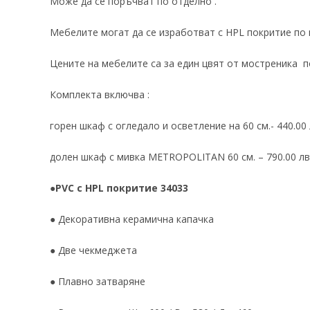
Може да се поръчват по отделно .
Мебелите могат да се изработват с HPL покритие по 
Цените на мебелите са за един цвят от мостреника п
Комплекта включва :
горен шкаф с огледало и осветление на 60 см.- 440.00
долен шкаф с мивка METROPOLITAN 60 см. – 790.00 лв
●
PVC с HPL покритие 34033
● Декоративна керамична капачка
● Две чекмеджета
● Плавно затваряне