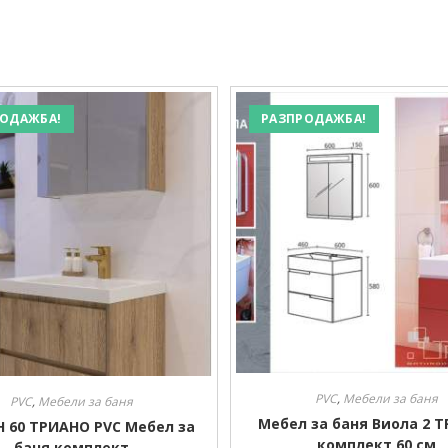
ОДАЖБА!
РАЗПРОДАЖБА!
PVC
,
Мебели за баня
PVC
,
Мебели за баня
Мебел за баня Виола 2 
 60 ТРИАНО PVC Mебел за
комплект 60 см
баня комплект