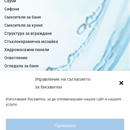
Сауни
Сифони
Смесители за баня
Смесители за кухня
Структура за вграждане
Стъклокерамична мозайка
Хидромасажни панели
Осветление
Огледала за баня
Плочки за баня
Управление на съгласието
Плочки за кухня
за бисквитки
Плочки модели
Подови лентова сифони
Използваме бисквитки, за да оптимизираме нашия сайт и нашите
услуги.
Подови плочки
Санитарен фаянс
Приемане