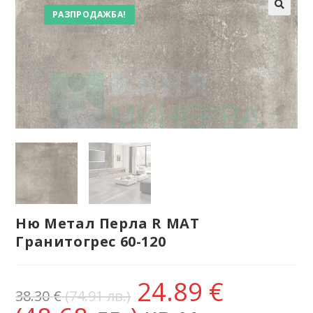
РАЗПРОДАЖБА!
Ню Метал Перла R МАТ
Гранитогрес 60-120
24.89
€
38.30
€
(74.91 лв.)