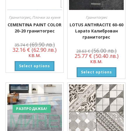
Гранитогрес
,
Плочки за кухня
Гранитогрес
CEMENTINA PAINT COLOR
LOTUS ANTHRACITE 60-60
20-20 гранитогрес
Lapato Калиброван
гранитогрес
(69.90 лв.)
35.74
€
32.16
€
(62.90 лв.)
(56.00 лв.)
28.63
€
кв.м.
25.77
€
(50.40 лв.)
кв.м.
Select options
Select options
РАЗПРОДАЖБА!