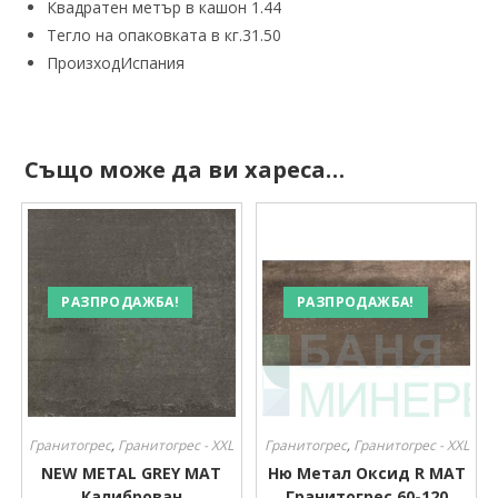
Квадратен метър в кашон
1.44
Тегло на опаковката в кг.
31.50
Произход
Испания
Също може да ви хареса…
РАЗПРОДАЖБА!
РАЗПРОДАЖБА!
Гранитогрес
,
Гранитогрес - XXL
Гранитогрес
,
Гранитогрес - XXL
NEW METAL GREY MAT
Ню Метал Оксид R МАТ
Калиброван
Гранитогрес 60-120