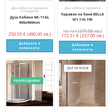
Душ кабини и паравани
,
Душ кабини и паравани
Стандартни
Параван за баня BELLA
Душ Кабина NE-1142,
W1 110-195
900x900mm
(375.00 лв.)
191.73
€
250.53
€
(490.00 лв.)
172.31
€
(337.00 лв.)
Добавяне в
Добавяне в
количката
количката
OUT OF STOCK
РАЗПРОДАЖБА!