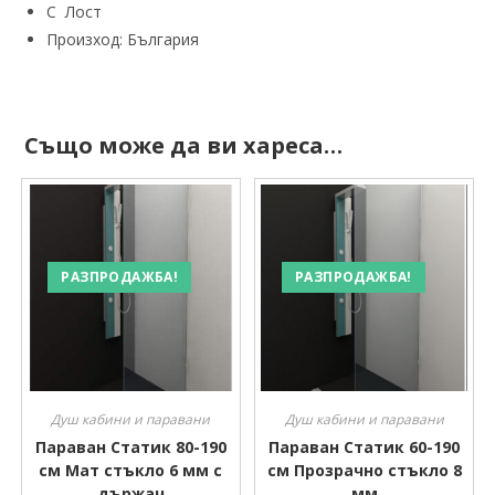
С Лост
Произход: България
Също може да ви хареса…
РАЗПРОДАЖБА!
РАЗПРОДАЖБА!
Душ кабини и паравани
Душ кабини и паравани
Параван Статик 80-190
Параван Статик 60-190
см Мат стъкло 6 мм с
см Прозрачно стъкло 8
държач
мм