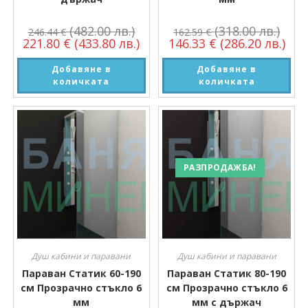
(482.00 лв.)
(318.00 лв.)
246.44
€
162.59
€
221.80
€
(433.80 лв.)
146.33
€
(286.20 лв.)
Добавяне в
Добавяне в
количката
количката
РАЗПРОДАЖБА!
Душ кабини и паравани
Душ кабини и паравани
Параван Статик 60-190
Параван Статик 80-190
см Прозрачно стъкло 6
см Прозрачно стъкло 6
мм
мм с държач