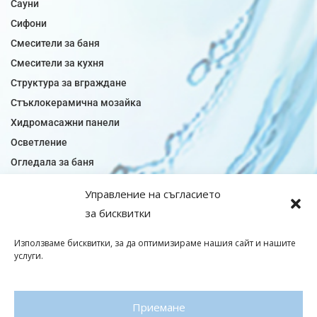
Сауни
Сифони
Смесители за баня
Смесители за кухня
Структура за вграждане
Стъклокерамична мозайка
Хидромасажни панели
Осветление
Огледала за баня
Плочки за баня
Управление на съгласието
Плочки за кухня
за бисквитки
Плочки модели
Подови лентова сифони
Използваме бисквитки, за да оптимизираме нашия сайт и нашите
услуги.
Подови плочки
Санитарен фаянс
Приемане