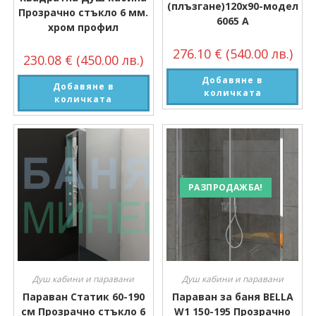
(плъзгане)120х90-модел
Прозрачно стъкло 6 мм.
6065 А
хром профил
276.10
€
(540.00 лв.)
230.08
€
(450.00 лв.)
Добавяне в
Добавяне в
количката
количката
РАЗПРОДАЖБА!
Душ кабини и паравани
Душ кабини и паравани
Параван Статик 60-190
Параван за баня BELLA
см Прозрачно стъкло 6
W1 150-195 Прозрачно