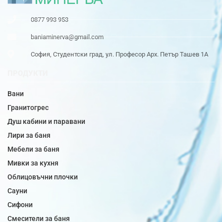
0877 993 953
baniaminerva@gmail.com
София, Студентски град, ул. Професор Арх. Петър Ташев 1А
ПРОДУКТИ
Вани
Гранитогрес
Душ кабини и паравани
Лири за баня
Мебели за баня
Мивки за кухня
Облицовъчни плочки
Сауни
Сифони
Смесители за баня