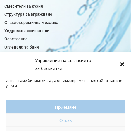
Смесители за кухня
Структура за вграждане
Стъклокерамична мозайка
Хидромасажни панели
Осветление
Огледала за баня
Плочки за баня
Управление на съгласието
Плочки за кухня
за бисквитки
Плочки модели
Подови лентова сифони
Използваме бисквитки, за да оптимизираме нашия сайт и нашите
услуги.
Подови плочки
Санитарен фаянс
Приемане
© Copyright 2026|baniaminerva
Отказ
Политика за поверителност
|
Общи условия
Изработка на онлайн магазин
–
WebsiteBuilderBG