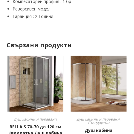
Компесаторен профил : 1 бр
Реверсивен модел
Гаранция : 2 Години
Свързани продукти
Душ кабини и паравани
Душ кабини и паравани
,
Стандартни
BELLA S 70-70 до 120 см
Душ кабина
Квадратна Душ кабина