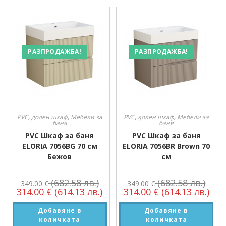
РАЗПРОДАЖБА!
РАЗПРОДАЖБА!
PVC
,
долен шкаф
,
Мебели за
PVC
,
долен шкаф
,
Мебели за
баня
баня
PVC Шкаф за баня
PVC Шкаф за баня
ELORIA 7056BG 70 см
ELORIA 7056BR Brown 70
Бежов
см
(682.58 лв.)
(682.58 лв.)
349.00
€
349.00
€
314.00
€
(614.13 лв.)
314.00
€
(614.13 лв.)
Добавяне в
Добавяне в
количката
количката