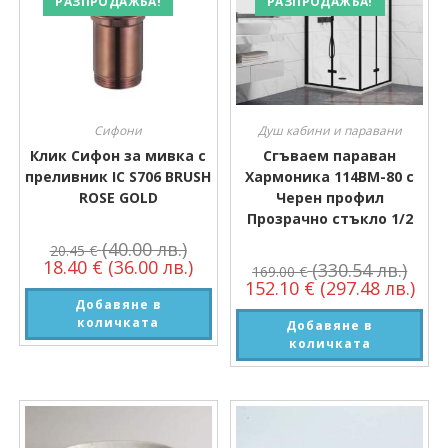
РАЗПРОДАЖБА!
РАЗПРОДАЖБА!
Сифони
Душ кабини и паравани
Клик Сифон за мивка с
Сгъваем параван
преливник IC S706 BRUSH
Хармоника 114BM-80 с
ROSE GOLD
Черен профил
Прозрачно стъкло 1/2
(40.00 лв.)
20.45
€
18.40
€
(36.00 лв.)
(330.54 лв.)
169.00
€
152.10
€
(297.48 лв.)
Добавяне в
количката
Добавяне в
количката