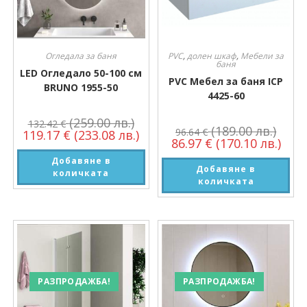
Огледала за баня
PVC
,
долен шкаф
,
Мебели за
баня
LED Огледало 50-100 см
PVC Мебел за баня ICP
BRUNO 1955-50
4425-60
(259.00 лв.)
132.42
€
(189.00 лв.)
96.64
€
119.17
€
(233.08 лв.)
86.97
€
(170.10 лв.)
Добавяне в
Добавяне в
количката
количката
РАЗПРОДАЖБА!
РАЗПРОДАЖБА!