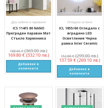
Душ кабини и паравани
Огледала за баня
ICS 114FS 80 NANO
ICL 1855/60 Огледало с
Преграден параван Мат
вградено LED
Стъкло Хармоника
Осветление Черна
рамка Inter Ceramic
(369.00 лв.)
188.66
€
169.80
€
(332.10 лв.)
(299.00 лв.)
152.88
€
137.59
€
(269.10 лв.)
Добавяне в
количката
Добавяне в
количката