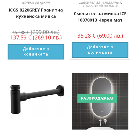
Мивки за кухня
смесител за умивалник
,
Смесители за баня
ICGS 8220GREY Гранитна
Смесител за мивка ICF
кухненска мивка
1007001B Черен мат
(299.00 лв.)
152.88
€
35.28
€
(69.00 лв.)
137.59
€
(269.10 лв.)
Добавяне в
Добавяне в
количката
количката
РАЗПРОДАЖБА!