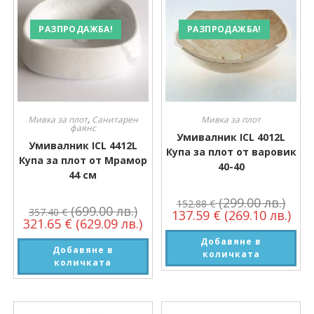
РАЗПРОДАЖБА!
РАЗПРОДАЖБА!
Мивка за плот
,
Санитарен
Мивка за плот
фаянс
Умивалник ICL 4012L
Умивалник ICL 4412L
Купа за плот от варовик
Купа за плот от Мрамор
40-40
44 см
(299.00 лв.)
152.88
€
(699.00 лв.)
357.40
€
137.59
€
(269.10 лв.)
321.65
€
(629.09 лв.)
Добавяне в
Добавяне в
количката
количката