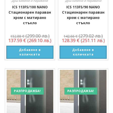
Душ кабини и паравани
Душ кабини и паравани
ICS 113FS/100 NANO
ICS 113FS/90 NANO
Стационарен параван
Стационарен параван
хром с матирано
хром с матирано
стъкло
стъкло
(299.00 лв.)
(279.02 лв.)
152.88
€
142.66
€
137.59
€
(269.10 лв.)
128.39
€
(251.11 лв.)
Добавяне в
Добавяне в
количката
количката
РАЗПРОДАЖБА!
РАЗПРОДАЖБА!