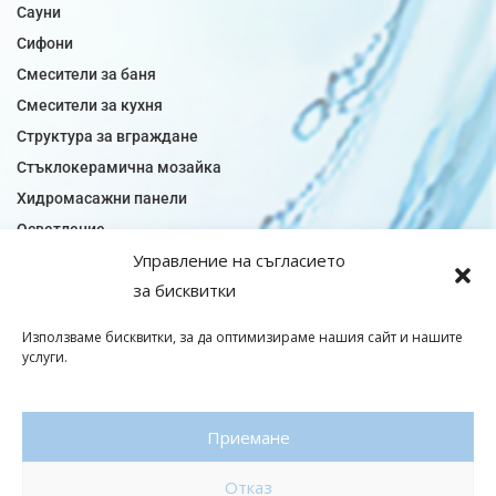
Сауни
Сифони
Смесители за баня
Смесители за кухня
Структура за вграждане
Стъклокерамична мозайка
Хидромасажни панели
Осветление
Управление на съгласието
Огледала за баня
за бисквитки
Плочки за баня
Плочки за кухня
Използваме бисквитки, за да оптимизираме нашия сайт и нашите
Плочки модели
услуги.
Подови лентова сифони
Подови плочки
Приемане
Санитарен фаянс
Отказ