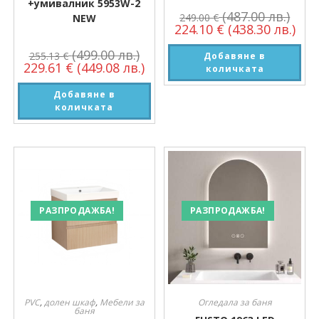
+умивалник 5953W-2
(487.00 лв.)
249.00
€
NEW
224.10
€
(438.30 лв.)
(499.00 лв.)
255.13
€
Добавяне в
229.61
€
(449.08 лв.)
количката
Добавяне в
количката
РАЗПРОДАЖБА!
РАЗПРОДАЖБА!
PVC
,
долен шкаф
,
Мебели за
Огледала за баня
баня