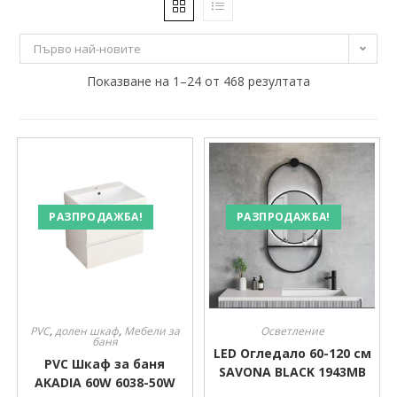
6 €
2 761 €
Първо най-новите
6
Показване на 1–24 от 468 резултата
695
1 384
2 072
2 761
Размер
Размер
РАЗПРОДАЖБА!
РАЗПРОДАЖБА!
PVC
,
долен шкаф
,
Мебели за
Осветление
баня
LED Огледало 60-120 см
PVC Шкаф за баня
SAVONA BLACK 1943MB
AKADIA 60W 6038-50W