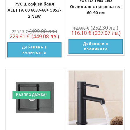
FUSTO 1963 LED
PVC Шкаф за баня
Огледало с нагревател
ALETTA 60 6037-60+ 5953-
60-90 см
2 NEW
(252.30 лв.)
129.00
€
(499.00 лв.)
255.13
€
116.10
€
(227.07 лв.)
229.61
€
(449.08 лв.)
Добавяне в
Добавяне в
количката
количката
РАЗПРОДАЖБА!