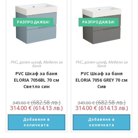
РАЗПРОДАЖБА!
РАЗПРОДАЖБА!
PVC
,
долен шкаф
,
Мебели за
PVC
,
долен шкаф
,
Мебели за
баня
баня
PVC Шкаф за баня
PVC Шкаф за баня
ELORIA 7056BL 70 см
ELORIA 7056 GREY 70 см
Светло син
Сив
(682.58 лв.)
(682.58 лв.)
349.00
€
349.00
€
314.00
€
(614.13 лв.)
314.00
€
(614.13 лв.)
Добавяне в
Добавяне в
количката
количката