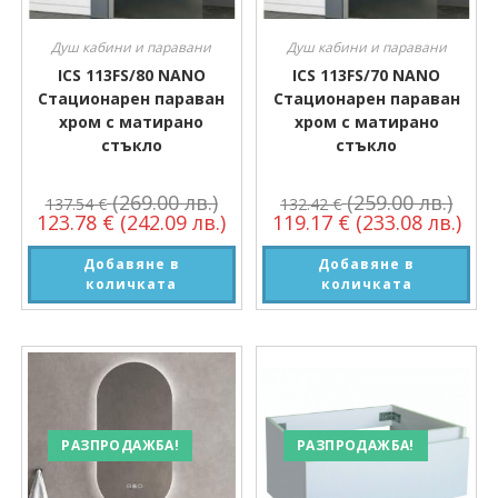
Душ кабини и паравани
Душ кабини и паравани
ICS 113FS/80 NANO
ICS 113FS/70 NANO
Стационарен параван
Стационарен параван
хром с матирано
хром с матирано
стъкло
стъкло
(269.00 лв.)
(259.00 лв.)
137.54
€
132.42
€
123.78
€
(242.09 лв.)
119.17
€
(233.08 лв.)
Добавяне в
Добавяне в
количката
количката
РАЗПРОДАЖБА!
РАЗПРОДАЖБА!