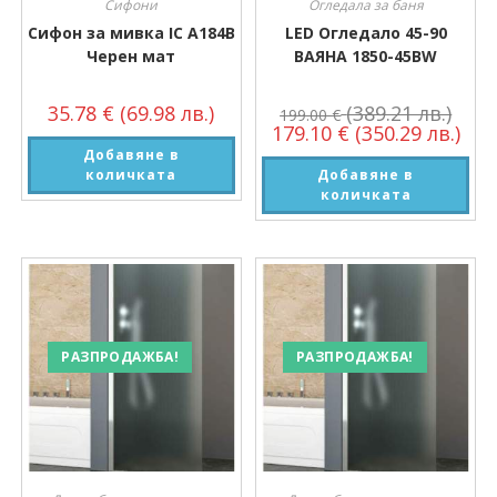
Сифони
Огледала за баня
Сифон за мивка IC A184B
LED Огледало 45-90
Черен мат
ВАЯНА 1850-45ВW
35.78
€
(69.98 лв.)
(389.21 лв.)
199.00
€
179.10
€
(350.29 лв.)
Добавяне в
количката
Добавяне в
количката
РАЗПРОДАЖБА!
РАЗПРОДАЖБА!