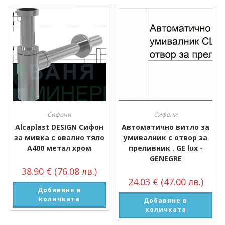
Сифони
Сифони
Alcaplast DESIGN Сифон
Автоматично витло за
за мивка с овално тяло
умивалник с отвор за
A400 метал хром
преливник . GE lux -
GENEGRE
38.90
€
(76.08 лв.)
24.03
€
(47.00 лв.)
Добавяне в
количката
Добавяне в
количката