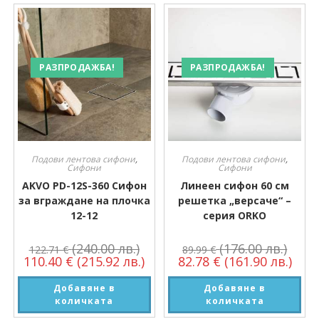
РАЗПРОДАЖБА!
РАЗПРОДАЖБА!
Подови лентова сифони
,
Подови лентова сифони
,
Сифони
Сифони
AKVO PD-12S-360 Сифон
Линеен сифон 60 см
за вграждане на плочка
решетка „версаче“ –
12-12
серия ORKO
(240.00 лв.)
(176.00 лв.)
122.71
€
89.99
€
110.40
€
(215.92 лв.)
82.78
€
(161.90 лв.)
Добавяне в
Добавяне в
количката
количката