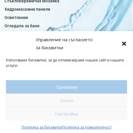
Стъклокерамична мозайка
Хидромасажни панели
Осветление
Огледала за баня
Плочки за баня
Управление на съгласието
Плочки за кухня
за бисквитки
Плочки модели
Подови лентова сифони
Използваме бисквитки, за да оптимизираме нашия сайт и нашите
услуги.
Подови плочки
Санитарен фаянс
Приемане
© Copyright 2026|baniaminerva
Отказ
Политика за поверителност
|
Общи условия
Изработка на онлайн магазин
–
WebsiteBuilderBG
Настройки
Политика за бисквитки
Политика за поверителност