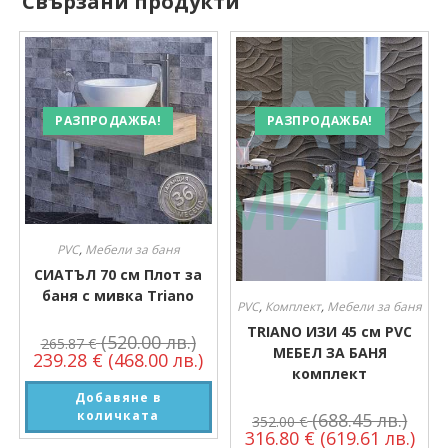
Свързани продукти
РАЗПРОДАЖБА!
РАЗПРОДАЖБА!
PVC
,
Мебели за баня
СИАТЪЛ 70 см Плот за
баня с мивка Triano
PVC
,
Комплект
,
Мебели за баня
TRIANO ИЗИ 45 см PVC
(520.00 лв.)
265.87
€
МЕБЕЛ ЗА БАНЯ
239.28
€
(468.00 лв.)
комплект
Добавяне в
количката
(688.45 лв.)
352.00
€
316.80
€
(619.61 лв.)