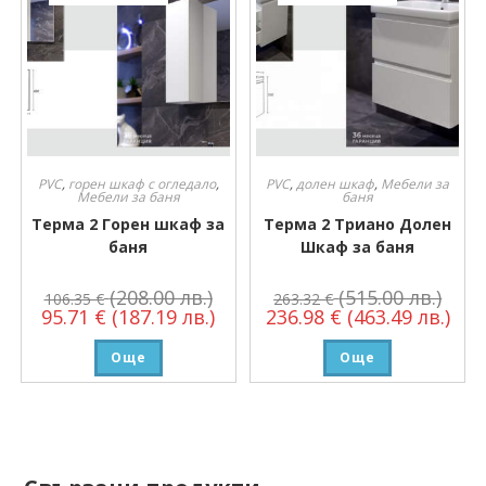
PVC
,
горен шкаф с огледало
,
PVC
,
долен шкаф
,
Мебели за
Мебели за баня
баня
Терма 2 Горен шкаф за
Терма 2 Триано Долен
баня
Шкаф за баня
(208.00 лв.)
(515.00 лв.)
106.35
€
263.32
€
95.71
€
(187.19 лв.)
236.98
€
(463.49 лв.)
Още
Още