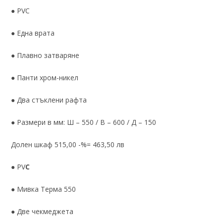
● PVC
● Една врата
● Плавно затваряне
● Панти хром-никел
● Два стъклени рафта
● Размери в мм: Ш – 550 / В – 600 / Д – 150
Долен шкаф 515,00 -%= 463,50 лв
● PV
C
● Мивка Терма 550
● Две чекмеджета