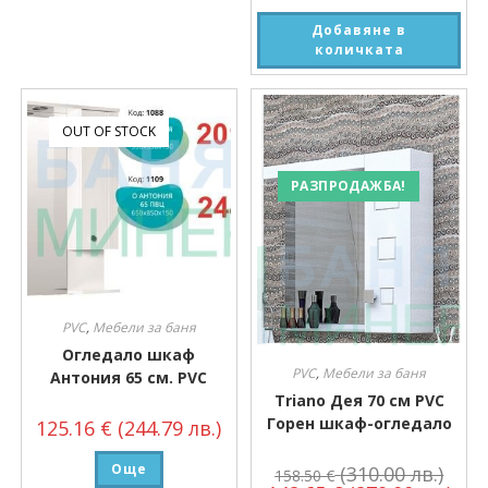
Добавяне в
количката
OUT OF STOCK
РАЗПРОДАЖБА!
PVC
,
Мебели за баня
Огледало шкаф
PVC
,
Мебели за баня
Антония 65 см. PVC
Triano Дея 70 см PVC
Горен шкаф-огледало
125.16
€
(244.79 лв.)
Още
(310.00 лв.)
158.50
€