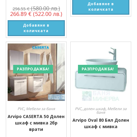
Добавяне в
(580.00 лв.)
296.55
€
количката
266.89
€
(522.00 лв.)
Добавяне в
количката
РАЗПРОДАЖБА!
РАЗПРОДАЖБА!
PVC
,
Мебели за баня
PVC
,
долен шкаф
,
Мебели за
баня
Arvipo CASERTA 50 Долен
Arvipo Oval 80 Бял Долен
шкаф с мивка 2бр
шкаф с мивка
врати