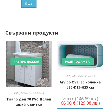
Още
Свързани продукти
РАЗПРОДАЖБА!
РАЗПРОДАЖБА!
PVC
,
Мебели за баня
Arvipo Oval 35 колонка
L35-D15-H25 см
PVC
,
Мебели за баня
(146.69 лв.)
75.00
€
Triano Дея 70 PVC Долен
66.00
€
(129.08 лв.)
шкаф с мивка