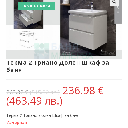
РАЗПРОДАЖБА!
Терма 2 Триано Долен Шкаф за
баня
236.98
€
263.32
€
(515.00 лв.)
(463.49 лв.)
Терма 2 Триано Долен Шкаф за баня
Изчерпан