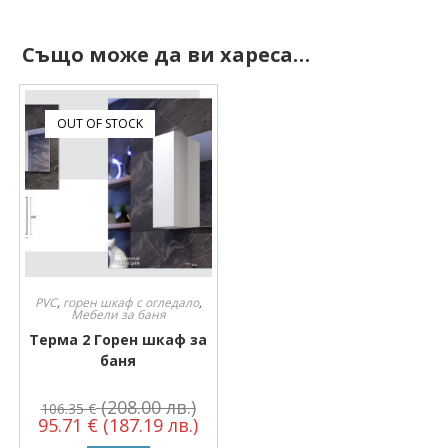
Също може да ви хареса…
OUT OF STOCK
PVC
,
горен шкаф с огледало
,
Мебели за баня
Терма 2 Горен шкаф за
баня
(208.00 лв.)
106.35
€
95.71
€
(187.19 лв.)