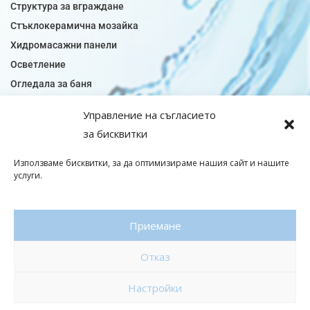
Структура за вграждане
Стъклокерамична мозайка
Хидромасажни панели
Осветление
Огледала за баня
Плочки за баня
Управление на съгласието
Плочки за кухня
за бисквитки
Плочки модели
Подови лентова сифони
Използваме бисквитки, за да оптимизираме нашия сайт и нашите
услуги.
Подови плочки
Санитарен фаянс
Приемане
© Copyright 2026|baniaminerva
Отказ
Политика за поверителност
|
Общи условия
Изработка на онлайн магазин
–
WebsiteBuilderBG
Настройки