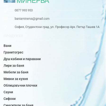
0877 993 953
baniaminerva@gmail.com
София, Студентски град, ул. Професор Арх. Петър Ташев 1А
ПРОДУКТИ
Вани
Гранитогрес
Душ кабини и паравани
Лири за баня
Мебели за баня
Мивки за кухня
Облицовъчни плочки
Сауни
Сифони
Смесители за баня