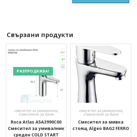
Свързани продукти
РАЗПРОДАЖБА!
смесител за умивалник
,
смесител за умивалник
,
Смесители за баня
Смесители за баня
Roca Atlas A5A3990C00
Смесител за мивка
Смесител за умивалник
стоящ Algeo BAG2 FERRO
среден COLD START