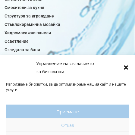
Смесители за кухня
Структура за вграждане
Стъклокерамична мозайка
Хидромасажни панели
Осветление
Огледала за баня
Плочки за баня
Управление на съгласието
Плочки за кухня
за бисквитки
Плочки модели
Подови лентова сифони
Използваме бисквитки, за да оптимизираме нашия сайт и нашите
услуги.
Подови плочки
Санитарен фаянс
Приемане
© Copyright 2026|baniaminerva
Отказ
Политика за поверителност
|
Общи условия