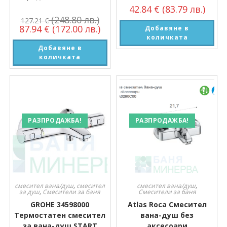
42.84
€
(83.79 лв.)
(248.80 лв.)
127.21
€
87.94
€
(172.00 лв.)
Добавяне в
количката
Добавяне в
количката
РАЗПРОДАЖБА!
РАЗПРОДАЖБА!
смесител вана/душ
,
смесител
смесител вана/душ
,
за душ
,
Смесители за баня
Смесители за баня
GROHE 34598000
Atlas Roca Смесител
Термостатен смесител
вана-душ без
за вана-душ START
аксесоари