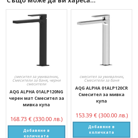
Също може да ви хареса…
смесител за умивалник
,
смесител за умивалник
,
Смесители за баня
,
черни
Смесители за баня
смесители
AQG ALPHA 01ALP120CR
AQG ALPHA 01ALP120NG
Смесител за мивка
черен мат Смесител за
купа
мивка купа
153.39
€
(300.00 лв.)
168.73
€
(330.00 лв.)
Добавяне в
Добавяне в
количката
количката