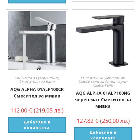
смесител за умивалник
,
смесител за умивалник
,
Смесители за баня
Смесители за баня
,
черни
смесители
AQG ALPHA 01ALP100CR
AQG ALPHA 01ALP100NG
Смесител за мивка
черен мат Смесител за
мивка
112.00
€
(219.05 лв.)
127.82
€
(250.00 лв.)
Добавяне в
количката
Добавяне в
количката