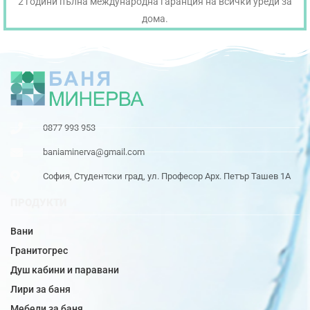
2 години пълна международна гаранция на всички уреди за
дома.
0877 993 953
baniaminerva@gmail.com
София, Студентски град, ул. Професор Арх. Петър Ташев 1А
ПРОДУКТИ
Вани
Гранитогрес
Душ кабини и паравани
Лири за баня
Мебели за баня