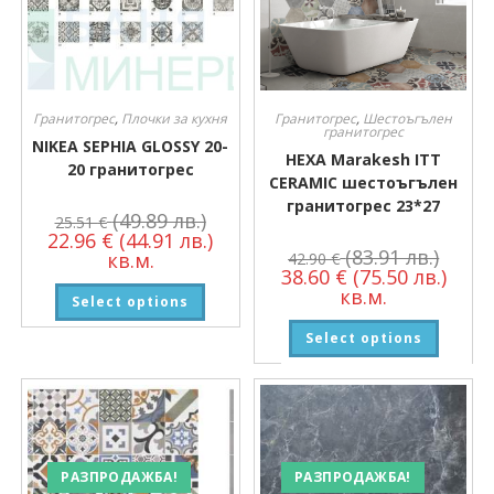
Гранитогрес
,
Плочки за кухня
Гранитогрес
,
Шестоъгълен
гранитогрес
NIKEA SEPHIA GLOSSY 20-
HEXA Marakesh ITT
20 гранитогрес
CERAMIC шестоъгълен
гранитогрес 23*27
(49.89 лв.)
25.51
€
22.96
€
(44.91 лв.)
(83.91 лв.)
кв.м.
42.90
€
38.60
€
(75.50 лв.)
кв.м.
Select options
Select options
РАЗПРОДАЖБА!
РАЗПРОДАЖБА!