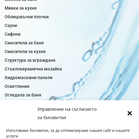
Мивки за кухня
Облицовъчни плочки
Сауни
Сифони
Смесители за баня
Смесители за кухня
Структура за вграждане
Стъклокерамична мозайка
Хидромасажни панели
Осветление
Огледала за баня
Плочки за баня
Управление на съгласието
Плочки за кухня
за бисквитки
Плочки модели
Подови лентова сифони
Използваме бисквитки, за да оптимизираме нашия сайт и нашите
услуги.
Подови плочки