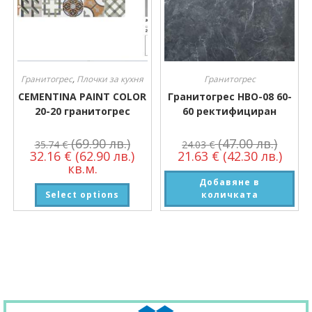
Гранитогрес
,
Плочки за кухня
Гранитогрес
CEMENTINA PAINT COLOR
Гранитогрес HBO-08 60-
20-20 гранитогрес
60 ректифициран
(69.90 лв.)
(47.00 лв.)
35.74
€
24.03
€
32.16
€
(62.90 лв.)
21.63
€
(42.30 лв.)
кв.м.
Добавяне в
Select options
количката