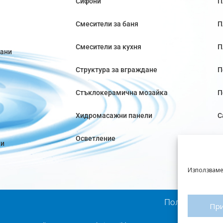
Сифони
П
Смесители за баня
П
Смесители за кухня
П
вани
Структура за вграждане
П
Стъклокерамична мозайка
П
Хидромасажни панели
С
Осветление
ки
Използваме
Политика за п
Пр