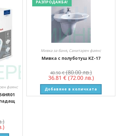
РАЗПРОДАЖБА!
Мивка за баня
,
Санитарен фаянс
Мивка с полуботуш KZ-17
(80.00 лв.)
40.90
€
36.81
€
(72.00 лв.)
рен фаянс
Добавяне в количката
656HR01
 падащ
.)
.)