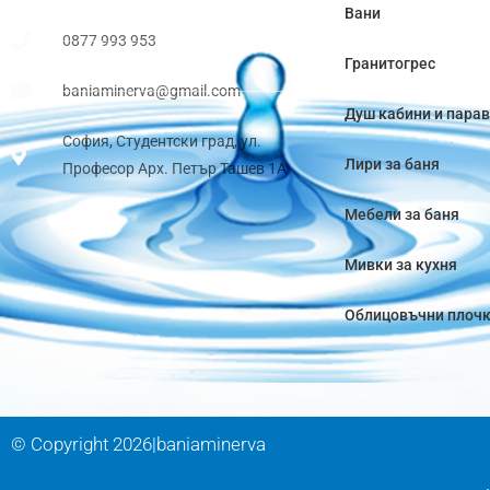
Вани
0877 993 953
Гранитогрес
baniaminerva@gmail.com
Душ кабини и пара
София, Студентски град, ул.
Лири за баня
Професор Арх. Петър Ташев 1А
Мебели за баня
Мивки за кухня
Облицовъчни плоч
© Copyright 2026|baniaminerva