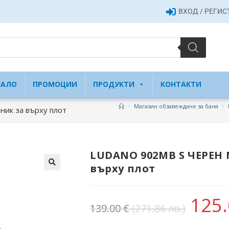
ВХОД / РЕГИ
ЧАЛО
ПРОМОЦИИ
ПРОДУКТИ
КОНТАКТИ
>
Магазин обзавеждане за баня
>
ик за върху плот
LUDANO 902MB S ЧЕРЕН
върху плот
125
139.00
€
(271.86 лв.)