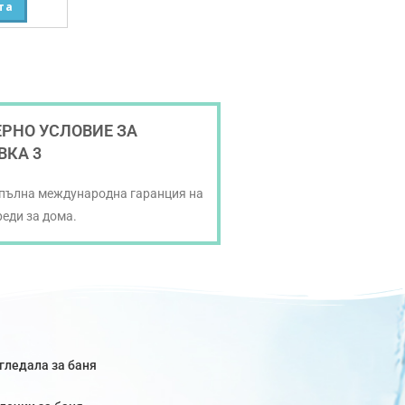
та
РНО УСЛОВИЕ ЗА
ВКА 3
 пълна международна гаранция на
реди за дома.
гледала за баня