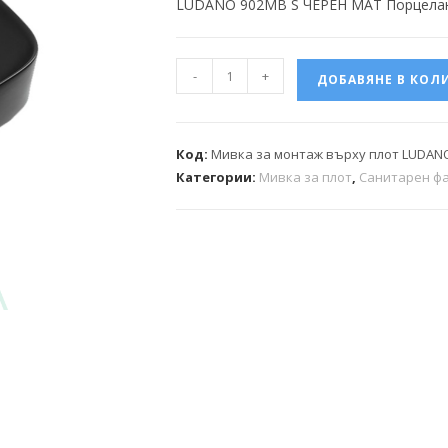
LUDANO 902MB S ЧЕРЕН МАТ Порцелано
-
+
ДОБАВЯНЕ В КОЛ
Код:
Мивка за монтаж върху плот LUDAN
Категории:
Мивка за плот
,
Санитарен ф