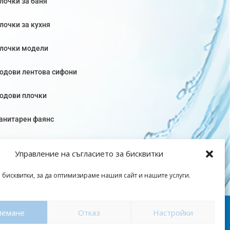
лочки за баня
лочки за кухня
лочки модели
одови лентова сифони
одови плочки
анитарен фаянс
Управление на съгласието за бисквитки
 бисквитки, за да оптимизираме нашия сайт и нашите услуги.
оверителност
|
Общи условия
иемане
Отказ
Настройки