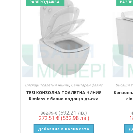
РАЗПРОДАЖБА!
РАЗПР
Висящи тоалетни чинии
,
Санитарен фаянс
Висящи т
TESI КОНЗОЛНА ТОАЛЕТНА ЧИНИЯ
Конзолн
Rimless с бавно падаща дъска
cl
(592.21 лв.)
302.79
€
272.51
€
(532.98 лв.)
1
Добавяне в количката
Д