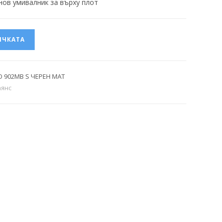
в умивалник за върху плот
ИЧКАТА
O 902MB S ЧЕРЕН МАТ
аянс