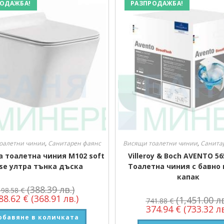
ОДАЖБА!
РАЗПРОДАЖБА!
оалетни чинии
,
Санитарен фаянс
Висящи тоалетни чинии
,
Санита
а тоалетна чиния М102 soft
Villeroy & Boch AVENTO 5
ose ултра тънка дъска
Тоалетна чиния с бавно
капак
(388.39 лв.)
198.58
€
88.62
€
(368.91 лв.)
(1,451.00 лв
741.88
€
374.94
€
(733.32 лв
обавяне в количката