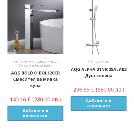
смесител за умивалник
,
Душ колони
Смесители за баня
AQG ALPHA 21NIC25ALA02
AQG BOLD 01BOL120CR
Душ колона
Смесител за мивка
купа
296.55
€
(580.00 лв.)
143.16
€
(280.00 лв.)
Добавяне в
количката
Добавяне в
количката