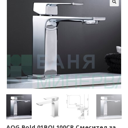
AQG Bold 01BOL100CR Смесител за