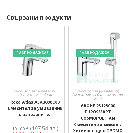
Свързани продукти
РАЗПРОДАЖБА!
РАЗПРОДАЖБА!
смесител за умивалник
,
смесител за умивалник
,
Смесители за баня
Смесители за баня
,
хигиенен
душ
Roca Atlas A5A3090C00
GROHE 23125000
Смесител за умивалник
EUROSMART
с изпразнител
COSMOPOLITAN
Смесител за мивка с
(197.54 лв.)
101.00
€
Хигиенен душ ПРОМО