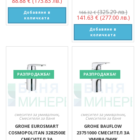
88.88
€
(173.83 лв.)
(325.29 лв.)
166.32
€
Добавяне в
141.63
€
(277.00 лв.)
количката
Добавяне в
количката
РАЗПРОДАЖБА!
РАЗПРОДАЖБА!
смесител за умивалник
,
смесител за умивалник
,
Смесители за баня
Смесители за баня
GROHE EUROSMART
GROHE BAUFLOW
COSMOPOLITAN 3282500E
23751000 СМЕСИТЕЛ ЗА
СМЕСИТЕЛ ЗА
УМИВАЛНИК