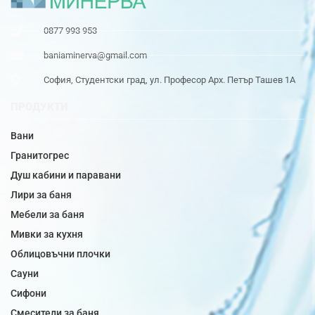
0877 993 953
baniaminerva@gmail.com
София, Студентски град, ул. Професор Арх. Петър Ташев 1А
ПРОДУКТИ
Вани
Гранитогрес
Душ кабини и паравани
Лири за баня
Мебели за баня
Мивки за кухня
Облицовъчни плочки
Сауни
Сифони
Смесители за баня