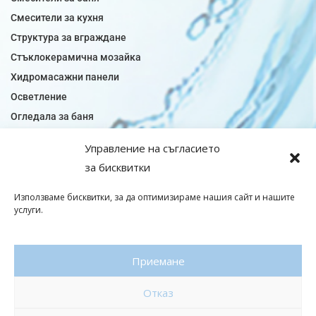
Смесители за кухня
Структура за вграждане
Стъклокерамична мозайка
Хидромасажни панели
Осветление
Огледала за баня
Плочки за баня
Управление на съгласието
Плочки за кухня
за бисквитки
Плочки модели
Подови лентова сифони
Използваме бисквитки, за да оптимизираме нашия сайт и нашите
услуги.
Подови плочки
Санитарен фаянс
Приемане
© Copyright 2026|baniaminerva
Отказ
Политика за поверителност
|
Общи условия