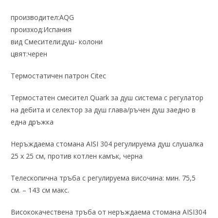
производител:
AQG
произход:
Испания
вид Смесители:
душ- колони
цвят:
черен
Термостатичен патрон Citec
Термостатен смесител Quark за душ система с регулатор
на дебита и селектор за душ глава/ръчен душ заедно в
една дръжка
Неръждаема стомана AISI 304 регулируема душ слушалка
25 x 25 см, против котлен камък, черна
Телескопична тръба с регулируема височина: мин. 75,5
см. – 143 см макс.
Висококачествена тръба от неръждаема стомана AISI304