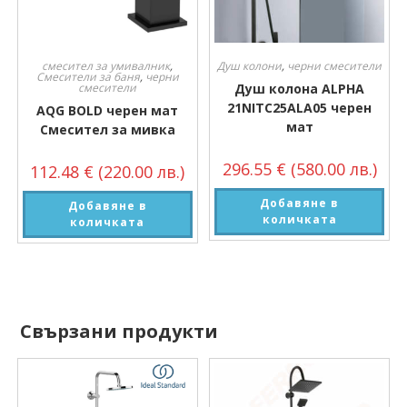
смесител за умивалник
,
Душ колони
,
черни смесители
Смесители за баня
,
черни
смесители
Душ колона ALPHA
21NITC25ALA05 черен
AQG BOLD черен мат
мат
Смесител за мивка
296.55
€
(580.00 лв.)
112.48
€
(220.00 лв.)
Добавяне в
Добавяне в
количката
количката
Свързани продукти