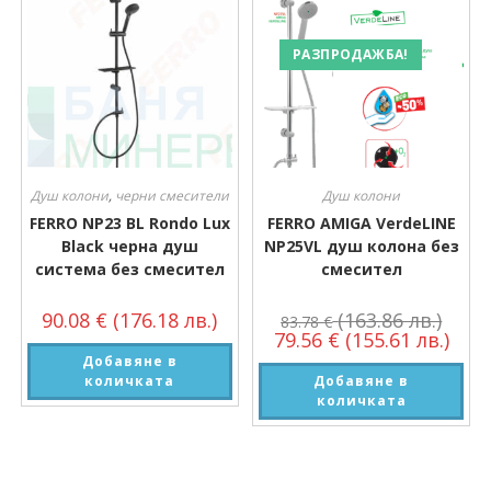
РАЗПРОДАЖБА!
Душ колони
,
черни смесители
Душ колони
FERRO NP23 BL Rondo Lux
FERRO AMIGA VerdeLINE
Black черна душ
NP25VL душ колона без
система без смесител
смесител
90.08
€
(176.18 лв.)
(163.86 лв.)
83.78
€
79.56
€
(155.61 лв.)
Добавяне в
количката
Добавяне в
количката