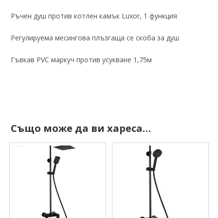
Ръчен душ против котлен камък Luxor, 1 функция
Регулируема месингова плъзгаща се скоба за душ
Гъвкав PVC маркуч против усукване 1,75м
Също може да ви хареса…