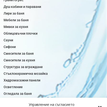
Гранитогрес
Душ кабини и паравани
Лири за баня
Мебели за баня
Мивки за кухня
Облицовъчни плочки
Сауни
Сифони
Смесители за баня
Смесители за кухня
Структура за вграждане
Стъклокерамична мозайка
Хидромасажни панели
Осветление
Огледала за баня
Плочки за баня
Управление на съгласието