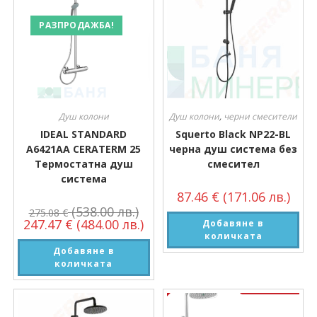
РАЗПРОДАЖБА!
Душ колони
Душ колони
,
черни смесители
IDEAL STANDARD
Squerto Black NP22-BL
A6421AA CERATERM 25
черна душ система без
Термостатна душ
смесител
система
87.46
€
(171.06 лв.)
(538.00 лв.)
275.08
€
247.47
€
(484.00 лв.)
Добавяне в
количката
Добавяне в
количката