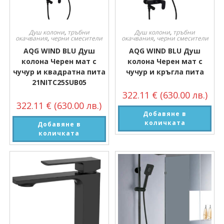
Душ колони
,
тръбни
Душ колони
,
тръбни
окачвания
,
черни смесители
окачвания
,
черни смесители
AQG WIND BLU Душ
AQG WIND BLU Душ
колона Черен мат с
колона Черен мат с
чучур и квадратна пита
чучур и кръгла пита
21NITC25SUB05
322.11
€
(630.00 лв.)
322.11
€
(630.00 лв.)
Добавяне в
количката
Добавяне в
количката