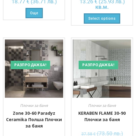
18.77
€
(36.71 лв.)
13.26
€
(25.93 лв.)
кв.м.
Още
Select options
РАЗПРОДАЖБА!
РАЗПРОДАЖБА!
Плочки за баня
Плочки за баня
Zone 30-60 Paradyz
KERABEN FLAME 30-90
Ceramika Полша Плочки
Плочки за баня
за баня
(73.50 лв.)
37.58
€