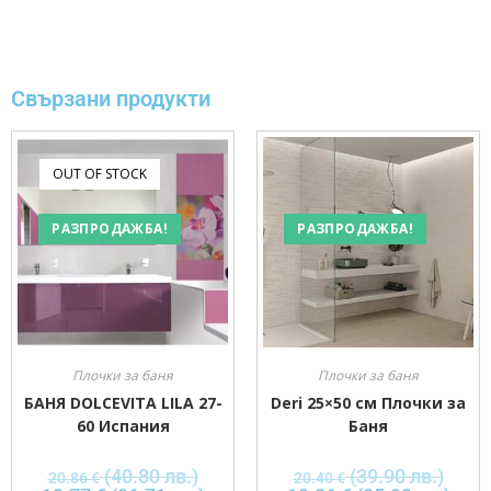
Свързани продукти
OUT OF STOCK
РАЗПРОДАЖБА!
РАЗПРОДАЖБА!
Плочки за баня
Плочки за баня
БАНЯ DOLCEVITA LILA 27-
Deri 25×50 см Плочки за
60 Испания
Баня
(40.80 лв.)
(39.90 лв.)
20.86
€
20.40
€