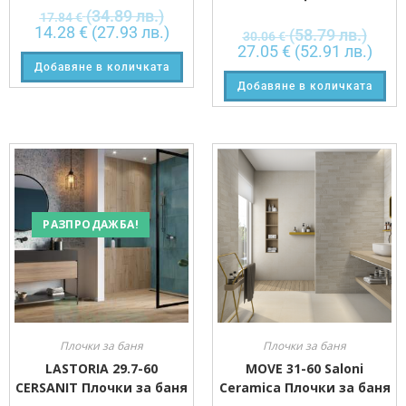
(34.89 лв.)
17.84
€
14.28
€
(27.93 лв.)
(58.79 лв.)
30.06
€
27.05
€
(52.91 лв.)
Добавяне в количката
Добавяне в количката
РАЗПРОДАЖБА!
Плочки за баня
Плочки за баня
LASTORIA 29.7-60
MOVE 31-60 Saloni
CERSANIT Плочки за баня
Ceramica Плочки за баня