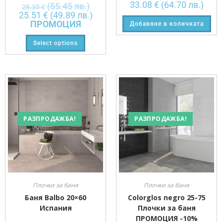
33.08
€
(64.70 лв.)
(55.45 лв.)
28.35
€
25.51
€
(49.89 лв.)
ПРОМОЦИЯ
Добавяне в количката
Select options
РАЗПРОДАЖБА!
РАЗПРОДАЖБА!
Плочки за баня
Плочки за баня
Баня Balbo 20×60
Colorglos negro 25-75
Испания
Плочки за баня
ПРОМОЦИЯ -10%