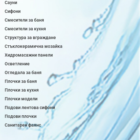
Сауни
Сифони
Смесители за баня
Смесители за кухня
Структура за вграждане
Стъклокерамична мозайка
Хидромасажни панели
Осветление
Огледала за баня
Плочки за баня
Плочки за кухня
Плочки модели
Подови лентова сифони
Подови плочки
Санитарен фаянс