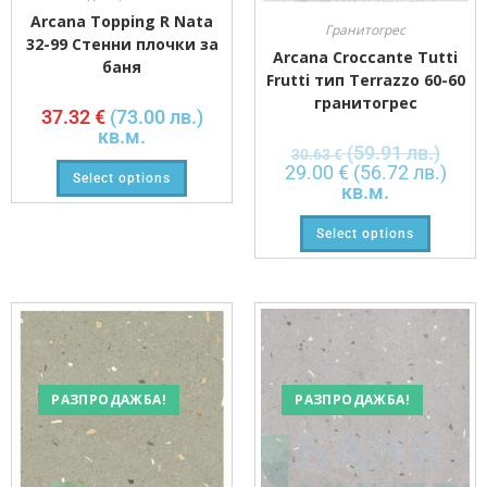
Arcana Topping R Nata
Гранитогрес
32-99 Стенни плочки за
Arcana Croccante Tutti
баня
Frutti тип Terrazzo 60-60
гранитогрес
37.32
€
(73.00 лв.)
кв.м.
(59.91 лв.)
30.63
€
29.00
€
(56.72 лв.)
Select options
кв.м.
Select options
РАЗПРОДАЖБА!
РАЗПРОДАЖБА!