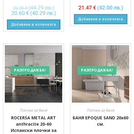
(44.79 лв.)
21.47
€
(42.00 лв.)
22.90
€
20.60
€
(40.29 лв.)
Добавяне в количката
Добавяне в количката
РАЗПРОДАЖБА!
РАЗПРОДАЖБА!
Плочки за баня
Плочки за баня
ROCERSA METAL ART
БАНЯ EPOQUE SAND 20х60
anthracite 20-60
см.
Испански плочки за