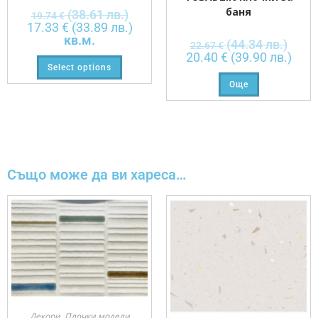
баня
(38.61 лв.)
19.74
€
17.33
€
(33.89 лв.)
кв.м.
(44.34 лв.)
22.67
€
20.40
€
(39.90 лв.)
Select options
Още
Също може да ви хареса…
Декори
,
Плочки модели