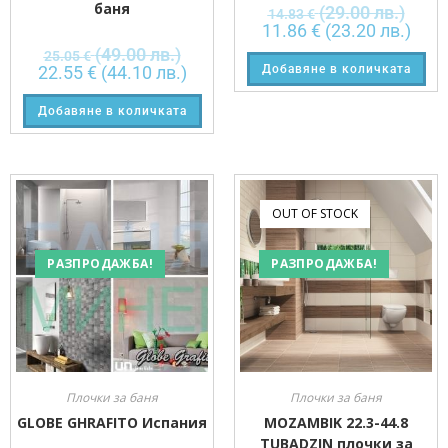
баня
(29.00 лв.)
14.83
€
11.86
€
(23.20 лв.)
(49.00 лв.)
25.05
€
22.55
€
(44.10 лв.)
Добавяне в количката
Добавяне в количката
OUT OF STOCK
РАЗПРОДАЖБА!
РАЗПРОДАЖБА!
Плочки за баня
Плочки за баня
GLOBE GHRAFITO Испания
MOZAMBIK 22.3-44.8
TUBADZIN плочки за