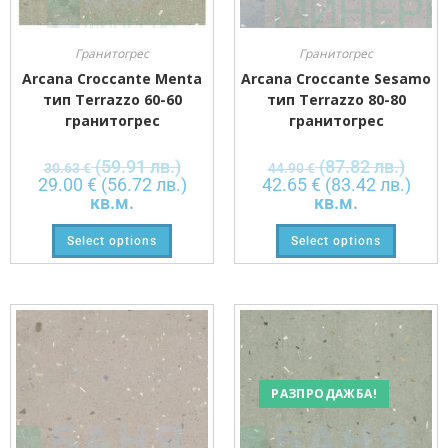
Гранитогрес
Гранитогрес
Arcana Croccante Menta
Arcana Croccante Sesamo
тип Terrazzo 60-60
тип Terrazzo 80-80
гранитогрес
гранитогрес
(59.91 лв.)
(87.82 лв.)
30.63
€
44.90
€
29.00
€
(56.72 лв.)
42.65
€
(83.42 лв.)
кв.м.
кв.м.
Select options
Select options
РАЗПРОДАЖБА!