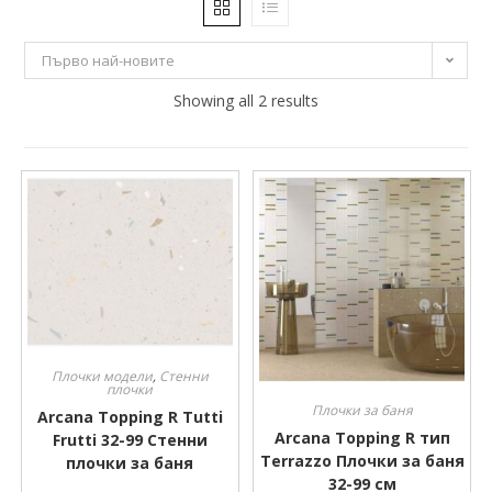
37 €
38 €
Първо най-новите
37
37
Showing all 2 results
38
38
38
Производител
Производител
Плочки модели
,
Стенни
плочки
Плочки за баня
Arcana Topping R Tutti
Arcana Topping R тип
Frutti 32-99 Стенни
Terrazzo Плочки за баня
плочки за баня
32-99 см