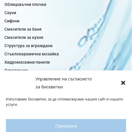
Облицовъчни плочки
Сауни
Сифони
Смесители за баня
Смесители за кухня
Структура за вграждане
Стъклокерамична мозайка
Хидромасажни панели
Осветление
Управление на съгласието
Огледала за баня
за бисквитки
Плочки за баня
Плочки за кухня
Използваме бисквитки, за да оптимизираме нашия сайт и нашите
Плочки модели
услуги.
Подови лентова сифони
Подови плочки
Приемане
Санитарен фаянс