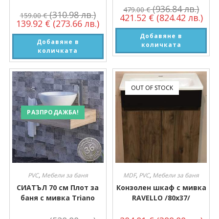
(936.84 лв.)
479.00
€
(310.98 лв.)
159.00
€
421.52
€
(824.42 лв.)
139.92
€
(273.66 лв.)
Добавяне в
Добавяне в
количката
количката
OUT OF STOCK
РАЗПРОДАЖБА!
PVC
,
Мебели за баня
MDF
,
PVC
,
Мебели за баня
СИАТЪЛ 70 см Плот за
Конзолен шкаф с мивка
баня с мивка Triano
RAVELLO /80х37/