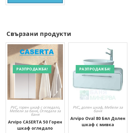
Свързани продукти
РАЗПРОДАЖБА!
РАЗПРОДАЖБА!
PVC
,
горен шкаф с огледало
,
PVC
,
долен шкаф
,
Мебели за
Мебели за баня
,
Огледала за
баня
баня
Arvipo Oval 80 Бял Долен
Arvipo CASERTA 50 Горен
шкаф с мивка
шкаф огледало