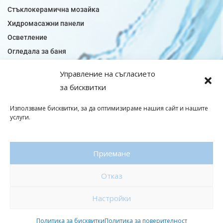
Стъклокерамична мозайка
Хидромасажни панели
Осветление
Огледала за баня
Плочки за баня
Управление на съгласието
Плочки за кухня
за бисквитки
Плочки модели
Подови лентова сифони
Използваме бисквитки, за да оптимизираме нашия сайт и нашите
услуги.
Подови плочки
Санитарен фаянс
Приемане
© Copyright 2026|baniaminerva
Отказ
Политика за поверителност
|
Общи условия
Изработка на онлайн магазин
–
WebsiteBuilderBG
Настройки
Политика за бисквитки
Политика за поверителност