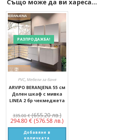
Също може да ви хареса…
РАЗПРОДАЖБА!
PVC
,
Мебели за баня
ARVIPO BERANJENA 55 см
Долен шкаф с мивка
LINEA 2 бр чекмеджета
(655.20 лв.)
335.00
€
294.80
€
(576.58 лв.)
Добавяне в
количката