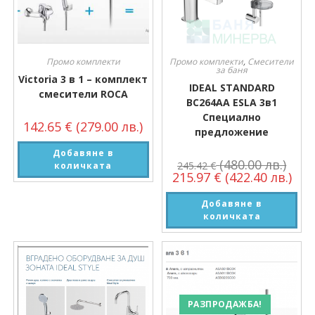
Промо комплекти
Промо комплекти
,
Смесители
за баня
Victoria 3 в 1 – комплект
IDEAL STANDARD
смесители ROCA
BC264AA ESLA 3в1
Специално
142.65
€
(279.00 лв.)
предложение
Добавяне в
(480.00 лв.)
245.42
€
количката
215.97
€
(422.40 лв.)
Добавяне в
количката
РАЗПРОДАЖБА!