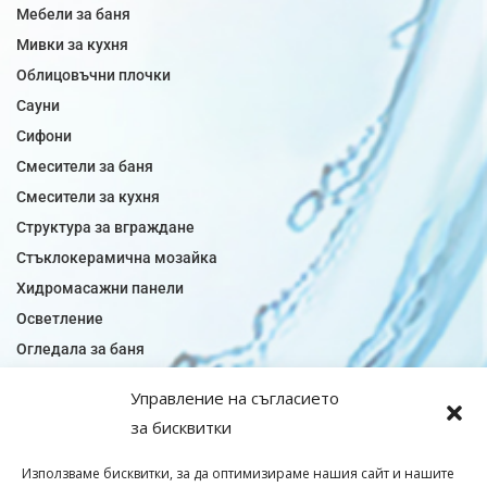
Мебели за баня
Мивки за кухня
Облицовъчни плочки
Сауни
Сифони
Смесители за баня
Смесители за кухня
Структура за вграждане
Стъклокерамична мозайка
Хидромасажни панели
Осветление
Огледала за баня
Плочки за баня
Управление на съгласието
Плочки за кухня
за бисквитки
Плочки модели
Подови лентова сифони
Използваме бисквитки, за да оптимизираме нашия сайт и нашите