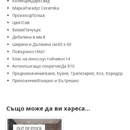
Колекция
Дарксайд
Марка
Paradyz Ceramika
Произход
Полша
Цвят
Сив
Визия
Пачуърк
Дебелина в мм.
8
Ширина и Дължина см.
60 х 60
Повърхност
Мат
Клас на износоустойчивост
4
Антихлъзгащо покритие
Да R10
Предназначение
Баня, Кухня, Трапезария, Хол, Коридор
Приложение
Външно и Вътрешно
Също може да ви хареса…
OUT OF STOCK