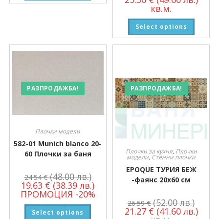
кв.м.
Select options
РАЗПРОДАЖБА!
РАЗПРОДАЖБА!
Плочки модели
582-01 Munich blanco 20-
Плочки за кухня
,
Плочки
60 Плочки за баня
модели
,
Стенни плочки
EPOQUE ТУРИЯ БЕЖ
(48.00 лв.)
24.54
€
-фаянс 20х60 см
19.63
€
(38.39 лв.)
ПРОМОЦИЯ -20%
(52.00 лв.)
26.59
€
21.27
€
(41.60 лв.)
Select options