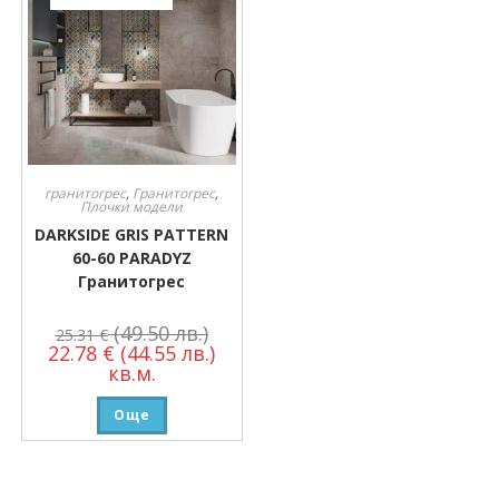
гранитогрес
,
Гранитогрес
,
Плочки модели
DARKSIDE GRIS PATTERN
60-60 PARADYZ
Гранитогрес
(49.50 лв.)
25.31
€
22.78
€
(44.55 лв.)
кв.м.
Още