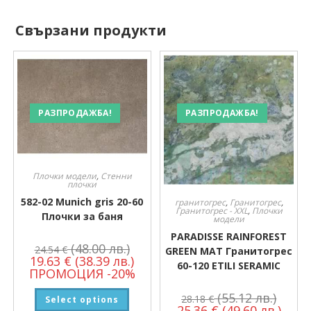
Свързани продукти
РАЗПРОДАЖБА!
РАЗПРОДАЖБА!
Плочки модели
,
Стенни
плочки
582-02 Munich gris 20-60
гранитогрес
,
Гранитогрес
,
Гранитогрес - XXL
,
Плочки
Плочки за баня
модели
PARADISSE RAINFOREST
(48.00 лв.)
24.54
€
GREEN MAT Гранитогрес
19.63
€
(38.39 лв.)
60-120 ETILI SERAMIC
ПРОМОЦИЯ -20%
(55.12 лв.)
28.18
€
Select options
25.36
€
(49.60 лв.)