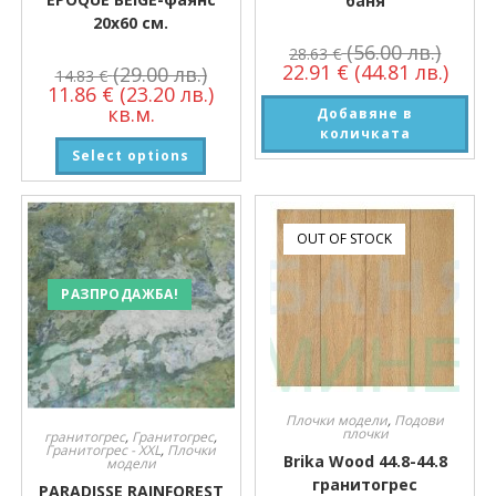
баня
20х60 см.
(56.00 лв.)
28.63
€
22.91
€
(44.81 лв.)
(29.00 лв.)
14.83
€
11.86
€
(23.20 лв.)
кв.м.
Добавяне в
количката
Select options
OUT OF STOCK
РАЗПРОДАЖБА!
Плочки модели
,
Подови
плочки
гранитогрес
,
Гранитогрес
,
Гранитогрес - XXL
,
Плочки
Brika Wood 44.8-44.8
модели
гранитогрес
PARADISSE RAINFOREST