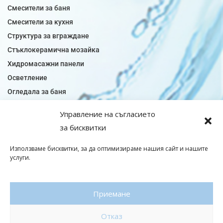
Смесители за баня
Смесители за кухня
Структура за вграждане
Стъклокерамична мозайка
Хидромасажни панели
Осветление
Огледала за баня
Плочки за баня
Управление на съгласието
Плочки за кухня
за бисквитки
Плочки модели
Подови лентова сифони
Използваме бисквитки, за да оптимизираме нашия сайт и нашите
услуги.
Подови плочки
Санитарен фаянс
Приемане
© Copyright 2026|baniaminerva
Отказ
Политика за поверителност
|
Общи условия