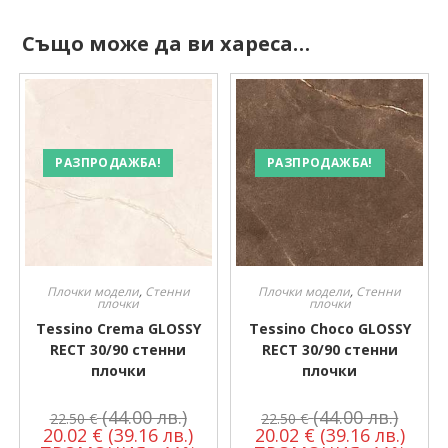
Също може да ви хареса…
РАЗПРОДАЖБА!
РАЗПРОДАЖБА!
Плочки модели
,
Стенни
Плочки модели
,
Стенни
плочки
плочки
Tessino Crema GLOSSY
Tessino Choco GLOSSY
RECT 30/90 стенни
RECT 30/90 стенни
плочки
плочки
(44.00 лв.)
(44.00 лв.)
22.50
€
22.50
€
20.02
€
(39.16 лв.)
20.02
€
(39.16 лв.)