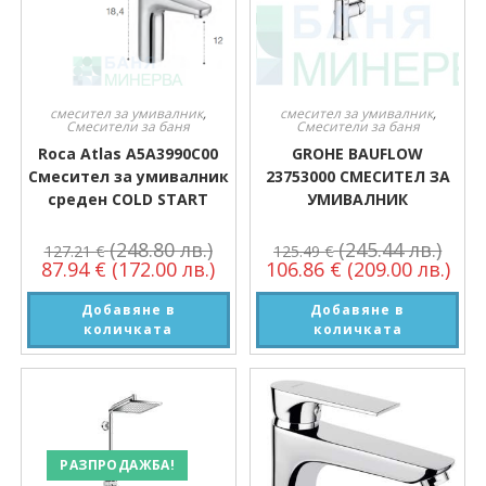
смесител за умивалник
,
смесител за умивалник
,
Смесители за баня
Смесители за баня
Roca Atlas A5A3990C00
GROHE BAUFLOW
Смесител за умивалник
23753000 СМЕСИТЕЛ ЗА
среден COLD START
УМИВАЛНИК
(248.80 лв.)
(245.44 лв.)
127.21
€
125.49
€
87.94
€
(172.00 лв.)
106.86
€
(209.00 лв.)
Добавяне в
Добавяне в
количката
количката
РАЗПРОДАЖБА!