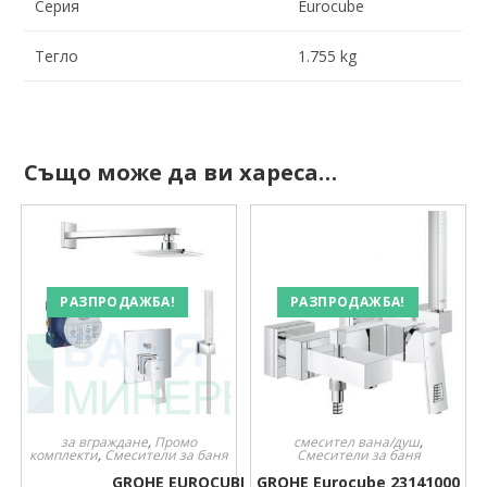
Серия
Eurocube
Тегло
1.755 kg
Също може да ви хареса…
РАЗПРОДАЖБА!
РАЗПРОДАЖБА!
за вграждане
,
Промо
смесител вана/душ
,
комплекти
,
Смесители за баня
Смесители за баня
GROHE EUROCUBE
GROHE Eurocube 23141000