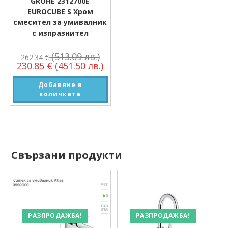
GROHE 2312700E
EUROCUBE S Хром
смесител за умивалник
с изпразнител
(513.09 лв.)
262.34
€
230.85
€
(451.50 лв.)
Добавяне в
количката
Свързани продукти
РАЗПРОДАЖБА!
РАЗПРОДАЖБА!