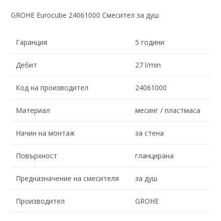
GROHE Eurocube 24061000 Смесител за душ
Гаранция
5 години
Дебит
27 l/min
Код на производител
24061000
Материал
месинг / пластмаса
Начин на монтаж
за стена
Повърхност
гланцирана
Предназначение на смесителя
за душ
Производител
GROHE