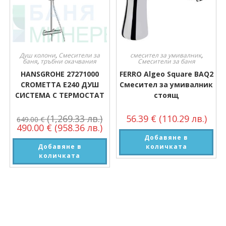
Душ колони
,
Смесители за
смесител за умивалник
,
баня
,
тръбни окачвания
Смесители за баня
HANSGROHE 27271000
FERRO Algeo Square BAQ2
CROMETTA E240 ДУШ
Смесител за умивалник
СИСТЕМА С ТЕРМОСТАТ
стоящ
(1,269.33 лв.)
56.39
€
(110.29 лв.)
649.00
€
490.00
€
(958.36 лв.)
Добавяне в
Добавяне в
количката
количката