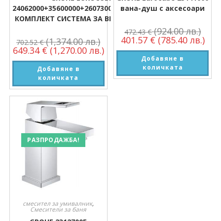
24062000+35600000+26073000+26405000
вана-душ с аксесоари
КОМПЛЕКТ СИСТЕМА ЗА ВГРАЖДАНЕ
(924.00 лв.)
472.43
€
401.57
€
(785.40 лв.)
(1,374.00 лв.)
702.52
€
649.34
€
(1,270.00 лв.)
Добавяне в
количката
Добавяне в
количката
РАЗПРОДАЖБА!
смесител за умивалник
,
Смесители за баня