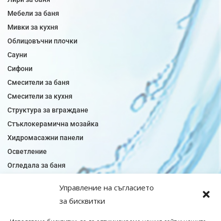
Мебели за баня
Мивки за кухня
Облицовъчни плочки
Сауни
Сифони
Смесители за баня
Смесители за кухня
Структура за вграждане
Стъклокерамична мозайка
Хидромасажни панели
Осветление
Огледала за баня
Плочки за баня
Управление на съгласието
Плочки за кухня
за бисквитки
Плочки модели
Подови лентова сифони