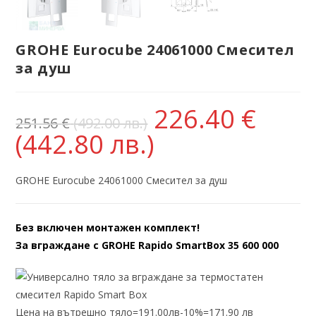
GROHE Eurocube 24061000 Смесител
за душ
226.40
€
251.56
€
(492.00 лв.)
(442.80 лв.)
GROHE Eurocube 24061000 Смесител за душ
Без включен монтажен комплект!
За вграждане с GROHE Rapido SmartBox 35 600 000
Цена на вътрешно тяло=191.00лв-10%=171.90 лв