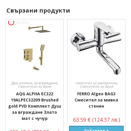
Свързани продукти
Душ колони
,
за вграждане
,
смесител за умивалник
,
Смесители за баня
Смесители за баня
AQG ALPHA EC322
FERRO Algeo BAG3
19ALPEC32209 Brushed
Смесител за мивка
gold PVD Комплект Душ
стенен
за вграждане Злато
мат с чучур
63.59
€
(124.37 лв.)
Добавяне в