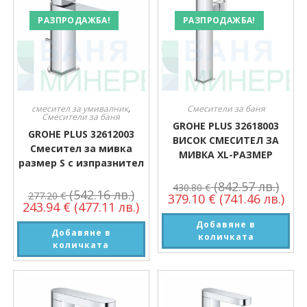
РАЗПРОДАЖБА!
РАЗПРОДАЖБА!
смесител за умивалник
,
Смесители за баня
Смесители за баня
GROHE PLUS 32618003
GROHE PLUS 32612003
ВИСОК СМЕСИТЕЛ ЗА
Смесител за мивка
МИВКА XL-РАЗМЕР
размер S с изпразнител
(842.57 лв.)
430.80
€
(542.16 лв.)
277.20
€
379.10
€
(741.46 лв.)
243.94
€
(477.11 лв.)
Добавяне в
Добавяне в
количката
количката