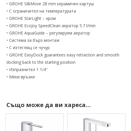
• GROHE SilkMove 28 mm керамичен картуш
• С ограничител на температурата
• GROHE StarLight – хром
• GROHE EcoJoy SpeedClean аератор 5.7 l/min
• GROHE AquaGuide – регулируем аератор
• Система за бърз монтаж
• С изтеглящ се чучур
• GROHE EasyDock guarantees easy retraction and smooth
docking back to the starting position
• Изпразнител 1 1/4″
• Меки връзки
Също може да ви хареса…