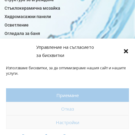
Стъклокерамична мозайка
Хидромасажни панели
Осветление
Огледала за баня
Плочки за баня
Управление на съгласието
Плочки за кухня
за бисквитки
Плочки модели
Подови лентова сифони
Използваме бисквитки, за да оптимизираме нашия сайт и нашите
услуги.
Подови плочки
Санитарен фаянс
Приемане
© Copyright 2026|baniaminerva
Отказ
Политика за поверителност
|
Общи условия
Изработка на онлайн магазин
–
WebsiteBuilderBG
Настройки