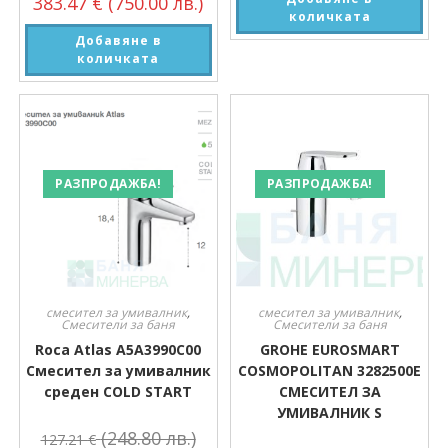
383.47
€
(750.00 лв.)
количката
Добавяне в
количката
РАЗПРОДАЖБА!
РАЗПРОДАЖБА!
смесител за умивалник
,
смесител за умивалник
,
Смесители за баня
Смесители за баня
Roca Atlas A5A3990C00
GROHE EUROSMART
Смесител за умивалник
COSMOPOLITAN 3282500E
среден COLD START
СМЕСИТЕЛ ЗА
УМИВАЛНИК S
(248.80 лв.)
127.21
€